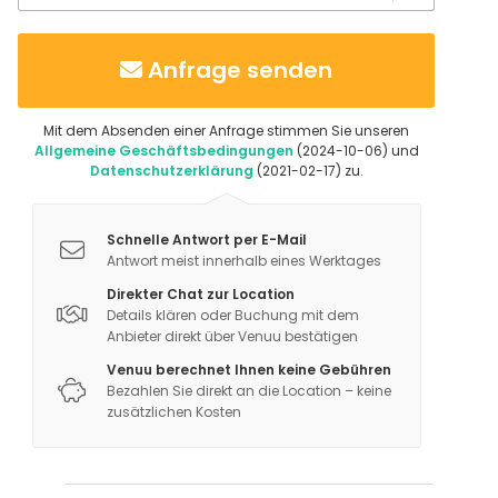
Veranstaltungsraum
Industrielocation
Anfrage senden
Konferenzzentrum
Aktivitäten
Mit dem Absenden einer Anfrage stimmen Sie unseren
Outdoor-Aktivitäten
Allgemeine Geschäftsbedingungen
(2024-10-06) und
Datenschutzerklärung
(2021-02-17) zu.
Zusätzliche Informationen zu Dienstleistungen und
Schnelle Antwort per E-Mail
Einrichtungen
Antwort meist innerhalb eines Werktages
Wir tun alles, um Ihre individuellen Wünsche zu
Direkter Chat zur Location
erfüllen. Gerne bieten wir Ihnen Sonderleistungen an
Details klären oder Buchung mit dem
und gehen auf spezielle Anforderungen ein, sofern
Anbieter direkt über Venuu bestätigen
dies technisch und organisatorisch möglich ist. Bitte
Venuu berechnet Ihnen keine Gebühren
Bezahlen Sie direkt an die Location – keine
beachten Sie, dass je nach Umfang dieser
zusätzlichen Kosten
Leistungen zusätzliche Kosten anfallen können.
Zusätzliche Informationen zu Aktivitäten