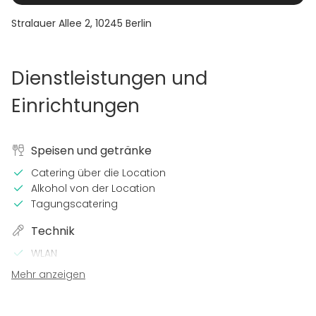
Stralauer Allee 2
,
10245
Berlin
Dienstleistungen und
Einrichtungen
Speisen und getränke
Catering über die Location
Alkohol von der Location
Tagungscatering
Technik
WLAN
Mikrofon
Mehr anzeigen
Beamer / Leinwand
Sound-System
Videokonferenz-Technik