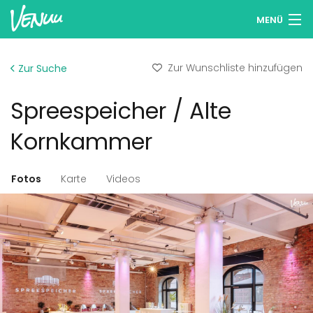
MENÜ
Locations entdecken
Zur Wunschliste hinzufügen
Zur Suche
Wunschlisten
Spreespeicher / Alte
Anmelden
Kornkammer
Deutsch
Fotos
Karte
Videos
Location hinzufügen