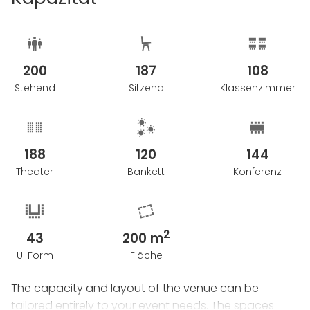
Gegenwart – und schafft den Raum für Events, die
Eindruck hinterlassen.
200
187
108
Stehend
Sitzend
Klassenzimmer
188
120
144
Theater
Bankett
Konferenz
2
43
200 m
U-Form
Fläche
The capacity and layout of the venue can be
tailored entirely to your event needs. The spaces