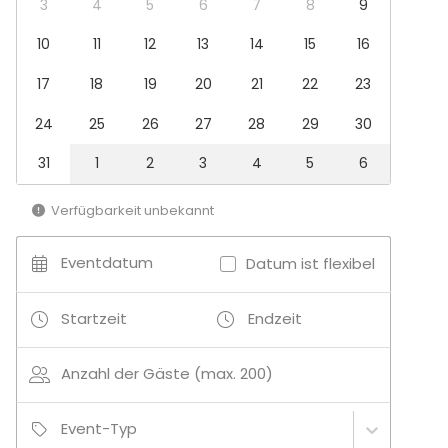
3
4
5
6
7
8
9
Möbel
10
11
12
13
14
15
16
Event-Typen
17
18
19
20
21
22
23
Party
Hochzeit
24
25
26
27
28
29
30
Dinner-Event
Meeting
31
1
2
3
4
5
6
Konferenz / Seminar
Show
Verfügbarkeit unbekannt
Weihnachtsfeier
Firmenevent
Eventdatum
Datum ist flexibel
Kinderparty
Firmenfeier
Familienfeier
Startzeit
Endzeit
Teamevent / Teambuilding
Messe / Ausstellung
Anzahl der Gäste (max. 200)
Geburtstag
Location-Typ
Event-Typ
Festsaal