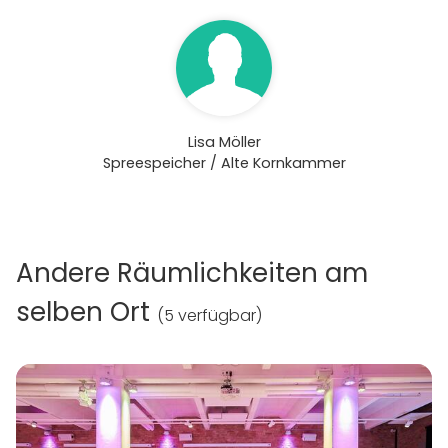
Auf Wunsch organisieren wir gerne passende
Aktivitäten und Event-Highlights für Ihre
Veranstaltung, wie beispielsweise Fotoboxen oder
ähnliche Attraktionen. Nehmen Sie einfach Kontakt
mit uns auf – wir kümmern uns um die Umsetzung.
Lisa Möller
Spreespeicher / Alte Kornkammer
Andere Räumlichkeiten am
selben Ort
(
5 verfügbar
)