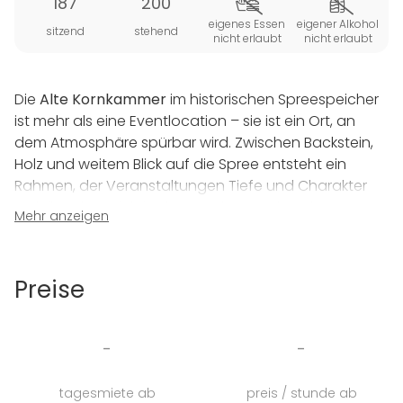
187
200
eigenes Essen
eigener Alkohol
sitzend
stehend
nicht erlaubt
nicht erlaubt
Die
Alte Kornkammer
im historischen Spreespeicher
ist mehr als eine Eventlocation – sie ist ein Ort, an
dem Atmosphäre spürbar wird. Zwischen Backstein,
Holz und weitem Blick auf die Spree entsteht ein
Rahmen, der Veranstaltungen Tiefe und Charakter
verleiht, ohne sich in den Vordergrund zu drängen.
Mehr anzeigen
Ob inspirierende
Konferenz
, stilvolle
Firmenfeier
,
emotionale
Hochzeit
oder
private Party
: Hier fühlt
Preise
sich jedes Event besonders an. Die offene
Raumstruktur schafft Freiheit für
individuelle Konzepte
– eigenständig genutzt oder in Kombination mit dem
-
-
angrenzenden 2C Spreequartier.
Flexible Set-ups
ermöglichen genau die Dramaturgie, die zu Ihrem
tagesmiete ab
preis / stunde ab
Anlass passt. Kein Ablauf von der Stange, sondern ein