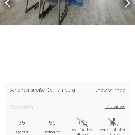
Schanzenstraße 12a
,
Hamburg
Show on map
0 reviews
35
50
own food not
own alcohol not
seated
standing
allowed
allowed