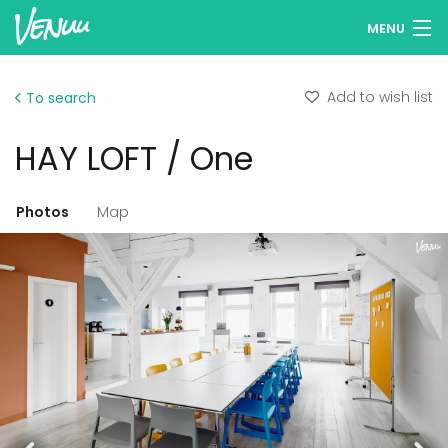
MENU
Browse venues
Add to wish list
To search
Wish lists
HAY LOFT / One
Log in
English
Photos
Map
Add your venue