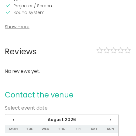
Projector / Screen
Sound system
In the venue
Show more
Can play own music
Exclusive use of venue
Reviews
Equipment
Kitchen for customer
Whiteboard / Flip chart
No reviews yet.
Dinnerware
Note-taking material
Furniture
Contact the venue
Event types
Select event date
Party
Wedding
‹
August 2026
›
Dinner / Lunch
MON
TUE
WED
THU
FRI
SAT
SUN
Meeting