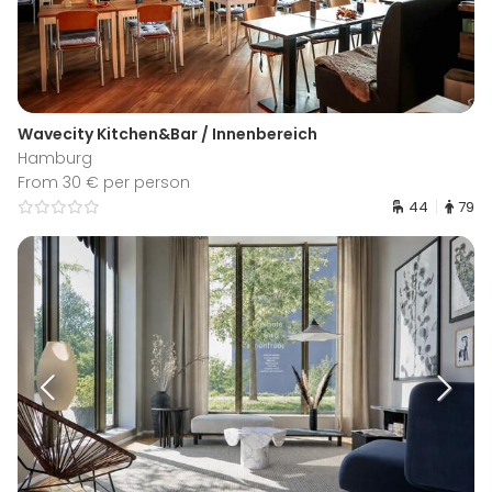
Wavecity Kitchen&Bar / Innenbereich
Hamburg
From 30 € per person
44
79