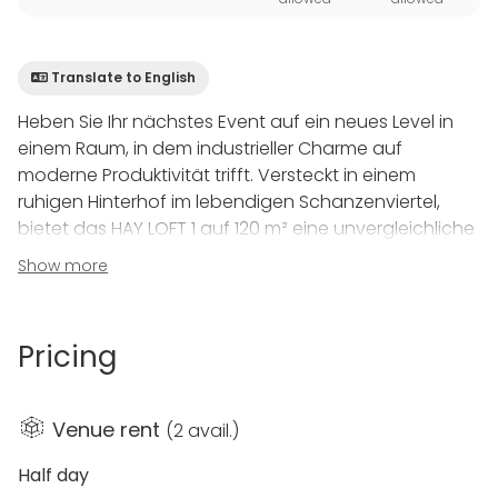
Translate to English
Heben Sie Ihr nächstes Event auf ein neues Level in
einem Raum, in dem industrieller Charme auf
moderne Produktivität trifft. Versteckt in einem
ruhigen Hinterhof im lebendigen Schanzenviertel,
bietet das HAY LOFT 1 auf 120 m² eine unvergleichliche
Loft-Atmosphäre, die zum Querdenken einlädt. Ob für
Show more
einen intensiven Workshop, ein kreatives
Brainstorming oder ein exklusives Offsite-Meeting,
unser zweistöckiges Refugium bietet genau das
Pricing
inspirierende Ambiente mit Wohlfühlgarantie, das aus
gewöhnlichen Terminen echte Meilensteine macht.
Venue rent
(
2 avail.
)
Auf zwei durchdacht gestalteten Ebenen bietet die
Location maximale Flexibilität für bis zu 35 Personen.
Half day
Der Hauptraum besticht durch modulares,