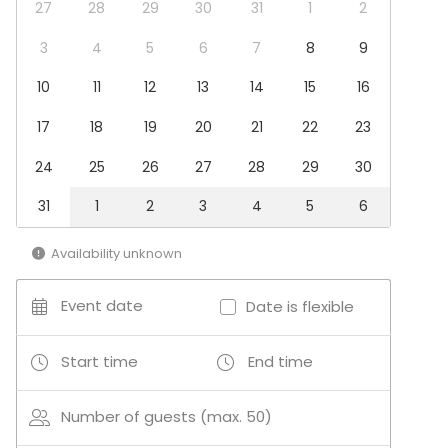
Conference / Seminar
27
28
29
30
31
1
2
Performance / Show
Christmas Party
3
4
5
6
7
8
9
Business / Corporate Event
10
11
12
13
14
15
16
Kids Party
Company Party
17
18
19
20
21
22
23
Family Celebration
Team building / Recreation
24
25
26
27
28
29
30
Venue type
31
1
2
3
4
5
6
Multi-purpose event space
Meeting room
Availability unknown
Classroom
Loft
Event date
Date is flexible
Conference space
Start time
End time
Number of guests (max. 50)