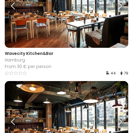
Wavecity Kitchen&Bar
Hamburg
From 30 € per person
44
79