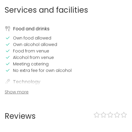
Services and facilities
Food and drinks
Own food allowed
Own alcohol allowed
Food from venue
Alcohol from venue
Meeting catering
No extra fee for own alcohol
Technology
Wi-Fi
Show more
Microphone
Projector / Screen
Sound system
Reviews
Video conferencing equipment
Professional sound system
Air conditioning