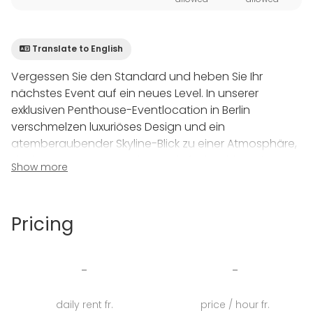
Translate to English
Vergessen Sie den Standard und heben Sie Ihr
nächstes Event auf ein neues Level. In unserer
exklusiven Penthouse-Eventlocation in Berlin
verschmelzen luxuriöses Design und ein
atemberaubender Skyline-Blick zu einer Atmosphäre,
die Ihre Gäste staunen lässt. Ob für hochkarätige
Show more
Firmenevents, stylische Produktpräsentationen oder
private Meilensteine wie Hochzeiten und
Geburtstage – wir bieten Ihnen nicht nur eine
Pricing
Location, sondern ein Statement.
Auf rund 200 qm Eventfläche erwartet Sie ein
-
-
loftartiges Ambiente, das durch charakteristische
Rundbogenfenster, edle Echtholzböden und
daily rent fr.
price / hour fr.
lichtdurchflutete Räume besticht. Ein besonderes