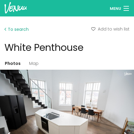
MENU
Browse venues
Add to wish list
To search
Wish lists
White Penthouse
Log in
English
Photos
Map
Add your venue