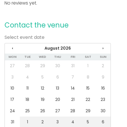
No reviews yet.
Professional lighting system
In the venue
Contact the venue
Loud music OK
Late night events OK
Can play own music
Select event date
Outdoor area
‹
August 2026
›
Exclusive use of venue
Parking available
MON
TUE
WED
THU
FRI
SAT
SUN
27
28
29
30
31
1
2
Event types
Party
3
4
5
6
7
8
9
Wedding
Dinner / Lunch
10
11
12
13
14
15
16
Meeting
17
18
19
20
21
22
23
Conference / Seminar
Performance / Show
24
25
26
27
28
29
30
Christmas Party
Business / Corporate Event
31
1
2
3
4
5
6
Kids Party