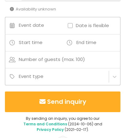
Company Party
Availability unknown
Family Celebration
Team building / Recreation
Event date
Fair / Exhibition
Date is flexible
Birthday
Start time
End time
Venue type
Multi-purpose event space
Number of guests (max. 100)
Loft
Party room
Rooftop venue
Event type
Open air / Outdoor space
Recreational venue
Apartment / Loft
Send inquiry
By sending an inquiry, you agree to our
Terms and Conditions
(2024-10-06) and
Privacy Policy
(2021-02-17).