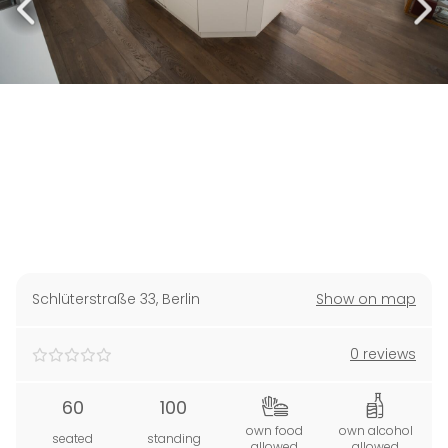
Schlüterstraße 33
,
Berlin
Show on map
0 reviews
60
100
own food
own alcohol
seated
standing
allowed
allowed