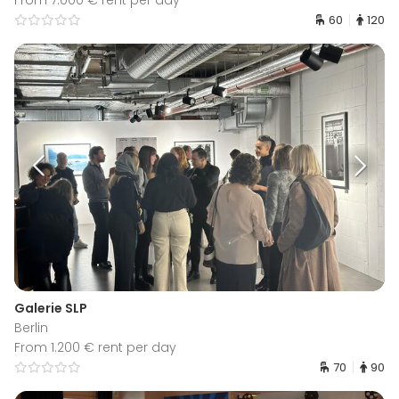
60
120
Galerie SLP
Berlin
From 1.200 € rent per day
70
90