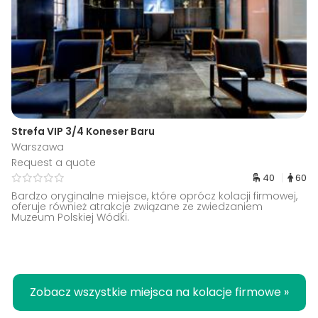
Strefa VIP 3/4 Koneser Baru
Warszawa
Request a quote
40
60
Bardzo oryginalne miejsce, które oprócz kolacji firmowej,
oferuje również atrakcje związane ze zwiedzaniem
Muzeum Polskiej Wódki.
Zobacz wszystkie miejsca na kolacje firmowe »