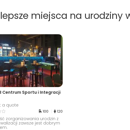
jlepsze miejsca na urodziny 
 Centrum Sportu i Integracji
t a quote
100
120
ść zorganizowania urodzin z
ywalizacji zawsze jest dobrym
em.