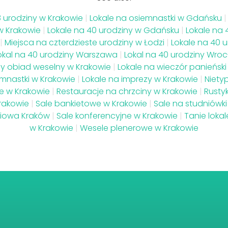
8 urodziny w Krakowie
|
Lokale na osiemnastki w Gdańsku
|
w Krakowie
|
Lokale na 40 urodziny w Gdańsku
|
Lokale na 
|
Miejsca na czterdzieste urodziny w Łodzi
|
Lokale na 40 
okal na 40 urodziny Warszawa
|
Lokal na 40 urodziny Wro
y obiad weselny w Krakowie
|
Lokale na wieczór panieński
emnastki w Krakowie
|
Lokale na imprezy w Krakowie
|
Niety
e w Krakowie
|
Restauracje na chrzciny w Krakowie
|
Rusty
rakowie
|
Sale bankietowe w Krakowie
|
Sale na studniówki
niowa Kraków
|
Sale konferencyjne w Krakowie
|
Tanie loka
w Krakowie
|
Wesele plenerowe w Krakowie