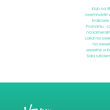
Klub na 1
osiemnastki 
Krakowie
Poznaniu
|
L
na kameraln
Lokal na osi
na wesel
weselne w K
Sala szkole