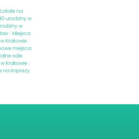
Lokale na
40 urodziny w
urodziny w
cław
|
Miejsca
 w Krakowie
|
powe miejsca
kalne sale
 w Krakowie
|
le na imprezy