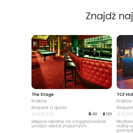
Znajdź na
The Stage
TCF HUB
Kraków
Kraków
Request a quote
Reques
80
120
Miejsce idealne na zorganizowanie
Możliwo
urodzin wśród znajomych.
nutką r
pomysł