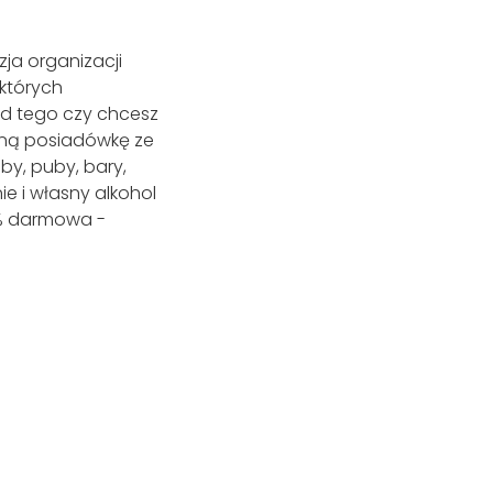
zja organizacji
 których
od tego czy chcesz
jną posiadówkę ze
uby, puby, bary,
ie i własny alkohol
0% darmowa -