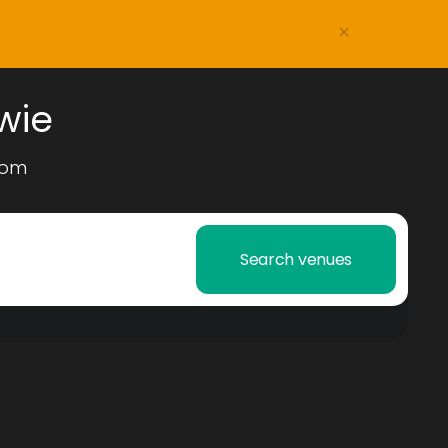
×
wie
com
Search venues