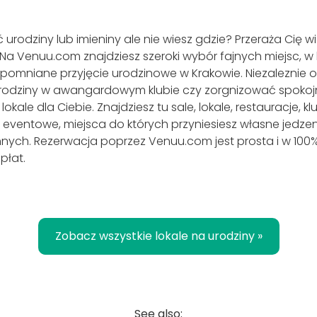
urodziny lub imieniny ale nie wiesz gdzie? Przeraża Cię wi
Na Venuu.com znajdziesz szeroki wybór fajnych miejsc, w
apomniane przyjęcie urodzinowe w Krakowie. Niezaleznie 
rodziny w awangardowym klubie czy zorgnizować spoko
ale dla Ciebie. Znajdziesz tu sale, lokale, restauracje, kl
e eventowe, miejsca do których przyniesiesz własne jedzen
innych. Rezerwacja poprzez Venuu.com jest prosta i w 10
płat.
Zobacz wszystkie lokale na urodziny »
See also: