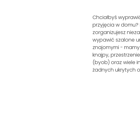
Chciałbyś wyprawić 
przyjęcia w domu? 
zorganizujesz niez
wypawić szalone u
znajomymi - mamy lok
knajpy, przestrzeni
(byob) oraz wiele 
żadnych ukrytych o