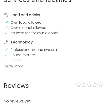
Food and drinks
Own food allowed
Own alcohol allowed
No extra fee for own alcohol
Technology
Professional sound system
Sound system
Heating
Show more
In the venue
Loud music OK
Late night events OK
Reviews
Exclusive use of venue
Dance floor
Can bring a band
No reviews yet.
Can play own music