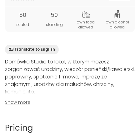
50
50
own food
own alcohol
seated
standing
allowed
allowed
Translate to English
Domówka Studio to lokal, w którym możesz
zorganizować urodziny, wieczór panieński/kawalerski,
poprawiny, spotkanie firmowe, imprezę ze
znajomymi, urodziny dla maluchów, chrzciny,
komunie, itp.
Show more
Miejsce to zachowuje klimat domowy i jednocześnie
ma charakter klubu. Na wyposażeniu jest
profesjonalne nagłośnienie, oświetlenie
Pricing
dyskotekowe, zaplecze kuchenne, a całość jest
stylowo umeblowana i udekorowana. Znajduje się