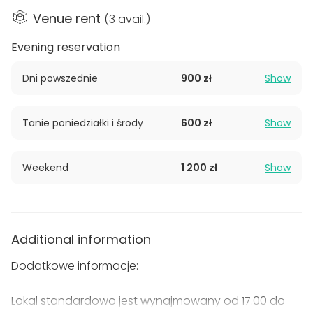
tam również DJ-ka wyposażona w końcówkę mocy,
Venue rent
(
3 avail.
)
oraz parkiet do tańczenia.
Evening reservation
Lokal jest dostosowany do max 50 osób.
Umiejscowienie lokalu pozwala na głośną zabawę w
Dni powszednie
900 zł
Show
godzinach nocnych.
Tanie poniedziałki i środy
600 zł
Show
Domówka Studio idealne nadaje się na osiemnastki,
imprezy studenckie, poprawiny a także inne huczne
przyjęcia. Ponadto można tu organizować rodzinne
Weekend
1 200 zł
Show
obiady, kinder bale, itp.
Mamy również lokalizację w
Olsztynie!
Additional information
Dodatkowe informacje:
Lokal standardowo jest wynajmowany od 17.00 do