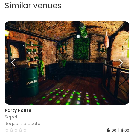
Similar venues
Party House
Sopot
Request a quote
60
60