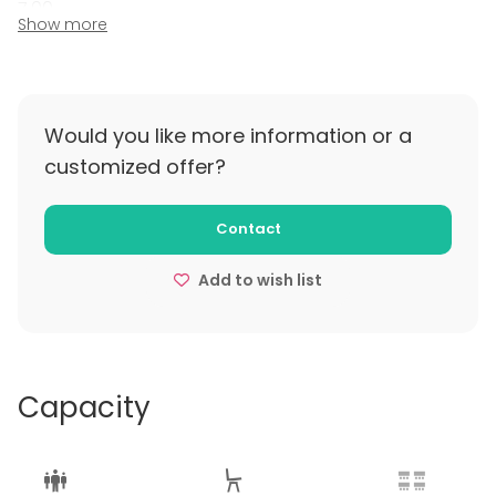
7.00
Show more
Ceny oscylują między 600 zł a 1200 zł
Przy wynajmach niestandardowych cenę ustalamy
indywidualnie.
Would you like more information or a
Dodatkowe informacje na temat polityki anulacji
customized offer?
rezerwacji:
W razie rezygnacji kaucja nie jest zwracana.
Contact
W przypadku rezygnacji później niż dwa tygodnie
Add to wish list
przed wynajęciem trzeba zapłacić 50% wartości
najmu.
Capacity