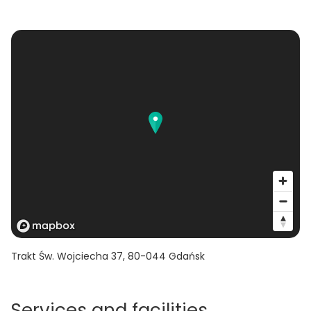
Trakt Św. Wojciecha 37
,
80-044
Gdańsk
Services and facilities