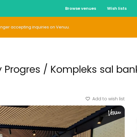
Browse venues
Wish lists
longer accepting inquiries on Venuu.
 Progres / Kompleks sal ban
Add to wish list