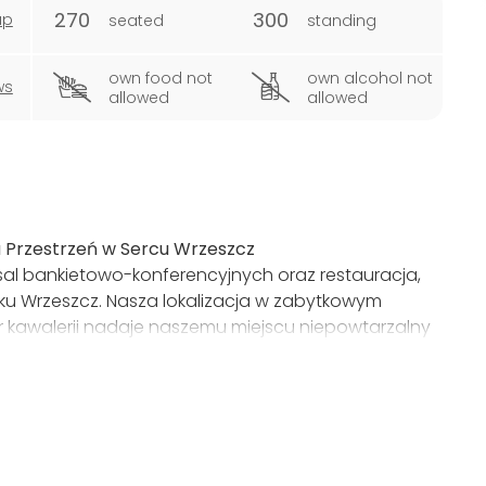
270
300
ap
seated
standing
own food not
own alcohol not
ws
allowed
allowed
 Przestrzeń w Sercu Wrzeszcz
sal bankietowo-konferencyjnych oraz restauracja,
u Wrzeszcz. Nasza lokalizacja w zabytkowym
r kawalerii nadaje naszemu miejscu niepowtarzalny
e serwujemy kuchnię polską z europejskim twistem,
ci.
ogres":
Idealne miejsce na różnorodne wydarzenia