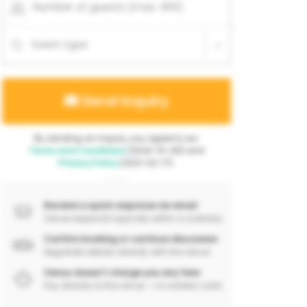
Number of guests (max. 300)
Event type
Send inquiry
By sending an inquiry, you agree to our
Terms and Conditions
(2024-10-06) and
Privacy Policy
(2021-02-17).
Receive a quick response via email
Venue responds typically within a workday
Confirm booking or continue discussion
Negotiate details directly with the venue
Venuu doesn’t charge you any fees
Pay directly to the venue – no added costs