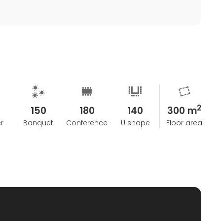
2
150
180
140
300 m
r
Banquet
Conference
U shape
Floor area