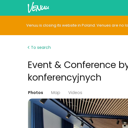
Venuu is closing its website in Poland. Venues are no 
To search
Event & Conference by
konferencyjnych
Photos
Map
Videos