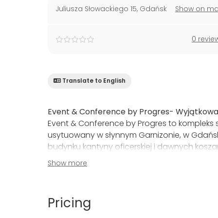
Juliusza Słowackiego 15
,
Gdańsk
Show on m
0 revie
Translate to English
Event & Conference by Progres- Wyjątkowa
Event & Conference by Progres to kompleks 
usytuowany w słynnym Garnizonie, w Gdańsk
budynku kantyny oficerskiej i dawnych kosza
charakter.
Show more
Restauracja "ArtBistro by Progres":
Codzienni
tworząc kulinarne arcydzieła dla naszych goś
Pricing
Przestrzeń Bankietowo-Konferencyjna "by Pr