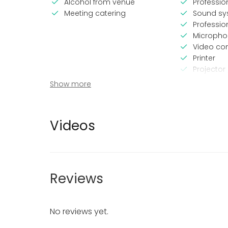
Alcohol from venue
Professi
Meeting catering
Sound sy
Professio
Micropho
Video co
Printer
Projector
Air condit
Show more
Heating
Videos
Equipment
Event ty
Whiteboard / Flip chart
Party
Dinnerware
Wedding
Reviews
Note-taking material
Meeting
Furniture
Conferen
Christmas
No reviews yet.
Business 
Kids Party