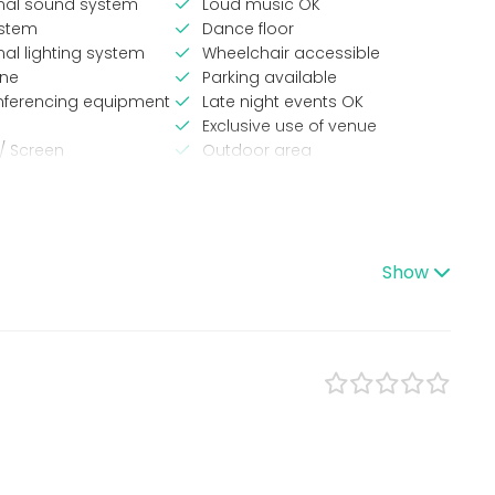
onal sound system
Loud music OK
stem
Dance floor
nal lighting system
Wheelchair accessible
ne
Parking available
nferencing equipment
Late night events OK
Exclusive use of venue
 / Screen
Outdoor area
ioning
Can play own music
Can bring a band
Accessible toilets
No separate venue rent
Show
pes
Venue type
Banquet hall
Multi-purpose event space
Classroom
ce / Seminar
Party room
 Party
Conference space
/ Corporate Event