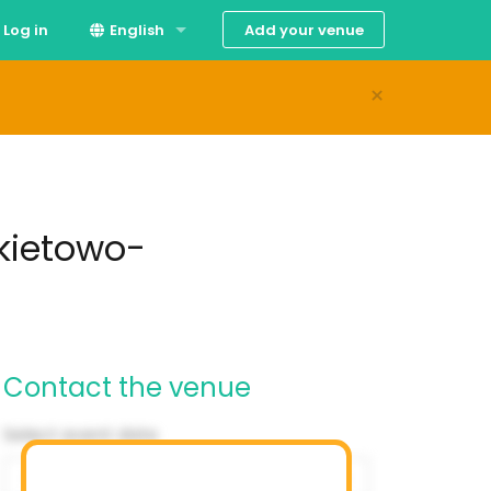
Add your venue
Log in
English
×
Polski
kietowo-
Contact the venue
Select event date
‹
August 2026
›