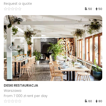
Request a quote
50
50
DESKI RESTAURACJA
Warszawa
From 7 000 zł rent per day
60
80