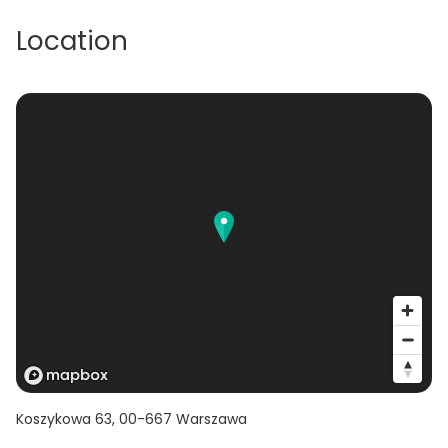
Location
Koszykowa 63
,
00-667
Warszawa