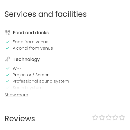
Services and facilities
Food and drinks
Food from venue
Alcohol from venue
Technology
Wi-Fi
Projector / Screen
Professional sound system
Sound system
Microphone
Show more
Air conditioning
Heating
Reviews
In the venue
Loud music OK