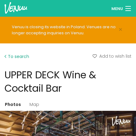
MENU
Browse venues
Venuu is closing its website in Poland. Venues are no
×
longer accepting inquiries on Venuu.
Wish lists
Log in
Add to wish list
To search
English
UPPER DECK Wine &
Add your venue
Cocktail Bar
Photos
Map