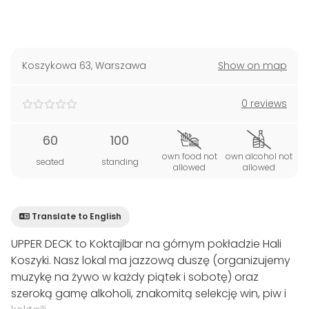
Koszykowa 63
,
Warszawa
Show on map
0 reviews
60
100
own food not
own alcohol not
seated
standing
allowed
allowed
Translate to English
UPPER DECK to Koktajlbar na górnym pokładzie Hali
Koszyki. Nasz lokal ma jazzową duszę (organizujemy
muzykę na żywo w każdy piątek i sobotę) oraz
szeroką gamę alkoholi, znakomitą selekcję win, piw i