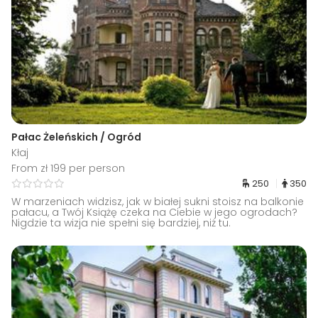
Pałac Żeleńskich / Ogród
Kłaj
From zł 199 per person
250
350
W marzeniach widzisz, jak w białej sukni stoisz na balkonie
pałacu, a Twój Książę czeka na Ciebie w jego ogrodach?
Nigdzie ta wizja nie spełni się bardziej, niż tu.