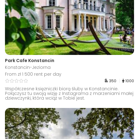
Park Cafe Konstancin
Konstancin-Jeziorna
From zł 1 500 rent per day
350
1000
Współczesne księżniczki biorą śluby w Konstancinie.
Połączysz tu swoją wizję z Instagrama z marzeniami małej
dziewczynki, która wciąż w Tobie jest.