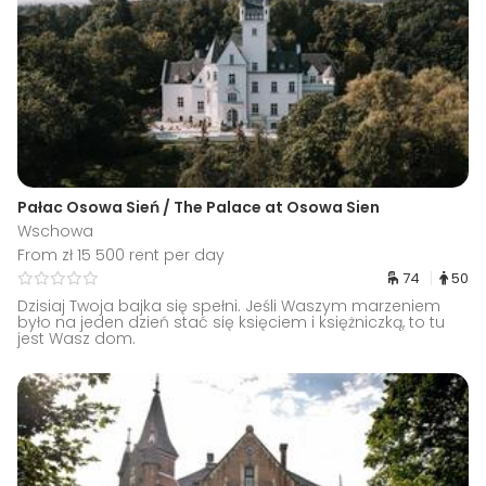
Pałac Osowa Sień / The Palace at Osowa Sien
Wschowa
From zł 15 500 rent per day
74
50
Dzisiaj Twoja bajka się spełni. Jeśli Waszym marzeniem
było na jeden dzień stać się księciem i księżniczką, to tu
jest Wasz dom.