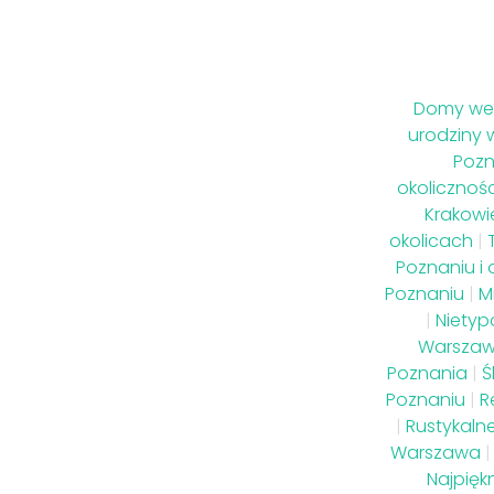
Domy wes
urodziny 
Pozn
okolicznoś
Krakowi
okolicach
|
Poznaniu i 
Poznaniu
|
M
|
Nietyp
Warsza
Poznania
|
Ś
Poznaniu
|
R
|
Rustykaln
Warszawa
|
Najpięk