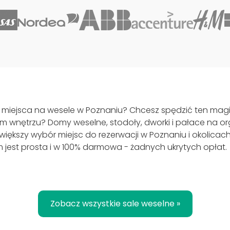
 miejsca na wesele w Poznaniu? Chcesz spędzić ten mag
im wnętrzu? Domy weselne, stodoły, dworki i pałace na or
iększy wybór miejsc do rezerwacji w Poznaniu i okolicac
jest prosta i w 100% darmowa - żadnych ukrytych opłat.
Zobacz wszystkie sale weselne »