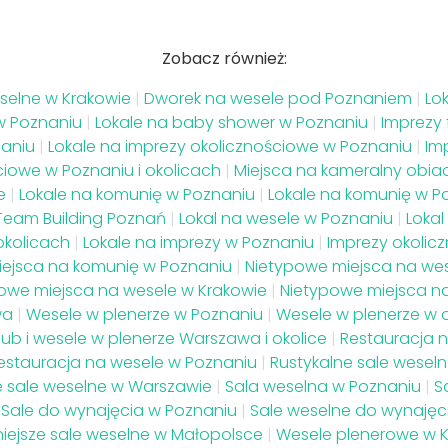
Zobacz również:
elne w Krakowie
|
Dworek na wesele pod Poznaniem
|
Lo
w Poznaniu
|
Lokale na baby shower w Poznaniu
|
Imprezy
aniu
|
Lokale na imprezy okolicznościowe w Poznaniu
|
Im
ciowe w Poznaniu i okolicach
|
Miejsca na kameralny obia
e
|
Lokale na komunię w Poznaniu
|
Lokale na komunię w Po
Team Building Poznań
|
Lokal na wesele w Poznaniu
|
Lokal
okolicach
|
Lokale na imprezy w Poznaniu
|
Imprezy okolic
iejsca na komunię w Poznaniu
|
Nietypowe miejsca na wes
owe miejsca na wesele w Krakowie
|
Nietypowe miejsca n
wa
|
Wesele w plenerze w Poznaniu
|
Wesele w plenerze w 
lub i wesele w plenerze Warszawa i okolice
|
Restauracja 
estauracja na wesele w Poznaniu
|
Rustykalne sale wesel
e sale weselne w Warszawie
|
Sala weselna w Poznaniu
|
S
Sale do wynajęcia w Poznaniu
|
Sale weselne do wynajęc
niejsze sale weselne w Małopolsce
|
Wesele plenerowe w 