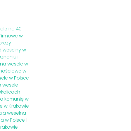
kale na 40
 firmowe w
prezy
d weselny w
znaniu i
 na wesele w
znościowe w
ele w Polsce
a wesele
okolicach
na komunię w
ne w Krakowie
ala weselna
ia w Polsce
|
Krakowie