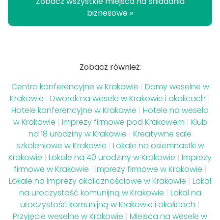
Zobacz wszystkie miejsca na śniadania
biznesowe »
Zobacz również:
Centra konferencyjne w Krakowie
|
Domy weselne w
Krakowie
|
Dworek na wesele w Krakowie i okolicach
|
Hotele konferencyjne w Krakowie
|
Hotele na wesela
w Krakowie
|
Imprezy firmowe pod Krakowem
|
Klub
na 18 urodziny w Krakowie
|
Kreatywne sale
szkoleniowe w Krakowie
|
Lokale na osiemnastki w
Krakowie
|
Lokale na 40 urodziny w Krakowie
|
Imprezy
firmowe w Krakowie
|
Imprezy firmowe w Krakowie
|
Lokale na imprezy okolicznościowe w Krakowie
|
Lokal
na uroczystość komunijną w Krakowie
|
Lokal na
uroczystość komunijną w Krakowie i okolicach
|
Przyjęcie weselne w Krakowie
|
Miejsca na wesele w