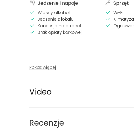
Jedzenie i napoje
Sprzęt
Własny alkohol
Wi-Fi
Jedzenie z lokalu
Klimatyza
Koncesja na alkohol
Ogrzewan
Brak opłaty korkowej
Pokaż więcej
Wyposażenie
Rodzaje
Video
Tablica / Flip chart
Impreza
Kula dyskotekowa :)
Wesele
Scena
Spotkani
Zastawa stołowa
Konferenc
Wigilia f
Recenzje
Event bi
Impreza d