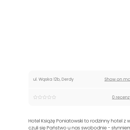
ul. Wąska 12b
,
Derdy
Show on m
0 recenz
Hotel Książę Poniatowski to rodzinny hotel z wi
czuli się Państwo u nas swobodnie - słynnie