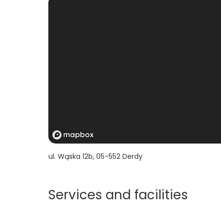
ul. Wąska 12b
,
05-552
Derdy
Services and facilities