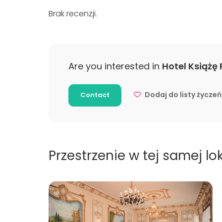
Impreza 
Brak recenzji.
Imprezy 
Team Buil
Are you interested in
Hotel Książę
Dodaj do listy życzeń
Contact
Przestrzenie w tej samej lok