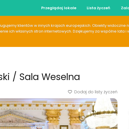
Przeglądaj lokale
Lista życzeń
Zalo
gujemy klientów w innych krajach europejskich. Obiekty widoczne na 
ie ich własnych stron internetowych. Dziękujemy za wspólne lata i 
ski / Sala Weselna
Dodaj do listy życzeń