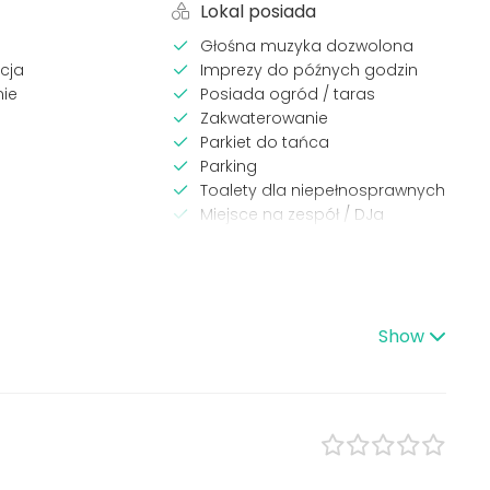
Lokal posiada
Głośna muzyka dozwolona
cja
Imprezy do późnych godzin
ie
Posiada ogród / taras
Zakwaterowanie
Parkiet do tańca
Parking
Toalety dla niepełnosprawnych
Miejsce na zespół / DJa
Własna muzyka OK
 eventów
Typ lokalu
Sala bankietowa
Show
Sala wielofunkcyjna
e
Restauracja
ja / Szkolenie
Hotel
irmowa
Dwór / Dworek
znesowy
Zamek / Pałac
la dzieci
Sala na imprezę