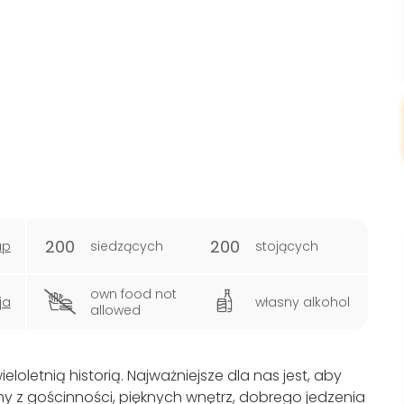
200
200
ap
siedzących
stojących
own food not
ja
własny alkohol
allowed
eloletnią historią. Najważniejsze dla nas jest, aby
my z gościnności, pięknych wnętrz, dobrego jedzenia