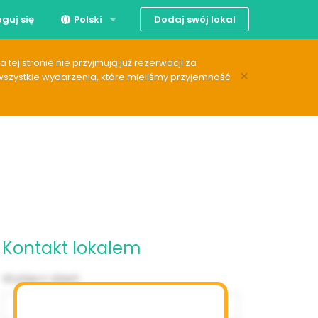
Dodaj swój lokal
guj się
Polski
English
tej stronie nie przyjmują już rezerwacji za
×
wszystkie wydarzenia, które mieliśmy przyjemność
Kontakt lokalem
Wybierz dzień
‹
sierpień 2026
›