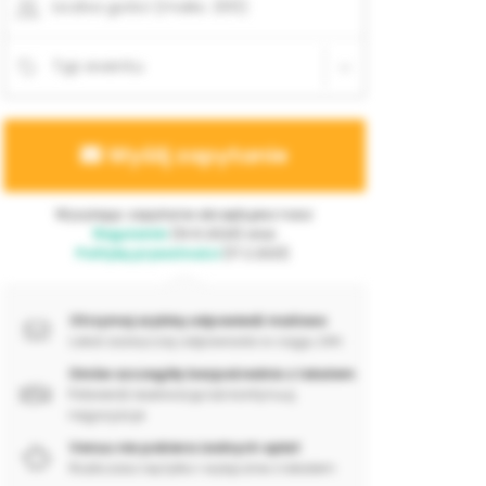
Liczba gości (maks. 200)
Typ eventu
Wyślij zapytanie
Wysyłając zapytanie akceptujesz nasz
Regulamin
(10.6.2024) oraz
Politykę prywatności
(17.2.2021).
Otrzymaj szybką odpowiedź mailowo
Lokal zazwyczaj odpowiada w ciągu 24h
Omów szczegóły bezpośrednio z lokalem
Potwierdź rezerwację lub kontynuuj
negocjacje
Venuu nie pobiera żadnych opłat
Rozliczasz się tylko i wyłącznie z lokalem