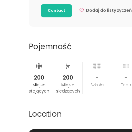
Dodaj do listy życzeń
Contact
Pojemność
200
200
-
-
Miejsc
Miejsc
Szkoła
Teatr
stojących
siedzących
Location