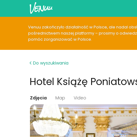
Venuu zakończyło działalność w Polsce, ale nadal obsłu
pośrednictwem naszej platformy – prosimy o odwiedzen
pomóc zorganizować w Polsce.
Do wyszukiwania
Hotel Książę Poniatow
Zdjęcia
Map
Video