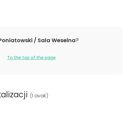
firmowa
Na wsi
okolicznościowe
ding / Integracja
 Poniatowski / Sala Weselna
?
To the top of the page
alizacji
(
1 avail.
)