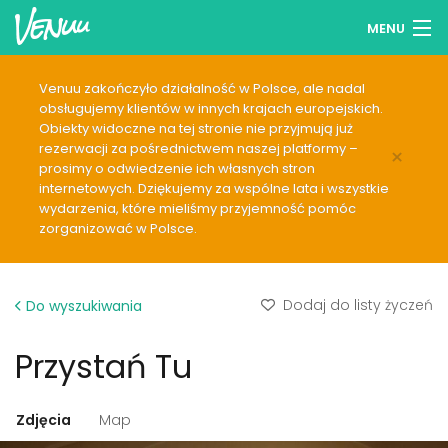
MENU
Przeglądaj lokale
Venuu zakończyło działalność w Polsce, ale nadal
obsługujemy klientów w innych krajach europejskich.
Lista życzeń
Obiekty widoczne na tej stronie nie przyjmują już
rezerwacji za pośrednictwem naszej platformy –
×
Zaloguj się
prosimy o odwiedzenie ich własnych stron
internetowych. Dziękujemy za wspólne lata i wszystkie
wydarzenia, które mieliśmy przyjemność pomóc
Polski
zorganizować w Polsce.
Dodaj swój lokal
Dodaj do listy życzeń
Do wyszukiwania
Przystań Tu
Zdjęcia
Map