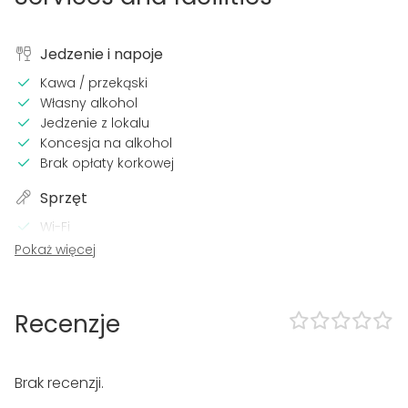
Jedzenie i napoje
Kawa / przekąski
Własny alkohol
Jedzenie z lokalu
Koncesja na alkohol
Brak opłaty korkowej
Sprzęt
Wi-Fi
Sprzęt nagłaśniający
Pokaż więcej
Profesjonalny system oświetleniowy
Klimatyzacja
Ogrzewanie
Recenzje
Lokal posiada
Głośna muzyka dozwolona
Brak recenzji.
Imprezy do późnych godzin