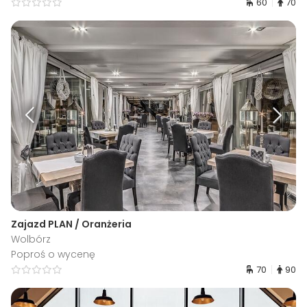
60
70
Zajazd PLAN / Oranżeria
Wolbórz
Poproś o wycenę
70
90