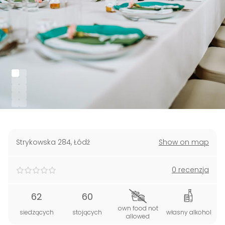
Strykowska 284
,
Łódź
Show on map
0 recenzja
62
60
own food not
siedzących
stojących
własny alkohol
allowed