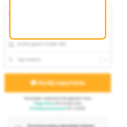
Event biznesowy
Impreza dla dzieci
Inne terminy
Termin
Impreza firmowa
możliwe
Imprezy okolicznościowe
Team Building / Integracja
Początek
Zakończenie
Typ lokalu
Liczba gości (maks. 62)
Restauracja
Prywatna sala jadalna
Sala na imprezę
Typ eventu
Bar
Wyślij zapytanie
Wysyłając zapytanie akceptujesz nasz
Regulamin
(10.6.2024) oraz
Politykę prywatności
(17.2.2021).
Otrzymaj szybką odpowiedź mailowo