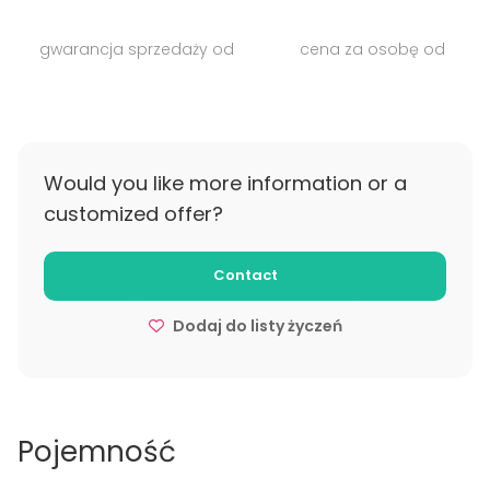
UWAGA! 18-stki dozwolone tylko w przypadku imprez
gwarancja sprzedaży od
cena za osobę od
rodzinnych z osobami dorosłymi.
Would you like more information or a
customized offer?
Contact
Dodaj do listy życzeń
Pojemność