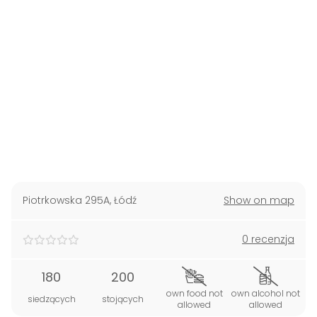
Piotrkowska 295A
,
Łódź
Show on map
0 recenzja
180
200
own food not
own alcohol not
siedzących
stojących
allowed
allowed