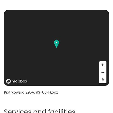
Piotrkowska 295A
,
93-004
Łódź
Services and facilities