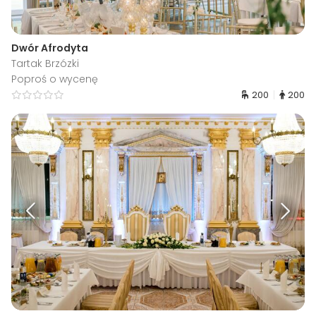
Dwór Afrodyta
Tartak Brzózki
Poproś o wycenę
200
200