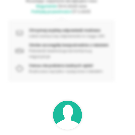
Wysyłając zapytanie akceptujesz nasz
Regulamin
(10.6.2024) oraz
Politykę prywatności
(17.2.2021).
Otrzymaj szybką odpowiedź mailowo
Lokal zazwyczaj odpowiada w ciągu 24h
Omów szczegóły bezpośrednio z lokalem
Potwierdź rezerwację lub kontynuuj
negocjacje
Venuu nie pobiera żadnych opłat
Rozliczasz się tylko i wyłącznie z lokalem