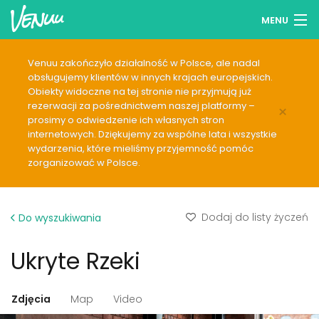
MENU
Przeglądaj lokale
Venuu zakończyło działalność w Polsce, ale nadal
obsługujemy klientów w innych krajach europejskich.
Lista życzeń
Obiekty widoczne na tej stronie nie przyjmują już
rezerwacji za pośrednictwem naszej platformy –
×
Zaloguj się
prosimy o odwiedzenie ich własnych stron
internetowych. Dziękujemy za wspólne lata i wszystkie
wydarzenia, które mieliśmy przyjemność pomóc
Polski
zorganizować w Polsce.
Dodaj swój lokal
Dodaj do listy życzeń
Do wyszukiwania
Ukryte Rzeki
Zdjęcia
Map
Video