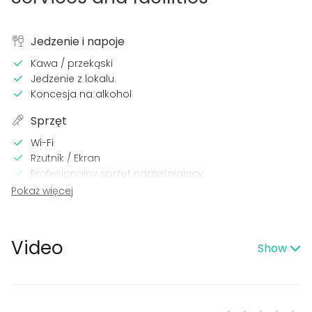
Jedzenie i napoje
Kawa / przekąski
Jedzenie z lokalu
Koncesja na alkohol
Sprzęt
Wi-Fi
Rzutnik / Ekran
Profesjonalny sprzęt nagłaśniający
Sprzęt nagłaśniający
Pokaż więcej
Profesjonalny system oświetleniowy
Mikrofon
Klimatyzacja
Video
Show
Lokal posiada
Imprezy do późnych godzin
Posiada ogród / taras