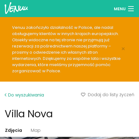
MENU
Przeglądaj lokale
Venuu zakończyło działalność w Polsce, ale nadal
obsługujemy klientów w innych krajach europejskich.
Lista życzeń
Obiekty widoczne na tej stronie nie przyjmują już
rezerwacji za pośrednictwem naszej platformy –
×
Zaloguj się
prosimy o odwiedzenie ich własnych stron
internetowych. Dziękujemy za wspólne lata i wszystkie
wydarzenia, które mieliśmy przyjemność pomóc
Polski
zorganizować w Polsce.
Dodaj swój lokal
Dodaj do listy życzeń
Do wyszukiwania
Villa Nova
Zdjęcia
Map