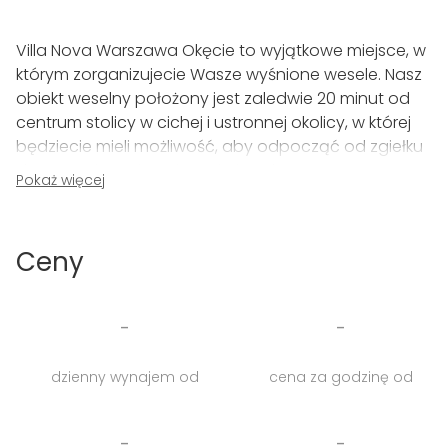
Villa Nova Warszawa Okęcie to wyjątkowe miejsce, w
którym zorganizujecie Wasze wyśnione wesele. Nasz
obiekt weselny położony jest zaledwie 20 minut od
centrum stolicy w cichej i ustronnej okolicy, w której
będziecie mieli możliwość, aby odpocząć od zgiełku
dużego miasta i nacieszyć się sobą.
Pokaż więcej
Do dyspozycji naszych gości oddajemy przestronną
salą weselną mieszczącą aż 220 osób. Na
Ceny
powierzchni 450 m2 urządzicie wspaniałe wystawne i
finezyjne przyjęcie, które zostanie w pamięci Waszej i
gości na bardzo długo. Nasza sala weselna to
-
-
nowoczesne, industrialne wnętrze, które idealnie
nadaje się do zaaranżowania. Pomieszczenie jest w
dzienny wynajem od
cena za godzinę od
pełni klimatyzowane z wyjściem na otwartą
przestrzeń z altaną, aby złapać chwilę oddechu
podczas wyśmienitej zabawy.
-
-