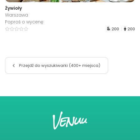
Żywioły
Warszawa
Poproś o wycenę
200
200
Przejdź do wyszukiwarki (400+ miejsca)