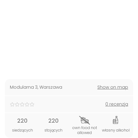
Modularna 3
,
Warszawa
Show on map
0 recenzja
220
220
own food not
siedzących
stojących
własny alkohol
allowed