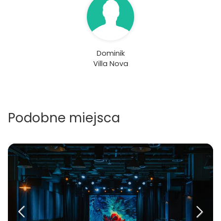
Wasz pierwszy taniec był jeszcze bardziej wyjątkowy
proponujemy ciężki dym oraz napis LOVE, który
rozświetli Wasze ślubne zdjęcia.
Dominik
Villa Nova
Podobne miejsca