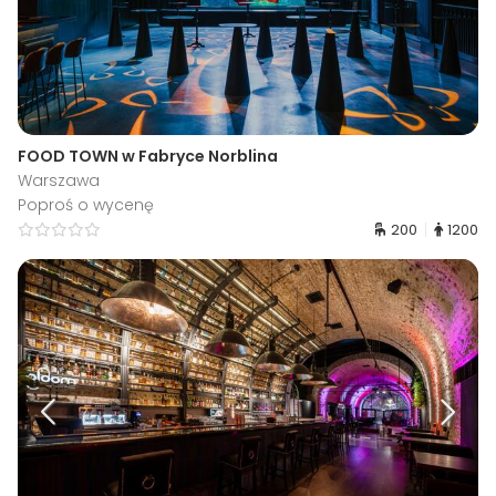
FOOD TOWN w Fabryce Norblina
Warszawa
Poproś o wycenę
200
1200