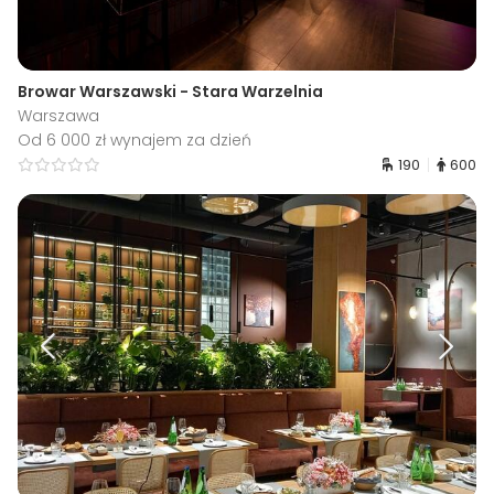
Browar Warszawski - Stara Warzelnia
Warszawa
Od 6 000 zł wynajem za dzień
190
600