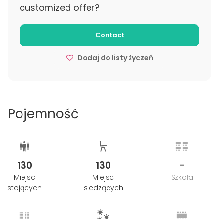
customized offer?
zorganizowana w Wierzbowym Ranczu była dopięta
na ostatni guzik. Każda impreza przygotowywana
jest indywidualnie do potrzeb klienta.
Contact
Dodaj do listy życzeń
Pojemność
130
130
-
Miejsc
Miejsc
Szkoła
stojących
siedzących