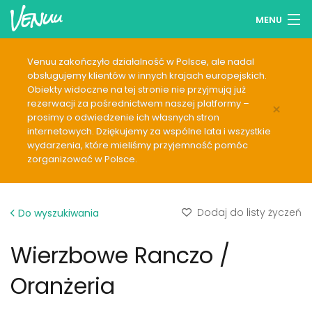
MENU
Przeglądaj lokale
Venuu zakończyło działalność w Polsce, ale nadal
obsługujemy klientów w innych krajach europejskich.
Lista życzeń
Obiekty widoczne na tej stronie nie przyjmują już
rezerwacji za pośrednictwem naszej platformy –
×
Zaloguj się
prosimy o odwiedzenie ich własnych stron
internetowych. Dziękujemy za wspólne lata i wszystkie
wydarzenia, które mieliśmy przyjemność pomóc
Polski
zorganizować w Polsce.
Dodaj swój lokal
Dodaj do listy życzeń
Do wyszukiwania
Wierzbowe Ranczo /
Oranżeria