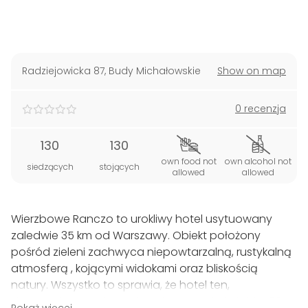
Radziejowicka 87
,
Budy Michałowskie
Show on map
0 recenzja
130
130
own food not
own alcohol not
siedzących
stojących
allowed
allowed
Wierzbowe Ranczo to urokliwy hotel usytuowany
zaledwie 35 km od Warszawy. Obiekt położony
pośród zieleni zachwyca niepowtarzalną, rustykalną
atmosferą , kojącymi widokami oraz bliskością
natury. Wszystko to sprawia, że hotel ten,
dysponujący miejscami noclegowymi dla blisko 30