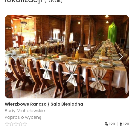
(
1 avail.
)
Wierzbowe Ranczo / Sala Biesiadna
Budy Michałowskie
Poproś o wycenę
120
120