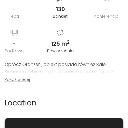
-
130
-
Teatr
Bankiet
Konferencja
2
-
125 m
Podkowa
Powierzchnia
Oprócz Oranżerii, obiekt posiada również Salę
Biesiadną. Obie sale połączone są łącznikiem co
sprawia, że możliwe jest zorganizowanie imprez
Pokaż więcej
nawet do 170 osób.
Location