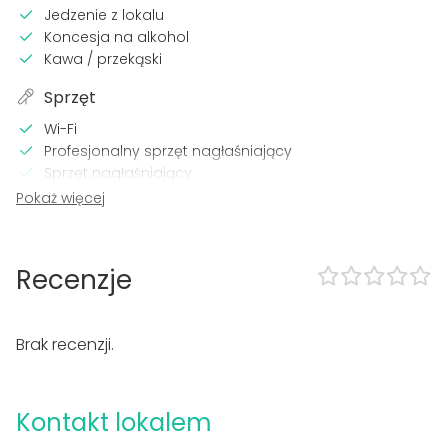
Jedzenie z lokalu
Koncesja na alkohol
Kawa / przekąski
Sprzęt
Wi-Fi
Profesjonalny sprzęt nagłaśniający
Sprzęt nagłaśniający
Mikrofon
Pokaż więcej
Sprzęt do video-konferencji
Rzutnik / Ekran
Klimatyzacja
Recenzje
Ogrzewanie
Lokal posiada
Brak recenzji.
Zakwaterowanie
Głośna muzyka dozwolona
Parkiet do tańca
Kontakt lokalem
Dostęp dla niepełnosprawnych
Parking