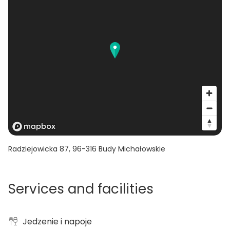
Radziejowicka 87
,
96-316
Budy Michałowskie
Services and facilities
Jedzenie i napoje