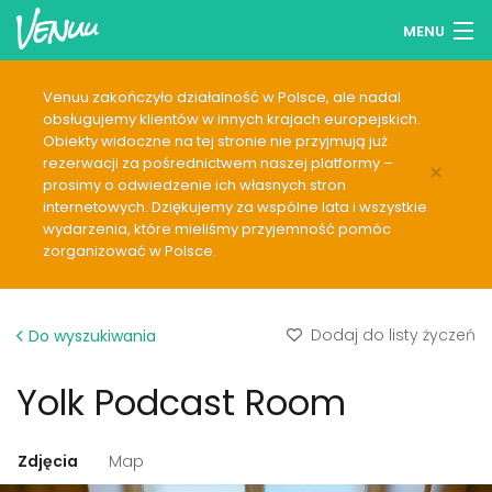
MENU
Przeglądaj lokale
Venuu zakończyło działalność w Polsce, ale nadal
obsługujemy klientów w innych krajach europejskich.
Lista życzeń
Obiekty widoczne na tej stronie nie przyjmują już
rezerwacji za pośrednictwem naszej platformy –
×
Zaloguj się
prosimy o odwiedzenie ich własnych stron
internetowych. Dziękujemy za wspólne lata i wszystkie
wydarzenia, które mieliśmy przyjemność pomóc
Polski
zorganizować w Polsce.
Dodaj swój lokal
Dodaj do listy życzeń
Do wyszukiwania
Yolk Podcast Room
Zdjęcia
Map