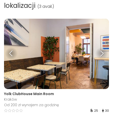
lokalizacji
(
3 avail.
)
Yolk ClubHouse Main Room
Kraków
Od 200 zł wynajem za godzinę
25
30