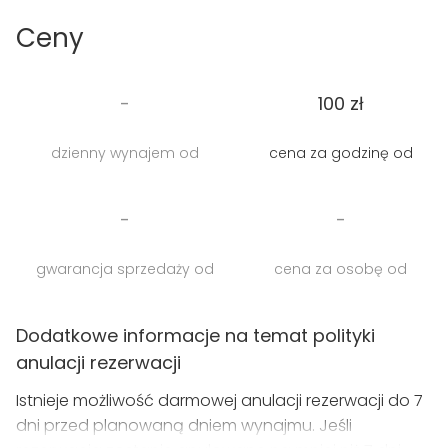
monitor 4K,
Ceny
kamerę 4K,
akustyczne wyciszenie.
-
100 zł
Pokój mieści się w zaciszynym miejscu gwarantując
tym samym spokój, a przytulny wystrój sprawi, że
dzienny wynajem od
cena za godzinę od
spotkania z rozmówcami będą prowadzone w
sprzyjających warunkach.
-
-
gwarancja sprzedaży od
cena za osobę od
Dodatkowe informacje na temat polityki
anulacji rezerwacji
Istnieje możliwość darmowej anulacji rezerwacji do 7
dni przed planowaną dniem wynajmu. Jeśli