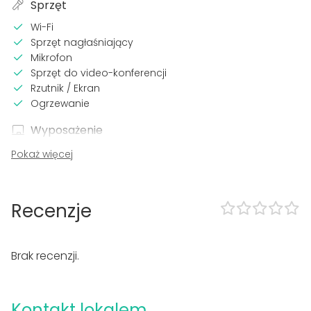
Sprzęt
Wi-Fi
Sprzęt nagłaśniający
Mikrofon
Sprzęt do video-konferencji
Rzutnik / Ekran
Ogrzewanie
Wyposażenie
Dostęp do kuchni
Pokaż więcej
Rodzaje eventów
Impreza
Recenzje
Wesele
Spotkanie
Konferencja / Szkolenie
Brak recenzji.
Wigilia firmowa
Event biznesowy
Impreza dla dzieci
Kontakt lokalem
Impreza firmowa