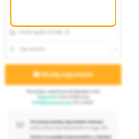
możliwe
Początek
Zakończenie
Liczba gości (maks. 3)
Typ eventu
Wyślij zapytanie
Wysyłając zapytanie akceptujesz nasz
Regulamin
(10.6.2024) oraz
Politykę prywatności
(17.2.2021).
Otrzymaj szybką odpowiedź mailowo
Lokal zazwyczaj odpowiada w ciągu 24h
Omów szczegóły bezpośrednio z lokalem