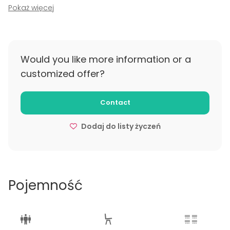
rezerwacja zostanie anulowane na mniej niż 7 dni
Pokaż więcej
przed datą rozpoczęcia wynajmu zwracane jest 50%
zaliczki. O anulowaniu rezerwacji należy
poinformować mailowo.
Would you like more information or a
customized offer?
Contact
Dodaj do listy życzeń
Pojemność