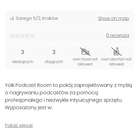
ul. Sarego 5/2
,
Kraków
Show on map
0 recenzja
3
3
own food not
own alcohol not
siedzących
stojących
allowed
allowed
Yolk Podcast Room to pokój zaprojektowany z myślą
o nagrywaniu podcastów za pomocą
profesjonalego i niezwykle intyuicyjnego sprzętu.
Wyposażony jest w:
konsolę produkcyjną do podcastów RodeCaster
Pokaż więcej
Pro,
3 mikrofony,