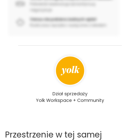
Potwierdź rezerwację lub kontynuuj
negocjacje
Venuu nie pobiera żadnych opłat
Rozliczasz się tylko i wyłącznie z lokalem
Dział sprzedaży
Yolk Workspace + Community
Przestrzenie w tej samej