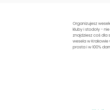
Organizujesz wesele
kluby i stodoły - 
znajdziesz coś dla 
wesela w Krakowie 
prosta i w 100% da