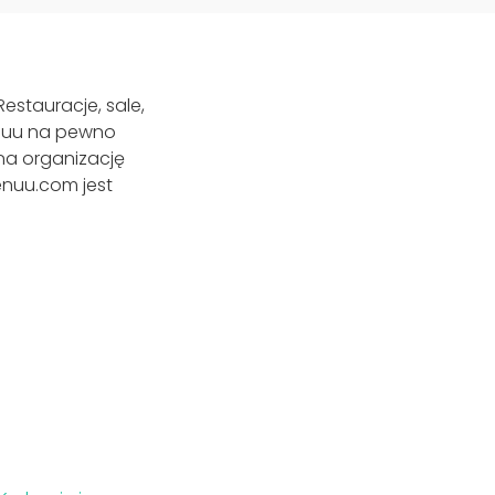
estauracje, sale,
enuu na pewno
 na organizację
enuu.com jest