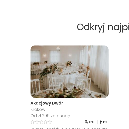
Odkryj najp
Akacjowy Dwór
Kraków
Od zł 209 za osobę
120
120