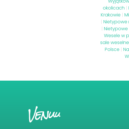
Wyjątkow
okolicach
|
Krakowie
|
Mi
|
Nietypowe 
|
Nietypowe
Wesele w p
sale weseln
Polsce
|
Na
W