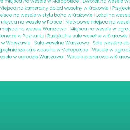
e miejsca na wesele w Małopolsce
|
Dworek na wesele w K
Miejsca na kameralny obiad weselny w Krakowie
|
Przyjęc
ejsca na wesele w stylu boho w Krakowie
|
Lokal na wesel
miejsca na wesele w Polsce
|
Nietypowe miejsca na wesel
 miejsca na wesele Warszawa
|
Miejsca na wesele w ogrod
lenerze w Poznaniu
|
Rustykalne sale weselne w Krakowie
e w Warszawie
|
Sala weselna Warszawa
|
Sale weselne do
jpiękniejsze sale weselne w Małopolsce
|
Wesele w ogrodz
esele w ogrodzie Warszawa
|
Wesele plenerowe w Krakow