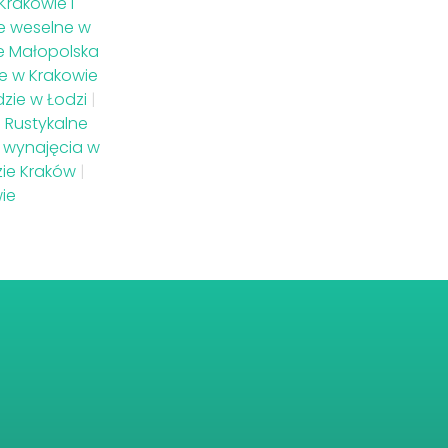
rakowie i
ie weselne w
e Małopolska
e w Krakowie
zie w Łodzi
|
|
Rustykalne
 wynajęcia w
ie Kraków
|
ie