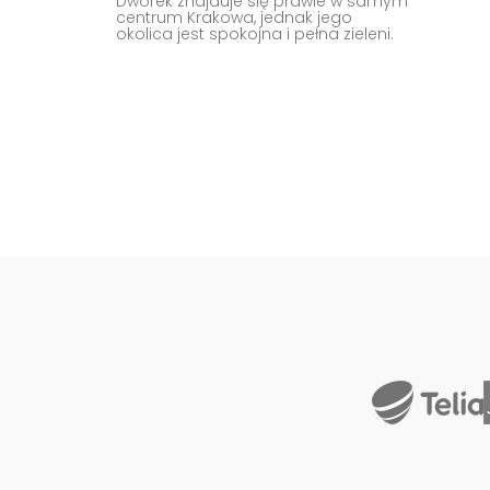
Dworek znajduje się prawie w samym
centrum Krakowa, jednak jego
okolica jest spokojna i pełna zieleni.