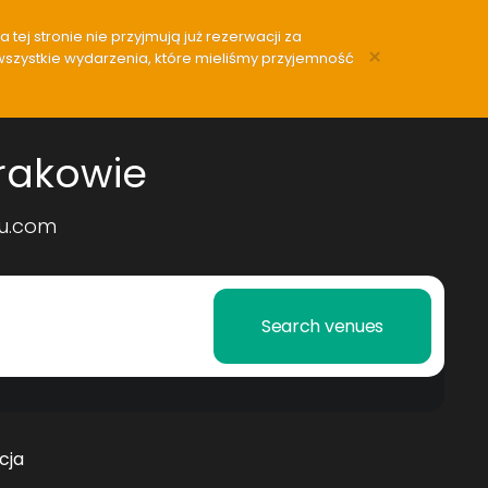
tej stronie nie przyjmują już rezerwacji za
×
wszystkie wydarzenia, które mieliśmy przyjemność
Krakowie
uu.com
Search venues
cja