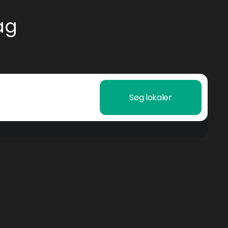
ag
Søg lokaler