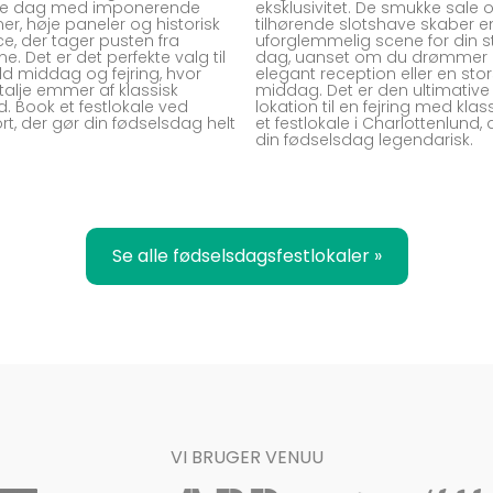
ore dag med imponerende
eksklusivitet. De smukke sale 
ner, høje paneler og historisk
tilhørende slotshave skaber e
e, der tager pusten fra
uforglemmelig scene for din s
. Det er det perfekte valg til
dag, uanset om du drømmer
uld middag og fejring, hvor
elegant reception eller en stor
talje emmer af klassisk
middag. Det er den ultimative
. Book et festlokale ved
lokation til en fejring med kla
rt, der gør din fødselsdag helt
et festlokale i Charlottenlund, 
din fødselsdag legendarisk.
Se alle fødselsdagsfestlokaler »
VI BRUGER VENUU