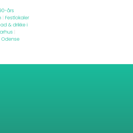
90-års
n
|
Festlokaler
ad & drikke i
Aarhus
|
 i Odense