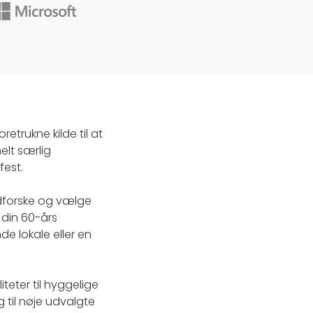
trukne kilde til at
helt særlig
fest.
udforske og vælge
l din 60-års
e lokale eller en
teter til hyggelige
til nøje udvalgte