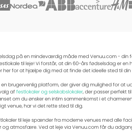
dselsdag på en mindeværdig måde med Venuu.com - din fore
stlokale til leje! Vi forstår, at din 60-års fødselsdag er en 
 her for at hjælpe dig med at finde det ideelle sted til din 
en brugervenlig platform, der giver dig mulighed for at 
valg af
festlokaler og selskabslokaler
, der passer perfekt ti
anset om du ønsker en intim sammenkomst i et charmerend
igt venue, har vi det rette sted til dig.
lokaler til leje spænder fra moderne venues med alle facili
r og atmosfære. Ved at leje via Venuu.com får du adgang 