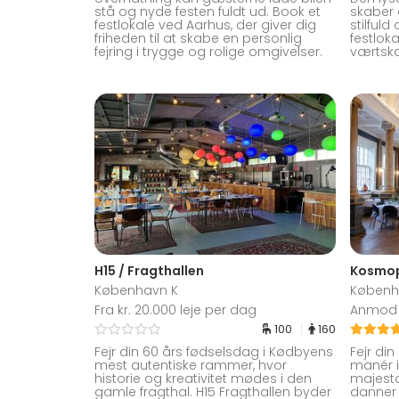
stå og nyde festen fuldt ud. Book et
skaber
festlokale ved Aarhus, der giver dig
stilfuld
friheden til at skabe en personlig
festlok
fejring i trygge og rolige omgivelser.
værtsk
H15 / Fragthallen
Kosmop
København K
Københ
Fra kr. 20.000 leje per dag
Anmod 
100
160
Fejr din 60 års fødselsdag i Kødbyens
Fejr di
mest autentiske rammer, hvor
manér 
historie og kreativitet mødes i den
majestæ
gamle fragthal. H15 Fragthallen byder
danner