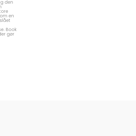
og den
n
tore
 om en
slået
sse. Book
der gør