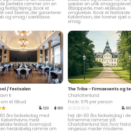
 de perfekte rammer om en
gæster en unik smagsoplevels
 og festlig fejring. Book et
afslappede, men eksklusive
ale ved Søerne, der garanterer
omgivelser. Book et festlokale 
ab og smag i særklasse.
København, der forener sjæl 
smag.
ol / Festsalen
avn K
Charlottenlund
om et tilbud
Fra kr. 575 per person
120
180
10
n 60 års fødselsdag med
Fejr din 60 års fødselsdag i d
i Københavns mest
fornemme rammer på
tiske festsal. Kosmopol
Charlottenlund Slot, hvor histo
 en herskabelig ramme om
vingesus møder moderne