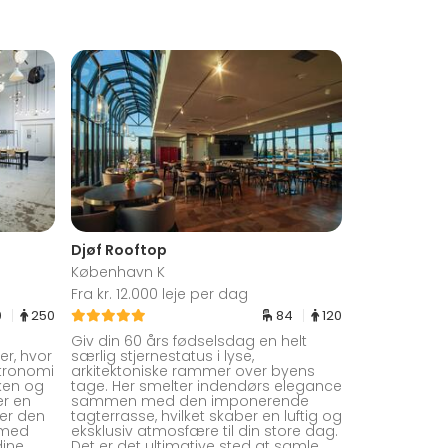
Djøf Rooftop
København K
Fra kr. 12.000 leje per dag
0
250
84
120
Giv din 60 års fødselsdag en helt
r, hvor
særlig stjernestatus i lyse,
tronomi
arkitektoniske rammer over byens
ken og
tage. Her smelter indendørs elegance
er en
sammen med den imponerende
er den
tagterrasse, hvilket skaber en luftig og
g med
eksklusiv atmosfære til din store dag.
dine
Det er det ultimative sted at samle