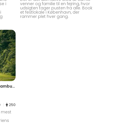
e i
venner og familie til en fejring, hvor
udsigten tager pusten fra alle. Book
i
et festlokale i København, der
og
rammer plet hver gang.
The Tribe - Firmaevents og teambuildingbureau med base på Charlottenlund Slot
0
250
e mest
riens