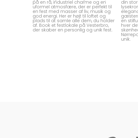
på en rå, industriel charme og en
din st
uformel atmosfære, der er perfekt til
lysekro
en fest med masser af liv, musik og
eleganc
god energi. Her er højt til loftet og
gæsterne
plads til at samle alle dem, du holder
en stilf
af. Book et festlokale på Vesterbro,
hver de
der skaber en personlig og unik fest.
skønhed
Nørrepo
unik.