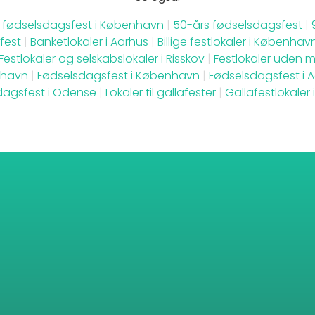
s fødselsdagsfest i København
|
50-års fødselsdagsfest
|
fest
|
Banketlokaler i Aarhus
|
Billige festlokaler i Københav
Festlokaler og selskabslokaler i Risskov
|
Festlokaler uden m
havn
|
Fødselsdagsfest i København
|
Fødselsdagsfest i 
dagsfest i Odense
|
Lokaler til gallafester
|
Gallafestlokaler