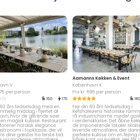
Aamanns Køkken & Event
avn V
København K
 275 per person
Fra kr. 695 per person
150
170
18
n 60 års fødselsdag med en
Fejr din 60 års fødselsdag i
mmelig middag i hjertet af
Refshaleøens historiske ramme
vn, hvor de glitrende søer
rå industricharme møder gas
en magisk kulisse. Restaurant
i verdensklasse. Det åbne køk
forener nordisk elegance
de imponerende lokaler skab
tronomi i topklasse, der vil
levende atmosfære, der dann
e dine gæster fra første bid.
perfekte kulisse om en fejrin
se og moderne atmosfære
både kant og kvalitet. Her får 