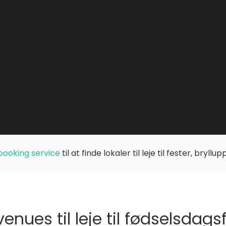
booking service
til at finde lokaler til leje til fester, bryll
enues til leje til fødselsdag