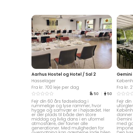
Aarhus Hostel og Hotel / Sal 2
Gemini
Hasselager
Københ
Fra kr. 700 leje per dag
Fra kr.
50
50
Fejr din 60 års fødselsdag i
Fejr di
rummelige og lyse rammer, hvor
uforgle
hygge og samvær er i højsædet. Her
Københa
er der plads til både den store
danner 
middag og livlig dans i en uformel
Gemini 
atmosfære, der favner alle
med gas
generationer. Med muligheden for
imponer
overnatning kan gæsterne lade bilen
Den ly