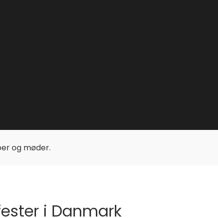
upper og møder.
sfester i Danmark