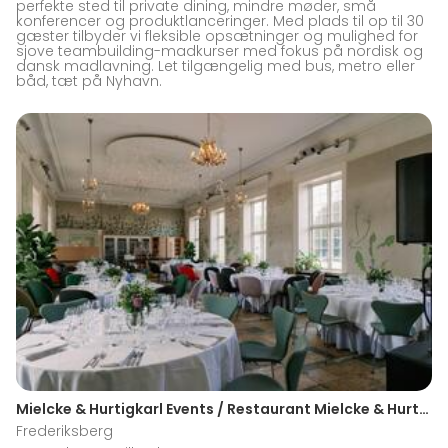
perfekte sted til private dining, mindre møder, små
konferencer og produktlanceringer. Med plads til op til 30
gæster tilbyder vi fleksible opsætninger og mulighed for
sjove teambuilding-madkurser med fokus på nordisk og
dansk madlavning. Let tilgængelig med bus, metro eller
båd, tæt på Nyhavn.
Mielcke & Hurtigkarl Events / Restaurant Mielcke & Hurtigkarl
Frederiksberg