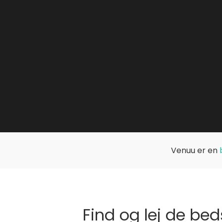
Venuu er en
Find og lej de bed