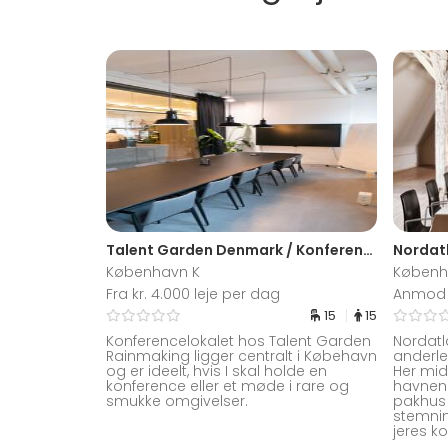
Talent Garden Denmark / Konferencelokale
Nordatl
København K
Københ
Fra kr. 4.000 leje per dag
Anmod 
15
15
Konferencelokalet hos Talent Garden
Nordatl
Rainmaking ligger centralt i Købehavn
anderle
og er ideelt, hvis I skal holde en
Her mid
konference eller et møde i rare og
havnen 
smukke omgivelser.
pakhus 
stemnin
jeres k