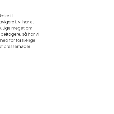
ler til
igere i. Vi har et
de. Lige meget om
deltagere, så har vi
hed for forskellige
e af pressemøder