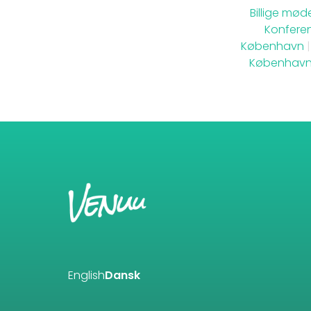
Billige mød
Konferen
København
|
Københav
English
Dansk