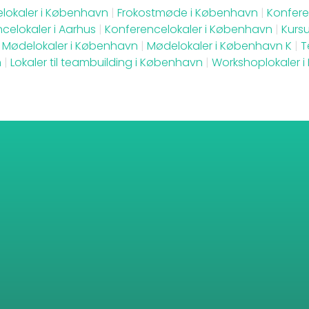
elokaler i København
|
Frokostmøde i København
|
Konfere
celokaler i Aarhus
|
Konferencelokaler i København
|
Kursu
Mødelokaler i København
|
Mødelokaler i København K
|
T
n
|
Lokaler til teambuilding i København
|
Workshoplokaler 