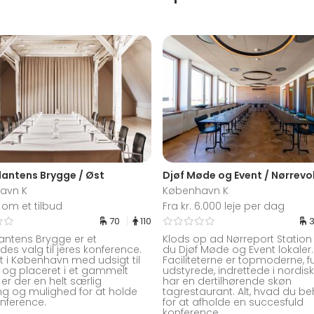
antens Brygge / Øst
Djøf Møde og Event / Nørrevo
avn K
København K
om et tilbud
Fra kr. 6.000 leje per dag
70
110
antens Brygge er et
Klods op ad Nørreport Station 
des valg til jeres konference.
du Djøf Møde og Event lokaler.
t i København med udsigt til
Faciliteterne er topmoderne, f
og placeret i et gammelt
udstyrede, indrettede i nordisk 
er der en helt særlig
har en dertilhørende skøn
g og mulighed for at holde
tagrestaurant. Alt, hvad du be
onference.
for at afholde en succesfuld
konference.