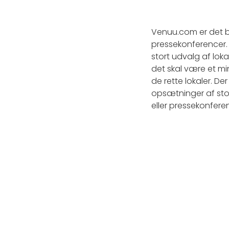
Venuu.com er det be
pressekonferencer. V
stort udvalg af lok
det skal være et mi
de rette lokaler. De
opsætninger af stol
eller pressekonfer