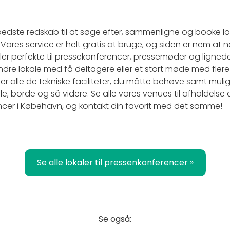
dste redskab til at søge efter, sammenligne og booke loka
ores service er helt gratis at bruge, og siden er nem at nav
aler perfekte til pressekonferencer, pressemøder og ligne
ndre lokale med få deltagere eller et stort møde med flere 
r er alle de tekniske faciliteter, du måtte behøve samt mulig
e, borde og så videre. Se alle vores venues til afholdels
encer i Købehavn, og kontakt din favorit med det samme!
Se alle lokaler til pressenkonferencer »
Se også: