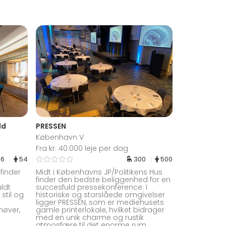
ld
PRESSEN
København V
Fra kr. 40.000 leje per dag
36
54
300
500
finder
Midt i Københavns JP/Politikens Hus
finder den bedste beliggenhed for en
uldt
succesfuld pressekonference. I
stil og
historiske og storslåede omgivelser
ligger PRESSEN, som er mediehusets
høver,
gamle printerlokale, hvilket bidrager
med en unik charme og rustik
atmosfære til det enorme rum.