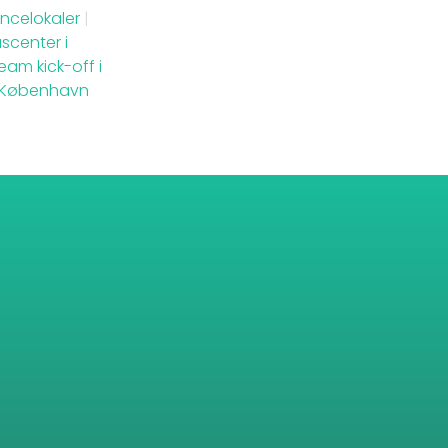
ncelokaler
|
scenter i
eam kick-off i
i København