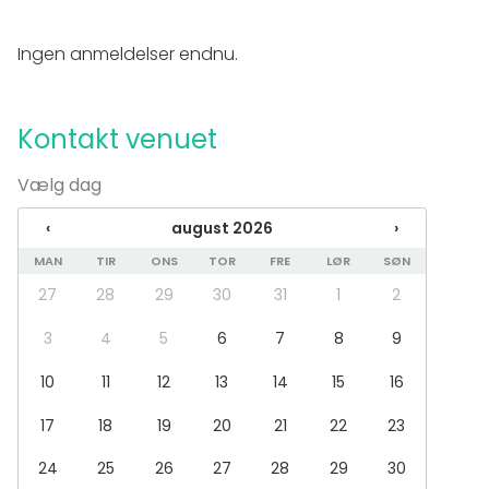
Udstyr
Whiteboard / Flip chart
Ingen anmeldelser endnu.
Eventtyper
Fest
Kontakt venuet
Bryllup
Frokost / Middag
Vælg dag
Møde
Konference / Kursus
‹
august 2026
›
Messe / Udstilling
MAN
TIR
ONS
TOR
FRE
LØR
SØN
Julefrokost
Firmaarrangement
27
28
29
30
31
1
2
Firmafest
Barnedåb / Konfirmation
3
4
5
6
7
8
9
Lokaletype
10
11
12
13
14
15
16
Møderum
17
18
19
20
21
22
23
Klasseværelse
Have
24
25
26
27
28
29
30