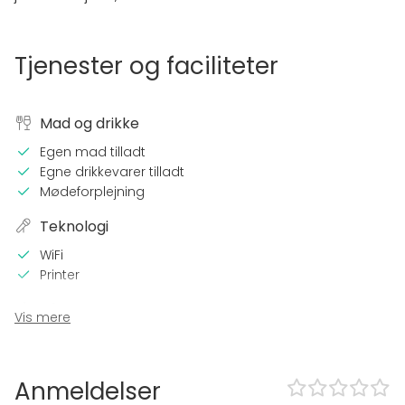
Tjenester og faciliteter
Mad og drikke
Egen mad tilladt
Egne drikkevarer tilladt
Mødeforplejning
Teknologi
WiFi
Printer
På stedet
Vis mere
Egen musik
Udendørsområde
Parkering
Anmeldelser