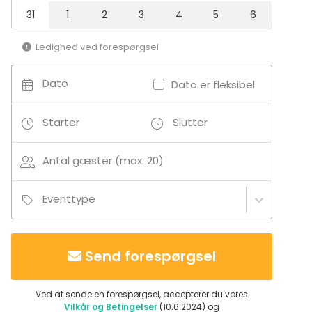
Aktiviteter
31
1
2
3
4
5
6
Udendørsaktiviteter
Ledighed ved forespørgsel
Yderligere information angående aktiviteter
Dato
Dato er fleksibel
naturskønt område, ideel til lange gåture.
Starter
Slutter
Antal gæster (max. 20)
Eventtype
Send forespørgsel
Ved at sende en forespørgsel, accepterer du vores
Vilkår og Betingelser
(10.6.2024) og