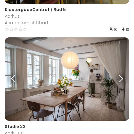
KlostergadeCentret / Rød 5
Aarhus
Anmod om et tilbud
10
10
Studie 22
Aarhus C