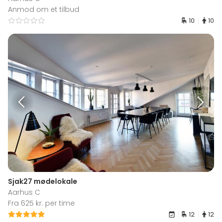
Anmod om et tilbud
10
10
Sjak27 mødelokale
Aarhus C
Fra 625 kr. per time
12
12