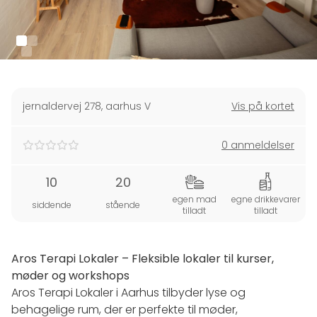
jernaldervej 278
,
aarhus V
Vis på kortet
0 anmeldelser
10
20
egen mad
egne drikkevarer
siddende
stående
tilladt
tilladt
Aros Terapi Lokaler – Fleksible lokaler til kurser,
møder og workshops
Aros Terapi Lokaler i Aarhus tilbyder lyse og
behagelige rum, der er perfekte til møder,