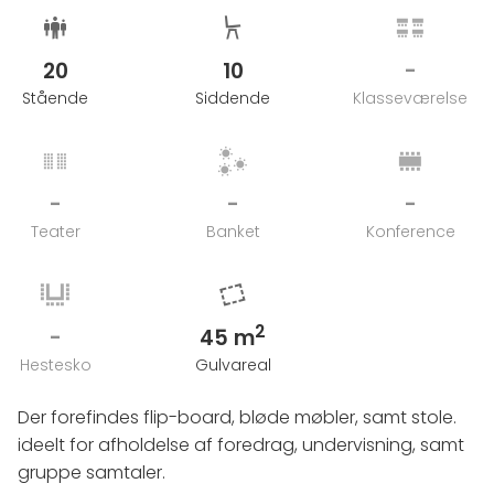
20
10
-
Stående
Siddende
Klasseværelse
-
-
-
Teater
Banket
Konference
2
-
45 m
Hestesko
Gulvareal
Der forefindes flip-board, bløde møbler, samt stole.
ideelt for afholdelse af foredrag, undervisning, samt
gruppe samtaler.