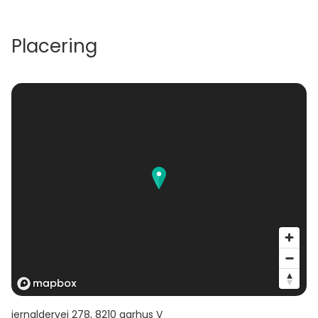
Placering
jernaldervej 278
,
8210
aarhus V