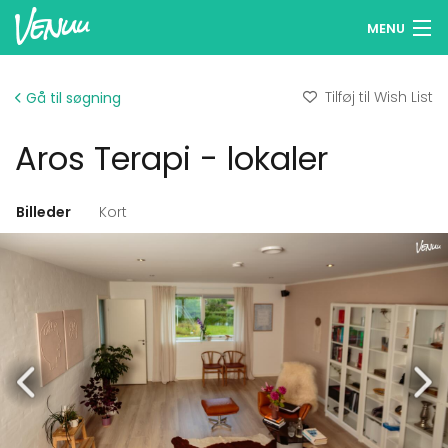
MENU
Søg lokaler
Tilføj til Wish List
Gå til søgning
Wish Lists
Aros Terapi - lokaler
Log ind
Dansk
Billeder
Kort
Tilføj dit lokale