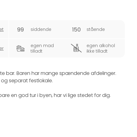
99
150
et
siddende
stående
egen mad
egen alkohol
er
tilladt
ikke tilladt
te bar. Baren har mange spændende afdelinger.
og separat festlokale.
re en god tur i byen, har vi lige stedet for dig.
ndt for sin livlige atmosfære, og fremragende
ger, der passer til netop dine ønsker og behov. Fra
nderholdning – vi sørger for, at din fest bliver