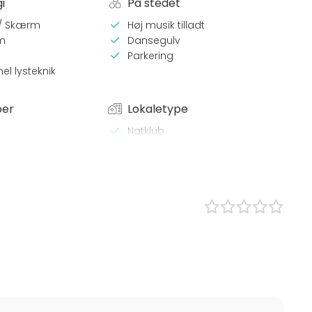
i
På stedet
 / Skærm
Høj musik tilladt
m
Dansegulv
Parkering
el lysteknik
per
Lokaletype
Natklub
Bar
 Middag
e / Kursus
stilling
st
angement
/ Konfirmation