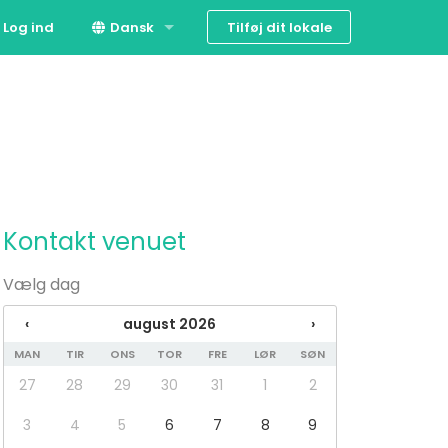
Tilføj dit lokale
Log ind
Dansk
English
Kontakt venuet
Vælg dag
‹
august 2026
›
MAN
TIR
ONS
TOR
FRE
LØR
SØN
27
28
29
30
31
1
2
3
4
5
6
7
8
9