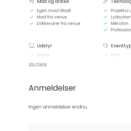
Mad og drikke
Teknolog
Egen mad tilladt
Projektor
Mad fra venue
Lydsyste
Drikkevarer fra venue
Mikrofon
Profession
Udstyr
Eventty
Scene
Fest
Diskokugle :)
Bryllup
Vis mere
Spil (brætspil, bordtennis etc.)
Frokost /
Service (tallerkener, bestik,
Møde
glas)
Konferenc
Anmeldelser
Messe / Ud
Julefroko
Firmaarr
Ingen anmeldelser endnu.
Firmafest
Barnedåb 