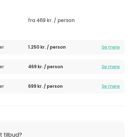
sten – inklusive opvasken! Alle henvendelser er
med at planlægge den perfekte fest.
fra 469 kr. / person
er
1.250 kr. / person
Se mere
er
469 kr. / person
Se mere
er
699 kr. / person
Se mere
t tilbud?