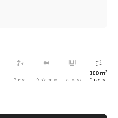
2
-
-
-
300 m
r
Banket
Konference
Hestesko
Gulvareal