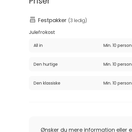
Priser
Send os en forespørgsel, og vi tager os af re
velkomne, og vi glæder os til at hjælpe dig 
Festpakker
(
3 ledig
)
Julefrokost
All in
Min. 10 person
Den hurtige
Min. 10 person
Den klassiske
Min. 10 person
Ønsker du mere information eller e