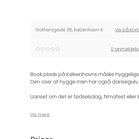
Gothersgade 35
,
København K
Vis på kort
0 anmeldels
Book plads på Københavns måske hyggeligs
Den oser af hygge men har også dansegulv, 
Uanset om det er fødselsdag, firmafest eller ba
Bar Celona er møg hyggelig og er allerede ke
Vis mere
service. Vi tilbyder skræddersyede festløsnin
temaer og dekorationer til specialmenuer og u
noget helt særligt.