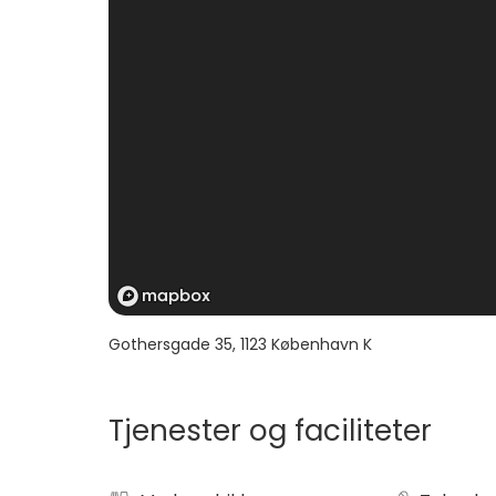
Gothersgade 35
,
1123
København K
Tjenester og faciliteter