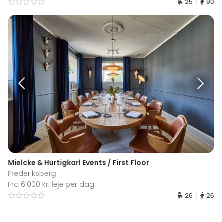
25
90
Mielcke & Hurtigkarl Events / First Floor
Frederiksberg
Fra 6.000 kr. leje per dag
26
26