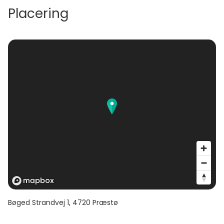
Placering
Bøged Strandvej 1
,
4720
Præstø