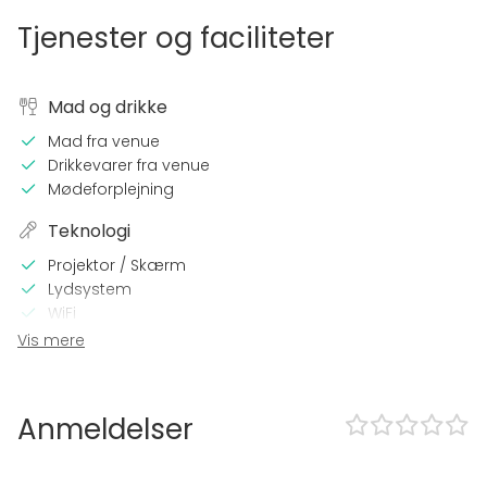
Tjenester og faciliteter
Mad og drikke
Mad fra venue
Drikkevarer fra venue
Mødeforplejning
Teknologi
Projektor / Skærm
Lydsystem
WiFi
Mulighed for videokonference
Vis mere
På stedet
Hele stedet privat
Anmeldelser
Udendørsområde
Parkering