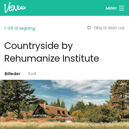
MENU
Søg lokaler
Tilføj til Wish List
Gå til søgning
Wish Lists
Countryside by
Log ind
Rehumanize Institute
Dansk
Billeder
Kort
Tilføj dit lokale