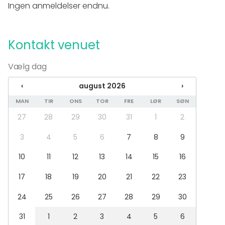
Ingen anmeldelser endnu.
Eventtyper
Fest
Bryllup
Kontakt venuet
Frokost / Middag
Møde
Vælg dag
Konference / Kursus
Messe / Udstilling
‹
august 2026
›
Julefrokost
Firmaarrangement
MAN
TIR
ONS
TOR
FRE
LØR
SØN
Firmafest
27
28
29
30
31
1
2
Barnedåb / Konfirmation
3
4
5
6
7
8
9
Lokaletype
10
11
12
13
14
15
16
Møderum
Herregård / Slot
17
18
19
20
21
22
23
Have
Konferencecenter
24
25
26
27
28
29
30
31
1
2
3
4
5
6