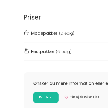
Den betagende udsigt over Øresund og hotelle
særligt. Takket være dets fleksible indretnin
uanset arrangementets karakter eller størrels
Priser
🛠
Faciliteter og udstyr:
Hybrid mødeudstyr
Mødepakker
(
2 ledig
)
Projektor og lærred
Lydanlæg og mikrofon
Fladskærme
Festpakker
(
6 ledig
)
Flipover, whiteboard og WiFi
🎉
Efter festen?
Hotellet tilbyder overnatnin
at tænke på hjemtransport.
Ønsker du mere information eller e
🍽️
Gastronomi i topklasse:
Køkkenet serverer
– inspireret af det danske, europæiske og as
social dining eller tallerkenanretning.
Tilføj til Wish List
Kontakt