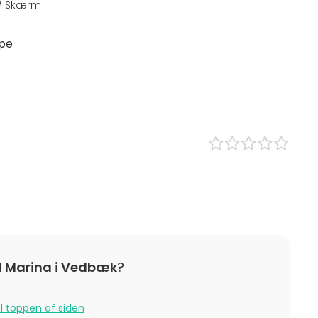
 / Skærm
ype
ionelt lokale
m
okale
et
cecenter
el Marina i Vedbæk
?
il toppen af siden