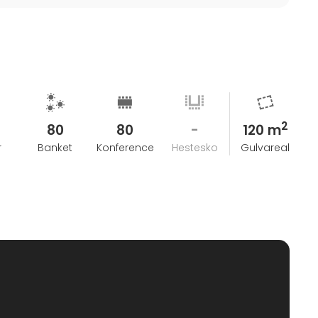
2
80
80
-
120 m
r
Banket
Konference
Hestesko
Gulvareal