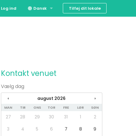
Tilføj dit lokale
Log ind
Dansk
English
Kontakt venuet
Vælg dag
‹
august 2026
›
MAN
TIR
ONS
TOR
FRE
LØR
SØN
27
28
29
30
31
1
2
3
4
5
6
7
8
9