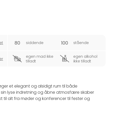
80
100
et
siddende
stående
egen mad ikke
egen alkohol
er
tilladt
ikke tilladt
søger et elegant og alsidigt rum til både
 sin lyse indretning og åbne atmosfære skaber
 til alt fra møder og konferencer til fester og