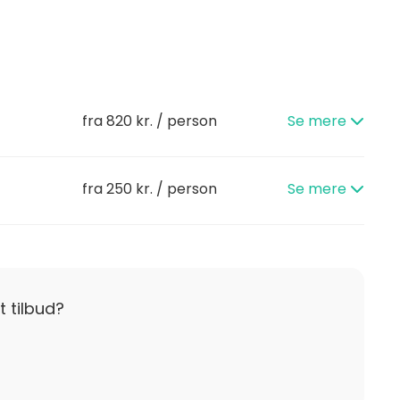
ts maritime omgivelser tilfører lokalet noget helt
g kan Lokale 2 nemt tilpasses dine behov og ønsker –
e.
fra 820 kr. / person
Se mere
fra 250 kr. / person
Se mere
g, så dine gæster kan blive og nyde det hele – uden
t tilbud?
 smagfulde retter med udgangspunkt i lokale råvarer
iatiske køkken. Maden kan serveres som buffet,