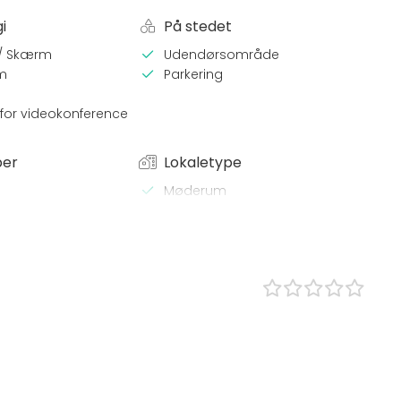
i
På stedet
 / Skærm
Udendørsområde
m
Parkering
for videokonference
per
Lokaletype
Møderum
Terrasse
 Middag
Konferencecenter
Tagterrasse
e / Kursus
stilling
st
angement
/ Konfirmation