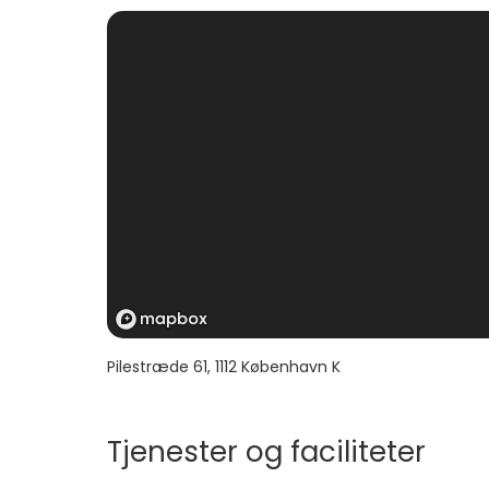
Pilestræde 61
,
1112
København K
Tjenester og faciliteter