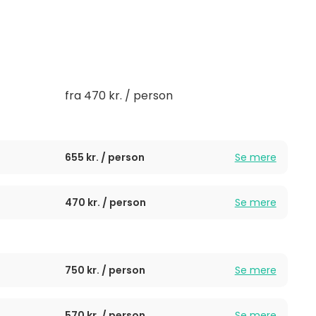
 eller teambuilding med vores forskellige
 fra start til slut.
huse op til 34 siddende gæster i konferencerækker.
opstillinger, der passer til netop jeres arrangement.
fra 470 kr. / person
655 kr. / person
Se mere
470 kr. / person
Se mere
750 kr. / person
Se mere
570 kr. / person
Se mere