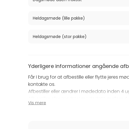
Heldagsmøde (lille pakke)
Heldagsmøde (stor pakke)
Yderligere informationer angående afbes
Får I brug for at afbestille eller flytte jeres 
kontakte os.
Afbestiller eller ændrer I mødedato inden 4 ug
Afbestiller eller ændrer I mødedato mellem 4 o
Vis mere
50% af ordrebekræftelsens værdi.
Afbestiller eller ændrer I mødedato senere end
af ordrebekræftelsens værdi.
I kan frit afbestille op til 10%, i forhold til det