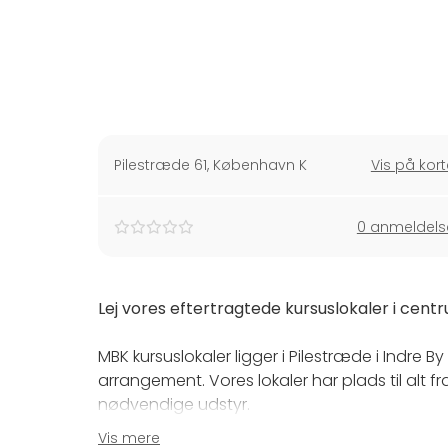
Pilestræde 61
,
København K
Vis på kort
0 anmeldels
Lej vores eftertragtede kursuslokaler i centr
MBK kursuslokaler ligger i Pilestræde i Indre 
arrangement. Vores lokaler har plads til alt f
nødvendige udstyr.
Vis mere