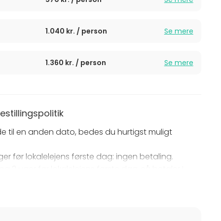
1.040 kr. / person
Se mere
1.360 kr. / person
Se mere
tillingspolitik
møde til en anden dato, bedes du hurtigst muligt
er før lokalelejens første dag: ingen betaling.
g 2 uger før lokalelejens første dag, så betaler I
 2 uger før lokalelejens første dag, så betaler I 100%
 oprindelige deltagerantal, frem til 48 timer før