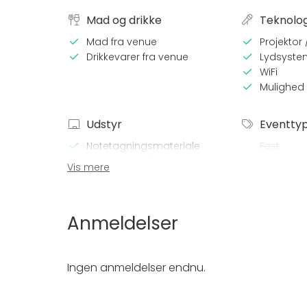
Mad og drikke
Teknolog
Mad fra venue
Projektor
Drikkevarer fra venue
Lydsyste
WiFi
Mulighed 
Udstyr
Eventty
Notetagningsmateriale
Fest
Whiteboard / Flip chart
Bryllup
Vis mere
Frokost /
Møde
Konferenc
Anmeldelser
Messe / Ud
Julefroko
Firmaarr
Ingen anmeldelser endnu.
Firmafest
Barnedåb 