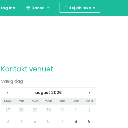
Tilføj dit lokale
Log ind
Dansk
English
Kontakt venuet
Vælg dag
‹
august 2026
›
MAN
TIR
ONS
TOR
FRE
LØR
SØN
27
28
29
30
31
1
2
3
4
5
6
7
8
9