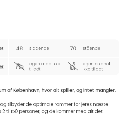
48
70
et
siddende
stående
egen mad ikke
egen alkohol
er
tilladt
ikke tilladt
um af København, hvor alt spiller, og intet mangler.
By og tilbyder de optimale rammer for jeres næste
ra 2 til 150 personer, og de kommer med alt det