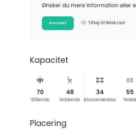
Ønsker du mere information eller e
lokalelejens start.
Afbestilling skal ske skriftligt til
mail@MBK.dk
Vi tilbyder afbestillingsforsikring
Tilføj til Wish List
Kontakt
Kapacitet
70
48
34
55
Stående
Siddende
Klasseværelse
Teate
Placering