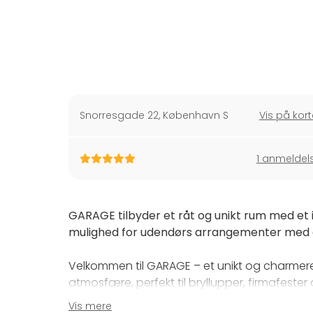
Snorresgade 22
,
København S
Vis på kort
1 anmeldel
GARAGE tilbyder et råt og unikt rum med et 
mulighed for udendørs arrangementer med 
Velkommen til GARAGE – et unikt og charmer
atmosfære, perfekt til bryllupper, firmafeste
reception eller en intim siddende middag, k
Vis mere