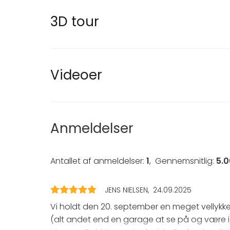
3-retters middag inkl. vin, vand, øl
Scene
Fest
Kaffe, te
3D tour
Service (tallerkener, bestik,
Bryllup
Drinksbar
glas)
Frokost /
Møde
Fri brug af husets AV udstyr
Konferenc
Service-personale
Messe / Ud
Venue, 1 sal
Videoer
Julefroko
Priser fra 1.795,- kr. pr. person inkl. moms ved
Firmaarr
Firmafest
Yderligere informationer angående afbes
Barnedåb 
Anmeldelser
Spørg om vores afbestillingspolitik
Antallet af anmeldelser:
1
,
Gennemsnitlig:
5.0
JENS NIELSEN
24.09.2025
Vi holdt den 20. september en meget vellykke
(alt andet end en garage at se på og være i)