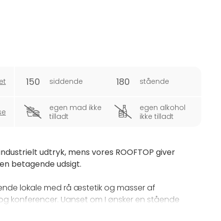
150
180
et
siddende
stående
egen mad ikke
egen alkohol
se
tilladt
ikke tilladt
industrielt udtryk, mens vores ROOFTOP giver
en betagende udsigt.
ende lokale med rå æstetik og masser af
r og konferencer. Uanset om I ønsker en stående
an GARAGE tilpasses jeres behov og skabe de