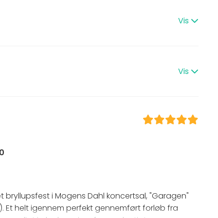
Festsal
Multifunktionelt lokale
Vis
 Middag
Møderum
Auditorium
e / Kursus
Selskabslokale
stilling
Tagterrasse
Vis
st
 min. 80 gæster
angement
tillingspolitik
/ Konfirmation
0
t bryllupsfest i Mogens Dahl koncertsal, "Garagen"
. Et helt igennem perfekt gennemført forløb fra