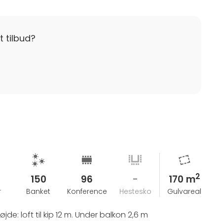
t tilbud?
n. 80 gæster
2
150
96
-
170 m
n. 80 gæster
r
Banket
Konference
Hestesko
Gulvareal
de: loft til kip 12 m. Under balkon 2,6 m