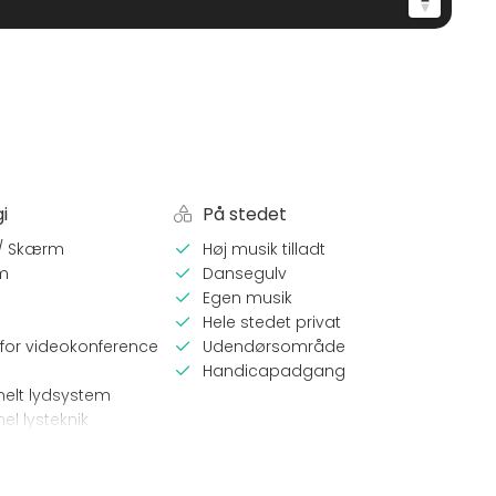
min. 80 gæster
 akustikdæmpning
, aflange 8 pers borde, stole, scene
ver
itationer mv.
i
På stedet
 / Skærm
Høj musik tilladt
m
Dansegulv
Egen musik
d min. 80 gæster
Hele stedet privat
for videokonference
Udendørsområde
 min. 80 gæster
Handicapadgang
nelt lydsystem
el lysteknik
per
Lokaletype