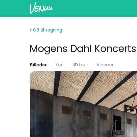
Gå til søgning
Mogens Dahl Koncert
Billeder
Kort
3D tour
Videoer