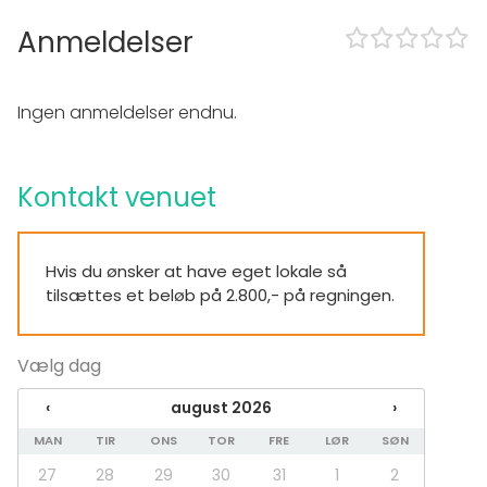
På stedet
Anmeldelser
Udendørsområde
Handicapadgang
Ingen anmeldelser endnu.
Udstyr
Whiteboard / Flip chart
Kontakt venuet
Eventtyper
Fest
Bryllup
Hvis du ønsker at have eget lokale så
Frokost / Middag
tilsættes et beløb på 2.800,- på regningen.
Møde
Konference / Kursus
Messe / Udstilling
Vælg dag
Julefrokost
Firmaarrangement
‹
august 2026
›
Firmafest
Barnedåb / Konfirmation
MAN
TIR
ONS
TOR
FRE
LØR
SØN
27
28
29
30
31
1
2
Lokaletype