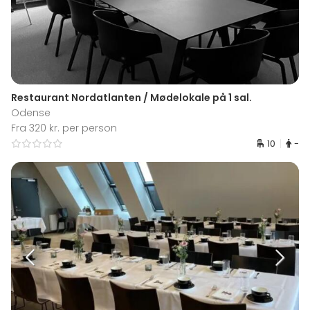
Restaurant Nordatlanten / Mødelokale på 1 sal.
Odense
Fra 320 kr. per person
10
-