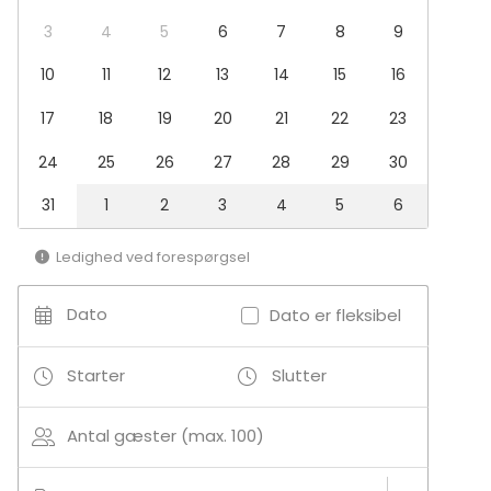
Møderum
3
4
5
6
7
8
9
Restaurant
10
11
12
13
14
15
16
Private dining room
Selskabslokale
17
18
19
20
21
22
23
Ved vandet
24
25
26
27
28
29
30
31
1
2
3
4
5
6
Ledighed ved forespørgsel
Dato
Dato er fleksibel
Starter
Slutter
Antal gæster (max. 100)