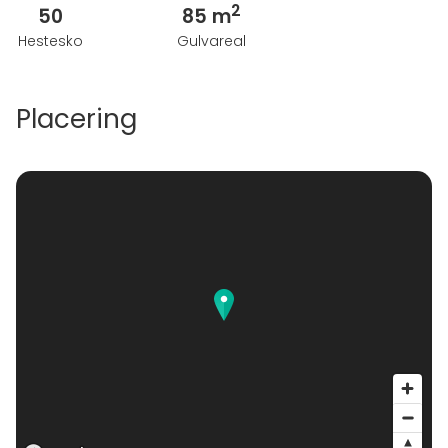
2
50
85 m
Hestesko
Gulvareal
Placering