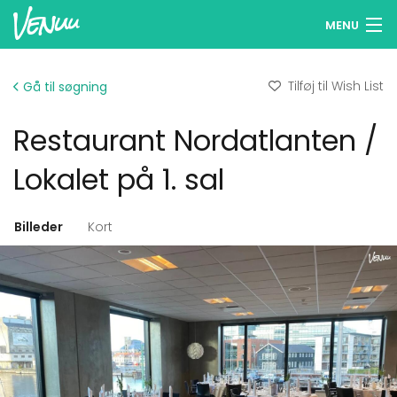
MENU
Søg lokaler
Tilføj til Wish List
Gå til søgning
Wish Lists
Restaurant Nordatlanten /
Log ind
Lokalet på 1. sal
Dansk
Billeder
Kort
Tilføj dit lokale