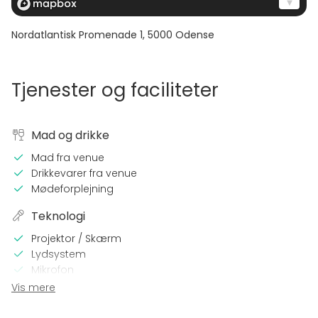
Nordatlantisk Promenade 1
,
5000
Odense
Tjenester og faciliteter
Mad og drikke
Mad fra venue
Drikkevarer fra venue
Mødeforplejning
Teknologi
Projektor / Skærm
Lydsystem
Mikrofon
WiFi
Vis mere
Mulighed for videokonference