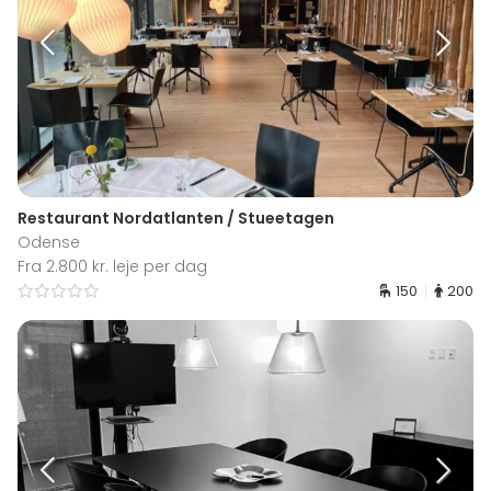
Restaurant Nordatlanten / Stueetagen
Odense
Fra 2.800 kr. leje per dag
150
200