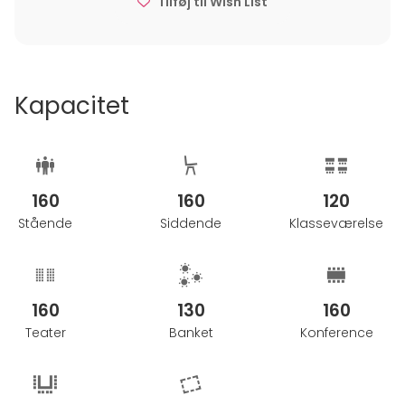
Tilføj til Wish List
Kapacitet
160
160
120
Stående
Siddende
Klasseværelse
160
130
160
Teater
Banket
Konference