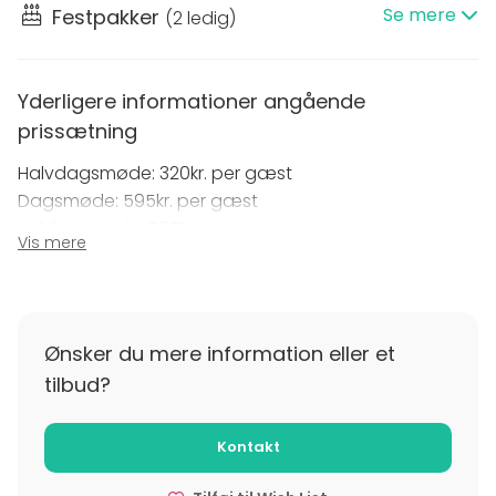
Se mere
Festpakker
(
2 ledig
)
Richmond Room har plads til 160 personer og egner
sig glimrende til større arrangementer.
Yderligere informationer angående
prissætning
Send en forespørgsel, og så finder vi frem til en
løsning, der passer jer.
Halvdagsmøde: 320kr. per gæst
Dagsmøde: 595kr. per gæst
Heldagsmøde: 795kr. per gæst
Vis mere
Ønsker du mere information eller et
tilbud?
Kontakt