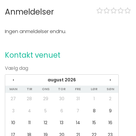
Udstyr
Anmeldelser
Whiteboard / Flip chart
Notetagningsmateriale
Ingen anmeldelser endnu.
Eventtyper
Fest
Bryllup
Kontakt venuet
Frokost / Middag
Møde
Vælg dag
Konference / Kursus
Messe / Udstilling
‹
august 2026
›
Julefrokost
MAN
TIR
ONS
TOR
FRE
LØR
SØN
Firmaarrangement
Firmafest
27
28
29
30
31
1
2
Barnedåb / Konfirmation
3
4
5
6
7
8
9
Lokaletype
10
11
12
13
14
15
16
Møderum
Hotel
17
18
19
20
21
22
23