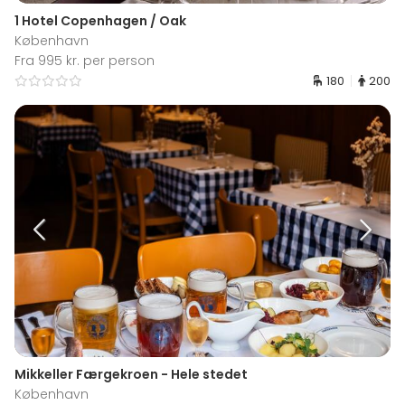
1 Hotel Copenhagen / Oak
København
Fra 995 kr. per person
180
200
Mikkeller Færgekroen - Hele stedet
København