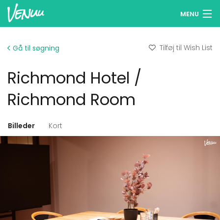
MENU
Søg lokaler
Tilføj til Wish List
Gå til søgning
Wish Lists
Richmond Hotel /
Log ind
Richmond Room
Dansk
Billeder
Kort
Tilføj dit lokale