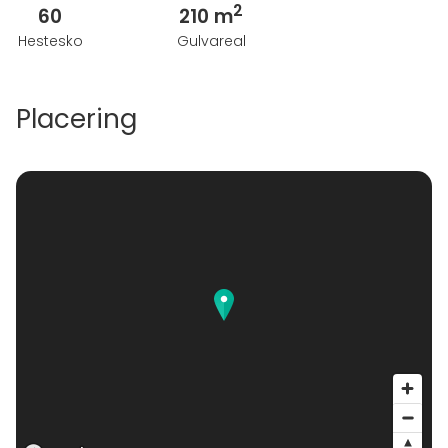
2
60
210 m
Hestesko
Gulvareal
Placering