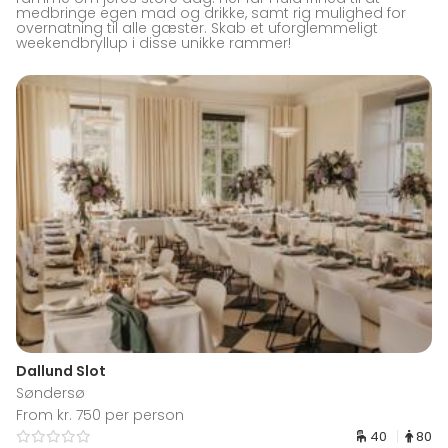
medbringe egen mad og drikke, samt rig mulighed for
overnatning til alle gæster. Skab et uforglemmeligt
weekendbryllup i disse unikke rammer!
Dallund Slot
Søndersø
From kr. 750 per person
40
80