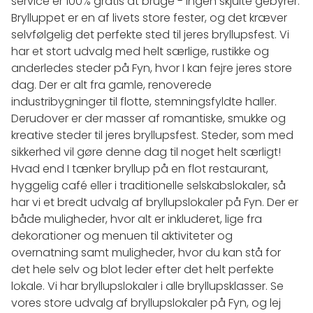
service er 100% gratis at bruge - ingen skjulte gebyrer.
Brylluppet er en af livets store fester, og det kræver
selvfølgelig det perfekte sted til jeres bryllupsfest. Vi
har et stort udvalg med helt særlige, rustikke og
anderledes steder på Fyn, hvor I kan fejre jeres store
dag. Der er alt fra gamle, renoverede
industribygninger til flotte, stemningsfyldte haller.
Derudover er der masser af romantiske, smukke og
kreative steder til jeres bryllupsfest. Steder, som med
sikkerhed vil gøre denne dag til noget helt særligt!
Hvad end I tænker bryllup på en flot restaurant,
hyggelig café eller i traditionelle selskabslokaler, så
har vi et bredt udvalg af bryllupslokaler på Fyn. Der er
både muligheder, hvor alt er inkluderet, lige fra
dekorationer og menuen til aktiviteter og
overnatning samt muligheder, hvor du kan stå for
det hele selv og blot leder efter det helt perfekte
lokale. Vi har bryllupslokaler i alle bryllupsklasser. Se
vores store udvalg af bryllupslokaler på Fyn, og lej