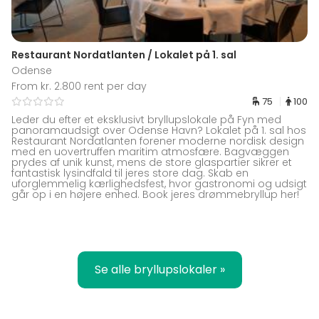
Restaurant Nordatlanten / Lokalet på 1. sal
Odense
From kr. 2.800 rent per day
75
100
Leder du efter et eksklusivt bryllupslokale på Fyn med
panoramaudsigt over Odense Havn? Lokalet på 1. sal hos
Restaurant Nordatlanten forener moderne nordisk design
med en uovertruffen maritim atmosfære. Bagvæggen
prydes af unik kunst, mens de store glaspartier sikrer et
fantastisk lysindfald til jeres store dag. Skab en
uforglemmelig kærlighedsfest, hvor gastronomi og udsigt
går op i en højere enhed. Book jeres drømmebryllup her!
Se alle bryllupslokaler »