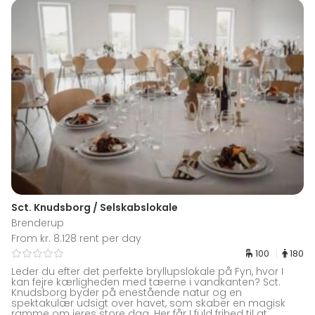
Sct. Knudsborg / Selskabslokale
Brenderup
From kr. 8.128 rent per day
100
180
Leder du efter det perfekte bryllupslokale på Fyn, hvor I
kan fejre kærligheden med tæerne i vandkanten? Sct.
Knudsborg byder på enestående natur og en
spektakulær udsigt over havet, som skaber en magisk
ramme om jeres store dag. Her får I fuld frihed til at