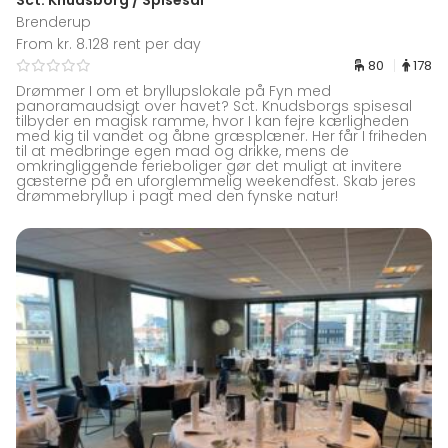
Sct. Knudsborg / Spisesal
Brenderup
From kr. 8.128 rent per day
80
178
Drømmer I om et bryllupslokale på Fyn med
panoramaudsigt over havet? Sct. Knudsborgs spisesal
tilbyder en magisk ramme, hvor I kan fejre kærligheden
med kig til vandet og åbne græsplæner. Her får I friheden
til at medbringe egen mad og drikke, mens de
omkringliggende ferieboliger gør det muligt at invitere
gæsterne på en uforglemmelig weekendfest. Skab jeres
drømmebryllup i pagt med den fynske natur!