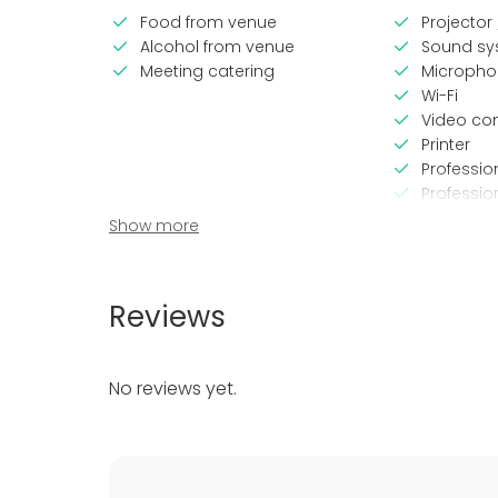
Food from venue
Projector
Alcohol from venue
Sound sy
Meeting catering
Micropho
Wi-Fi
Video co
Printer
Professi
Professio
Show more
Equipment
Event ty
Kitchen for customer
Party
Reviews
Stage
Wedding
Piano
Dinner / 
Towels
Meeting
No reviews yet.
Note-taking material
Conferen
Whiteboard / Flip chart
Fair / Exhi
Dinnerware
Christmas
Business 
Company