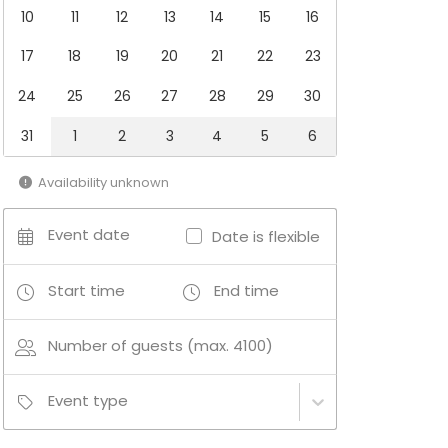
10
11
12
13
14
15
16
17
18
19
20
21
22
23
24
25
26
27
28
29
30
31
1
2
3
4
5
6
Availability unknown
Event date
Date is flexible
Start time
End time
Number of guests (max. 4100)
Event type