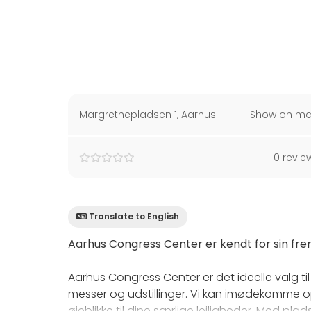
Margrethepladsen 1
,
Aarhus
Show on m
0 revie
Translate to English
Aarhus Congress Center er kendt for sin frem
Aarhus Congress Center er det ideelle valg ti
messer og udstillinger. Vi kan imødekomme 
øjeblikke til dine særlige lejligheder. Med pla