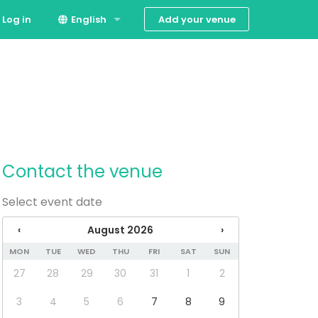
Add your venue
Log in
English
Dansk
Contact the venue
Select event date
‹
August 2026
›
MON
TUE
WED
THU
FRI
SAT
SUN
27
28
29
30
31
1
2
3
4
5
6
7
8
9