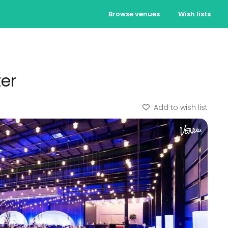
Browse venues
Wish lists
er
Add to wish list