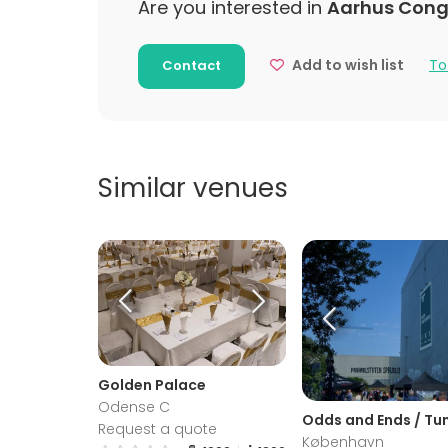
Are you interested in
Aarhus Cong
Family Ce
Add to wish list
To
Contact
Similar venues
Golden Palace
Odense C
Odds and Ends / Tu
Request a quote
København