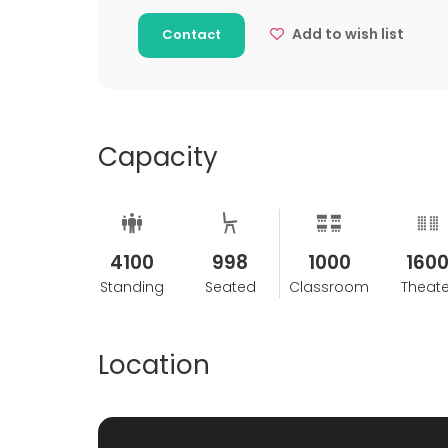
ser frem til at hjælpe dig med at skabe ufor
Add to wish list
Contact
Capacity
4100
998
1000
160
Standing
Seated
Classroom
Theate
Location