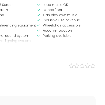
 / Screen
Loud music OK
stem
Dance floor
ne
Can play own music
Exclusive use of venue
nferencing equipment
Wheelchair accessible
Accommodation
onal sound system
Parking available
nal lighting system
pes
Venue type
Banquet hall
Multi-purpose event space
Lunch
Meeting room
Hotel
ce / Seminar
Auditorium
bition
Hall
 Party
Party room
/ Corporate Event
Conference center
 Party