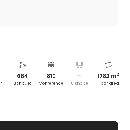
glemmelige øjeblikke på Aarhus Congress Center.
2
0
684
810
-
1782 m
r
Banquet
Conference
U shape
Floor area