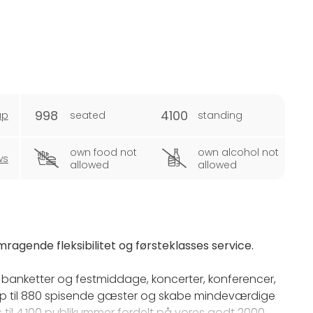
998
4100
ap
seated
standing
own food not
own alcohol not
ws
allowed
allowed
ragende fleksibilitet og førsteklasses service.
l banketter og festmiddage, koncerter, konferencer,
op til 880 spisende gæster og skabe mindeværdige
ds til 4.100 publikummer fordelt på vores godt 2000