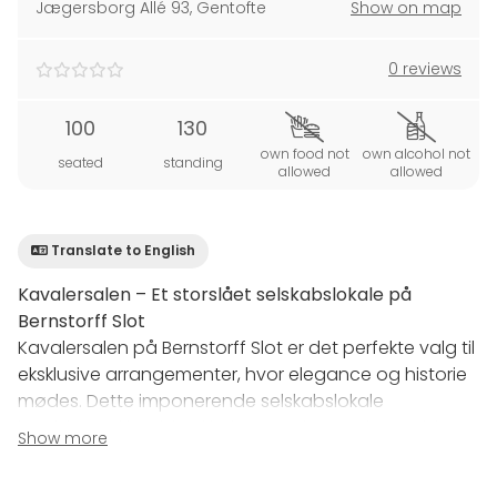
Jægersborg Allé 93
,
Gentofte
Show on map
0 reviews
100
130
own food not
own alcohol not
seated
standing
allowed
allowed
Translate to English
Kavalersalen – Et storslået selskabslokale på
Bernstorff Slot
Kavalersalen på Bernstorff Slot er det perfekte valg til
eksklusive arrangementer, hvor elegance og historie
mødes. Dette imponerende selskabslokale
kombinerer klassisk arkitektur med en majestætisk
Show more
atmosfære og er ideelt til bryllupper, gallamiddage,
firmafester og andre særlige begivenheder.