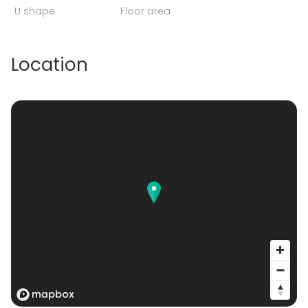
U shape
Floor area
Location