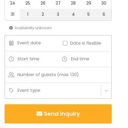
24
25
26
27
28
29
30
Fair / Exhibition
Christmas Party
31
1
2
3
4
5
6
Business / Corporate Event
Company Party
Availability unknown
Family Celebration
Venue type
Event date
Date is flexible
Villa / Mansion
Party room
Start time
End time
Garden / Patio
Terrace
Number of guests (max. 130)
Activities
Event type
Outdoor activities
Send inquiry