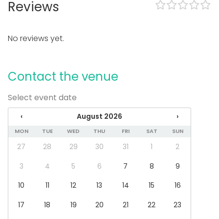
Reviews
Loud music OK
Dance floor
Can play own music
No reviews yet.
Outdoor area
Accommodation
Parking available
Contact the venue
Equipment
Select event date
Towels
Note-taking material
‹
August 2026
›
Whiteboard / Flip chart
Games
MON
TUE
WED
THU
FRI
SAT
SUN
Dinnerware
27
28
29
30
31
1
2
Event types
3
4
5
6
7
8
9
Party
10
11
12
13
14
15
16
Wedding
Dinner / Lunch
17
18
19
20
21
22
23
Meeting
Conference / Seminar