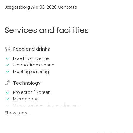
Jægersborg Allé 93
,
2820
Gentofte
Services and facilities
Food and drinks
Food from venue
Alcohol from venue
Meeting catering
Technology
Projector / Screen
Microphone
Video conferencing equipment
Professional sound system
Show more
Professional lighting system
In the venue