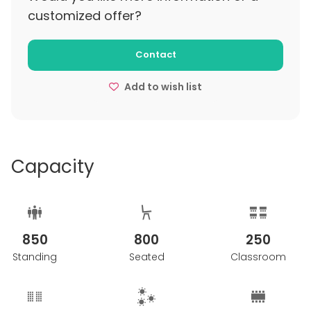
og den historiske tyngde til at skabe en
customized offer?
uforglemmelig totaloplevelse, hvor fortidens lagerhal
bliver fremtidens samlingspunkt.
Contact
Add to wish list
Capacity
850
800
250
Standing
Seated
Classroom