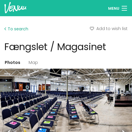
MENU
Browse venues
Add to wish list
To search
Wish lists
Fængslet / Magasinet
Log in
English
Photos
Map
Add your venue