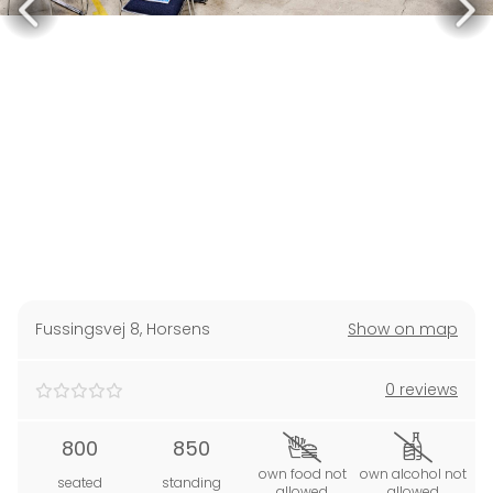
Fussingsvej 8
,
Horsens
Show on map
0 reviews
800
850
own food not
own alcohol not
seated
standing
allowed
allowed