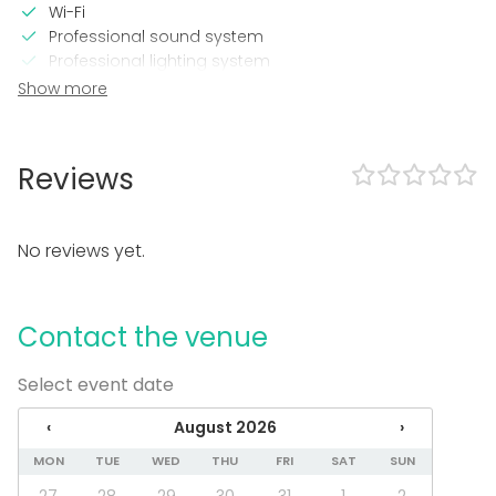
Wi-Fi
Professional sound system
Professional lighting system
Show more
In the venue
Loud music OK
Dance floor
Reviews
Exclusive use of venue
Accommodation
No reviews yet.
Equipment
Stage
Contact the venue
Event types
Party
Select event date
Wedding
Dinner / Lunch
‹
August 2026
›
Meeting
MON
TUE
WED
THU
FRI
SAT
SUN
Conference / Seminar
Fair / Exhibition
27
28
29
30
31
1
2