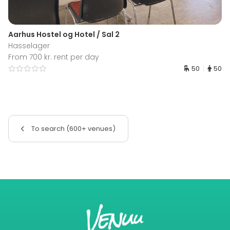
Aarhus Hostel og Hotel / Sal 2
Hasselager
From 700 kr. rent per day
50
50
To search (600+ venues)