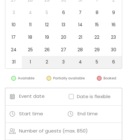
Christmas Party
Business / Corporate Event
3
4
5
6
7
8
9
Company Party
10
11
12
13
14
15
16
Family Celebration
Venue type
17
18
19
20
21
22
23
Multi-purpose event space
24
25
26
27
28
29
30
Auditorium
Party room
31
1
2
3
4
5
6
Cinema / Theatre
Conference center
Available
Partially available
Booked
Event date
Date is flexible
Start time
End time
Number of guests (max. 850)