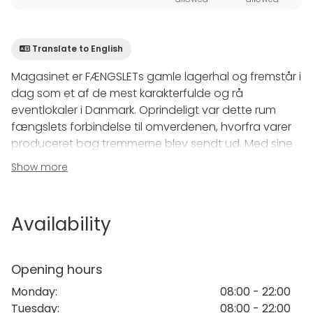
Translate to English
Magasinet er FÆNGSLETs gamle lagerhal og fremstår i
dag som et af de mest karakterfulde og rå
eventlokaler i Danmark. Oprindeligt var dette rum
fængslets forbindelse til omverdenen, hvorfra varer
produceret bag tremmerne blev sendt ud. Med sine
1.300 m2 og et upoleret, industrielt look, tilbyder
Show more
Magasinet et unikt "blank canvas", hvor du som
eventplanlægger har frie hænder til at bygge jeres
arrangement op helt fra bunden. Det er et lokale
Availability
uden faste installationer, hvilket gør det muligt at
skræddersy alt fra messer og udstillinger til store
konferencer og firmafester.
Opening hours
Monday
:
08:00 - 22:00
Historien er stadig stærkt nærværende i Magasinet.
Tuesday
:
08:00 - 22:00
Da lokalet før i tiden havde direkte adgang til