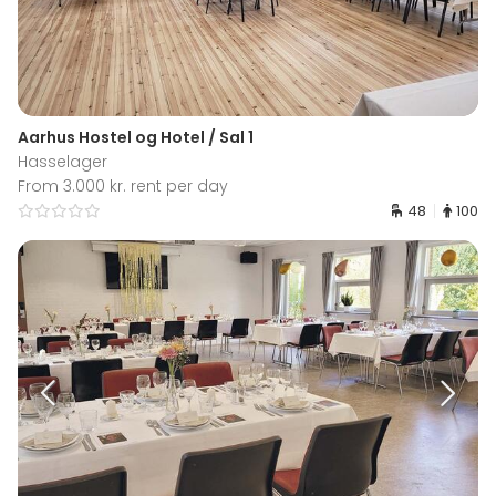
Aarhus Hostel og Hotel / Sal 1
Hasselager
From 3.000 kr. rent per day
48
100