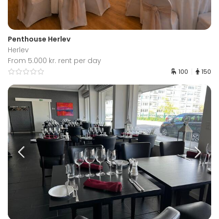
Penthouse Herlev
Herlev
From 5.000 kr. rent per day
100
150