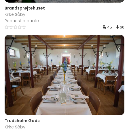
Brandsprøjtehuset
Kirke Såby
Request a quote
45
60
Trudsholm Gods
Kirke Såby