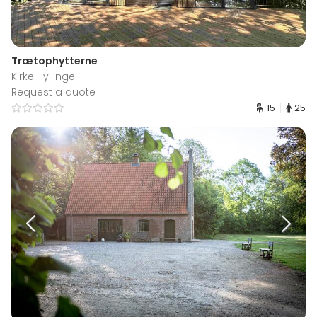
Trætophytterne
Kirke Hyllinge
Request a quote
15
25