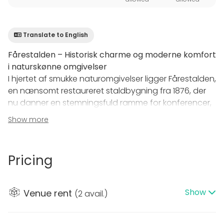
Translate to English
Fårestalden – Historisk charme og moderne komfort
i naturskønne omgivelser
I hjertet af smukke naturomgivelser ligger Fårestalden,
en nænsomt restaureret staldbygning fra 1876, der
nu danner en stemningsfuld ramme for konferencer,
fester og ophold. Med sin unikke kombination af
Show more
originale detaljer og moderne faciliteter er
Fårestalden det ideelle sted til både professionelle
og private arrangementer.
Pricing
Fleksible eventlokaler med autentisk atmosfære
Fårestalden tilbyder tre stemningsfulde lokaler, der
Show
Venue rent
(
2 avail.
)
kan lejes individuelt eller kombineres for at skabe den
perfekte ramme til dit arrangement: