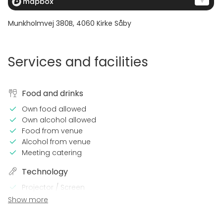
Munkholmvej 380B
,
4060
Kirke Såby
Services and facilities
Food and drinks
Own food allowed
Own alcohol allowed
Food from venue
Alcohol from venue
Meeting catering
Technology
Projector / Screen
Sound system
Show more
Microphone
Wi-Fi