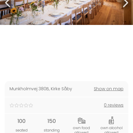
Munkholmvej 380B
,
Kirke Såby
Show on map
0 reviews
100
150
own food
own alcohol
seated
standing
allowed
allowed