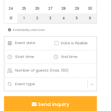
Party
24
25
26
27
28
29
30
Wedding
Dinner / Lunch
31
1
2
3
4
5
6
Meeting
Conference / Seminar
Availability unknown
Fair / Exhibition
Christmas Party
Event date
Date is flexible
Business / Corporate Event
Company Party
Family Celebration
Start time
End time
Venue type
Number of guests (max. 150)
Banquet hall
Multi-purpose event space
Meeting room
Event type
Hotel
Villa / Mansion
Party room
Send inquiry
Terrace
Conference center