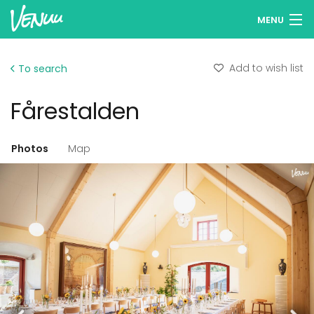
MENU
Browse venues
Add to wish list
To search
Wish lists
Fårestalden
Log in
English
Photos
Map
Add your venue