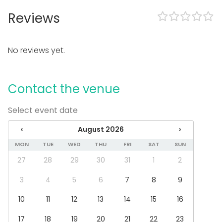
Video conferencing equipment
Reviews
Professional sound system
In the venue
No reviews yet.
Loud music OK
Dance floor
Can play own music
Contact the venue
Exclusive use of venue
Outdoor area
Wheelchair accessible
Select event date
Accommodation
‹
August 2026
›
Parking available
MON
TUE
WED
THU
FRI
SAT
SUN
Equipment
27
28
29
30
31
1
2
Kitchen for customer
Towels
3
4
5
6
7
8
9
Whiteboard / Flip chart
Dinnerware
10
11
12
13
14
15
16
Event types
17
18
19
20
21
22
23