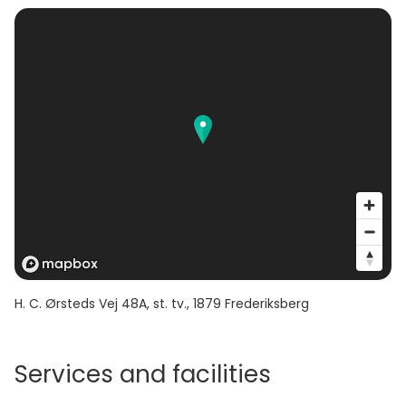
H. C. Ørsteds Vej 48A, st. tv.
,
1879
Frederiksberg
Services and facilities