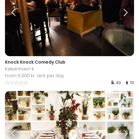
Knock Knock Comedy Club
København K
From 5.000 kr. rent per day
40
70