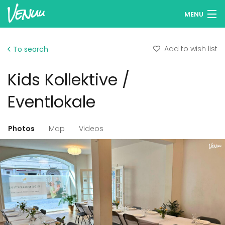
MENU
Browse venues
Add to wish list
To search
Wish lists
Kids Kollektive /
Log in
Eventlokale
English
Photos
Map
Videos
Add your venue