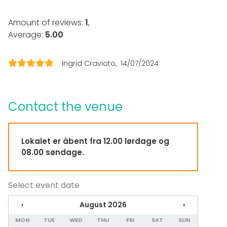
Party
Wedding
Amount of reviews:
1
,
Dinner / Lunch
Average:
5.00
Meeting
Conference / Seminar
Fair / Exhibition
Ingrid Cravioto
14/07/2024
Christmas Party
Business / Corporate Event
Company Party
Family Celebration
Contact the venue
Venue type
Banquet hall
Lokalet er åbent fra 12.00 lørdage og
Multi-purpose event space
08.00 søndage.
Meeting room
Private dining room
Classroom
Select event date
Party room
House
‹
August 2026
›
MON
TUE
WED
THU
FRI
SAT
SUN