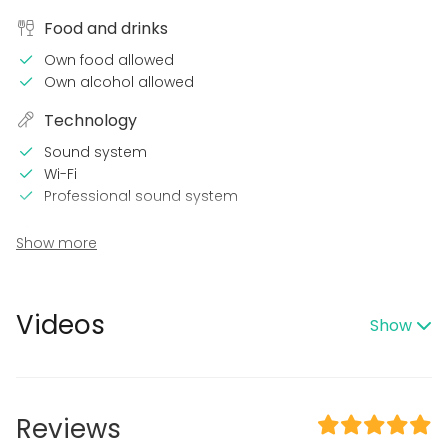
Food and drinks
Own food allowed
Own alcohol allowed
Technology
Sound system
Wi-Fi
Professional sound system
In the venue
Show more
Exclusive use of venue
Parking available
Videos
Show
Equipment
Kitchen for customer
Dinnerware
Event types
Reviews