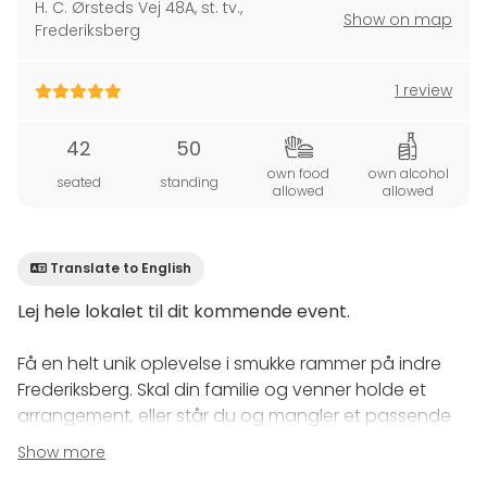
H. C. Ørsteds Vej 48A, st. tv.
,
Show on map
Frederiksberg
1 review
42
50
own food
own alcohol
seated
standing
allowed
allowed
Translate to English
Lej hele lokalet til dit kommende event.
Få en helt unik oplevelse i smukke rammer på indre
Frederiksberg. Skal din familie og venner holde et
arrangement, eller står du og mangler et passende
sted at holde et fødselsdag, barnedåb eller
Show more
konfirmation, så er det muligt at leje hele hele vores