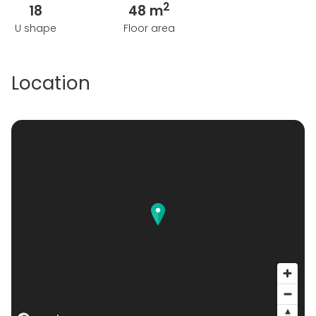
2
18
48 m
U shape
Floor area
Location