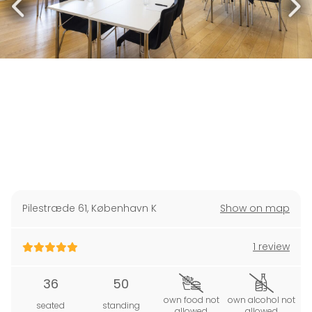
Pilestræde 61
,
København K
Show on map
1 review
36
50
own food not
own alcohol not
seated
standing
allowed
allowed