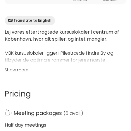
Translate to English
Lej vores eftertragtede kursuslokaler i centrum af
København, hvor alt spiller, og intet mangler.
MBK kursuslokaler ligger i Pilestræde i Indre By og
tilbyder de optimale rammer for jeres næste
arrangement. Vores lokaler har plads til alt fra 2 til 150
Show more
personer, og de kommer med alt det nødvendige
udstyr.
Pricing
Det er muligt at kombinere jeres møde, kursus eller
teambuilding med vores forskellige mødepakker, der
sørger for, at I godt dækket ind fra start til slut.
Meeting packages
(
6 avail.
)
Lej vores flotte, lyse kursuslokaler, der kan huse op til
Half day meetings
16 siddende gæster i konferencerækker. Lokalerne