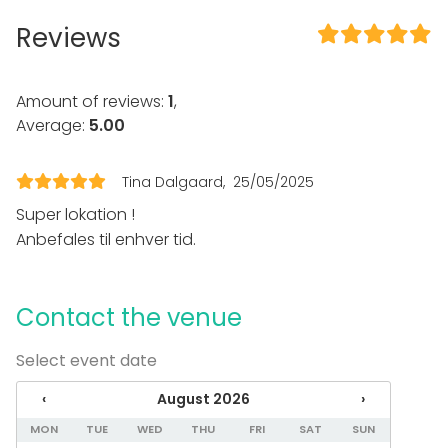
Note-taking material
Reviews
Event types
Party
Wedding
Amount of reviews:
1
,
Dinner / Lunch
Average:
5.00
Meeting
Conference / Seminar
Fair / Exhibition
Tina Dalgaard
25/05/2025
Christmas Party
Super lokation !
Business / Corporate Event
Anbefales til enhver tid.
Company Party
Family Celebration
Venue type
Contact the venue
Meeting room
Select event date
Terrace
Conference center
‹
August 2026
›
Rooftop terrace
MON
TUE
WED
THU
FRI
SAT
SUN
Activities