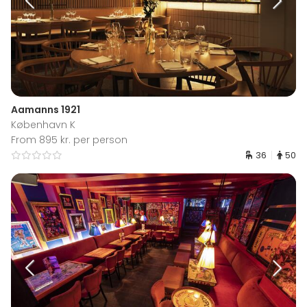
Aamanns 1921
København K
From 895 kr. per person
36
50