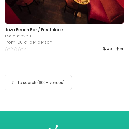
Ibiza Beach Bar / Festlokalet
København K
From 100 kr. per person
40
60
To search (600+ venues)