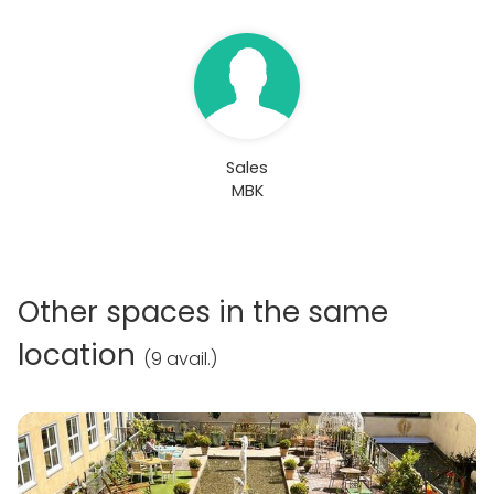
Sales
MBK
Other spaces in the same
location
(
9 avail.
)