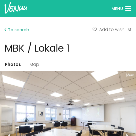
MENU
Browse venues
Add to wish list
To search
Wish lists
MBK / Lokale 1
Log in
English
Photos
Map
Add your venue