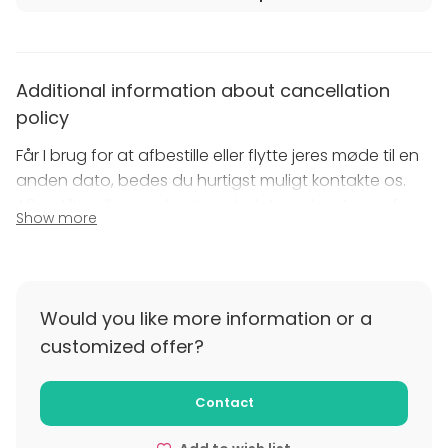
Additional information about cancellation
policy
Får I brug for at afbestille eller flytte jeres møde til en
anden dato, bedes du hurtigst muligt kontakte os.
Afbestiller eller ændrer I mødedato inden 4 uger før
Show more
lokalelejens første dag: ingen betaling.
Afbestiller eller ændrer I mødedato mellem 4 og 2
uger før lokalelejens første dag, så betaler I 50% af
ordrebekræftelsens værdi.
Would you like more information or a
Afbestiller eller ændrer I mødedato senere end 2 uger
customized offer?
før lokalelejens første dag, så betaler I 100% af
ordrebekræftelsens værdi.
Contact
I kan frit afbestille op til 10%, i forhold til det oprindelige
deltagerantal, frem til 48 timer før lokalelejens start.