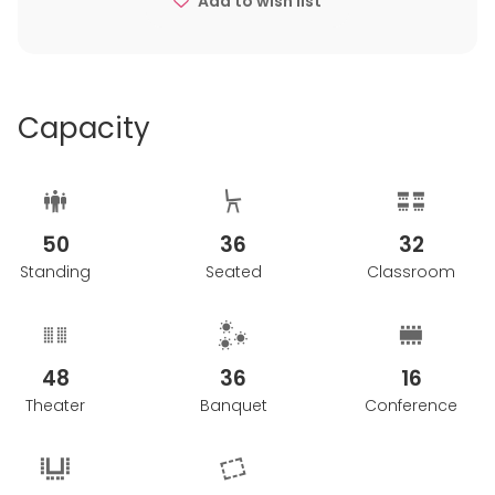
Add to wish list
Afbestilling skal ske skriftligt til
mail@MBK.dk
Vi tilbyder afbestillingsforsikring
Capacity
50
36
32
Standing
Seated
Classroom
48
36
16
Theater
Banquet
Conference