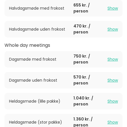
655 kr. /
kan naturligvis arrangeres med bordopstillinger, der
Halvdagsmøde med frokost
Show
person
passer til netop jeres arrangement.
Send en forespørgsel for at høre mere.
470 kr. /
Halvdagsmøde uden frokost
Show
person
Whole day meetings
750 kr. /
Dagsmøde med frokost
Show
person
570 kr. /
Dagsmøde uden frokost
Show
person
1.040 kr. /
Heldagsmøde (lille pakke)
Show
person
1.360 kr. /
Heldagsmøde (stor pakke)
Show
person