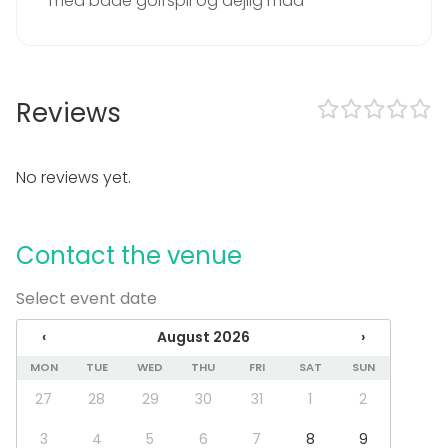
med både golfspil og dejlig mad
Party
Wedding
Dinner / Lunch
Meeting
Reviews
Conference / Seminar
Fair / Exhibition
Christmas Party
No reviews yet.
Business / Corporate Event
Company Party
Family Celebration
Contact the venue
Venue type
Select event date
Multi-purpose event space
Party room
‹
August 2026
›
House
Bar
MON
TUE
WED
THU
FRI
SAT
SUN
27
28
29
30
31
1
2
Activities
Golf
3
4
5
6
7
8
9