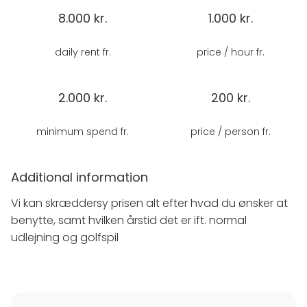
perfekt til dig, der ønsker en uformel og sjov fest, hvor
8.000 kr.
1.000 kr.
gæsterne kan hygge sig både siddende og aktivt.
daily rent fr.
price / hour fr.
Faciliteter
Lokale med plads til
30–50 gæster
Bar
med 6 slags fadøl og 3 signaturdrinks (Gin &
2.000 kr.
200 kr.
Tonic, Dark & Stormy, Gin Mango)
Golfsimulatorer
til fri afbenyttelse (kan også
minimum spend fr.
price / person fr.
bruges til mini-turneringer)
Sonos musikanlæg
– styr selv musikken via egen
Additional information
playliste
Projektor og lærred
– perfekt til billeder, video eller
Vi kan skræddersy prisen alt efter hvad du ønsker at
præsentation
benytte, samt hvilken årstid det er ift. normal
Loungeområde med siddepladser og hyggelig
udlejning og golfspil
stemning
Totalpakke inkl. mad og drikke
Vi tilbyder komplette løsninger med mad, drikke og