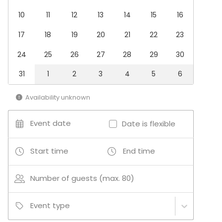
10
11
12
13
14
15
16
Additional information about services and facilities
17
18
19
20
21
22
23
Der er 8 golfsimulatorer og udstyr som kan benyttes.
24
25
26
27
28
29
30
Additional information about activities
31
1
2
3
4
5
6
Vi har 8 indendørs golfsimulatorer, hvor både øvede
og nybegyndere kan have det sjovt med de
Availability unknown
indbyggede spil og konkurrencer
Event date
Date is flexible
Start time
End time
Number of guests (max. 80)
Event type