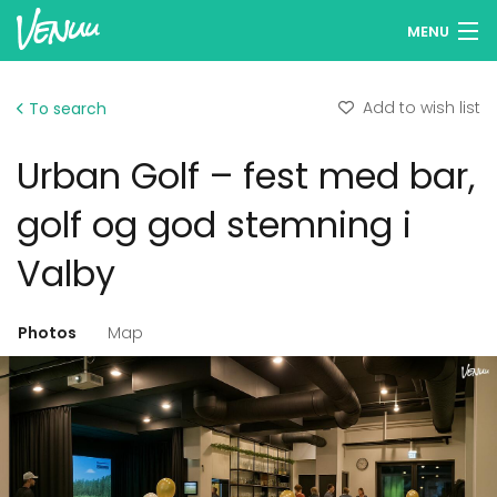
MENU
Browse venues
Add to wish list
To search
Wish lists
Urban Golf – fest med bar,
Log in
golf og god stemning i
English
Valby
Add your venue
Photos
Map