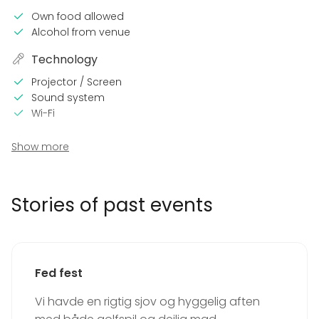
Own food allowed
Alcohol from venue
Technology
Projector / Screen
Sound system
Wi-Fi
In the venue
Show more
Dance floor
Can play own music
Exclusive use of venue
Stories of past events
Wheelchair accessible
Parking available
Equipment
Fed fest
Kitchen for customer
Games
Vi havde en rigtig sjov og hyggelig aften
Event types