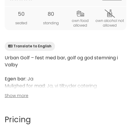
50
80
own food
own alcohol not
seated
standing
allowed
allowed
Translate to English
Urban Golf – fest med bar, golf og god stemning i
Valby
Egen bar:
Ja
Mulighed for mad:
Ja, vi tilbyder catering
Transport:
5 min. fra Valby Station
Show more
Et selskabslokale med et twist
Urban Golf i Valby er ikke som andre festlokaler. Her
Pricing
kombinerer du hyggelige rammer og egen bar med
simulatorgolf og mulighed for både musik og mad –