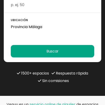
UBICACIÓN
Buscar
1500+ espacios
Respuesta rápida
Sin comisiones
Venuu es un
servicio online de alquiler
de espacios