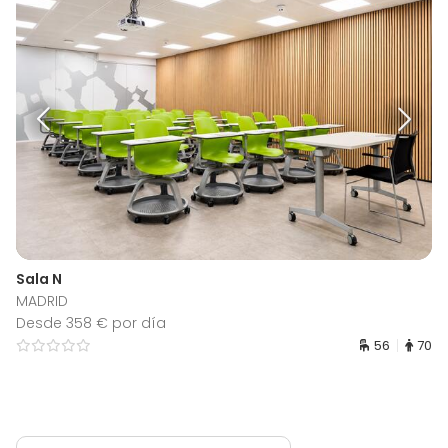
Sala N
MADRID
Desde 358 € por día
56
70