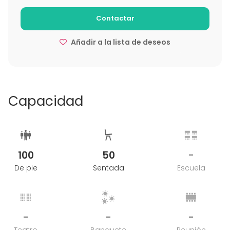
Viernes y sábado mediodía: 2.400€
Contactar
Añadir a la lista de deseos
Viernes, sábado noche: 5.000€ mínimo
Capacidad
100
50
-
De pie
Sentada
Escuela
-
-
-