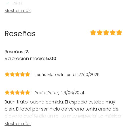
Wi-Fi
Sistema sonido profesional
Mostrar más
Sistema iluminación profesional
Calefacción
Aire acondicionado
Reseñas
Micrófono
En el espacio
Reseñas:
2
,
Posibilidad de bailar
Valoración media:
5.00
Equipamiento
Vajilla
Jesús Moros Infiesta
27/10/2025
Tipo de eventos
Rocío Pérez
26/06/2024
Fiesta
Boda
Buen trato, buena comida. El espacio estaba muy
Cena / Comida
bien. El local por ser inicio de verano tenía arena de
Reunión / Workshop
playa lo cual le dio un rollito muy especial. La música
Conferencia / Formación
también estuvo muy bien. Así que en resumen 5
Mostrar más
Evento corporativo