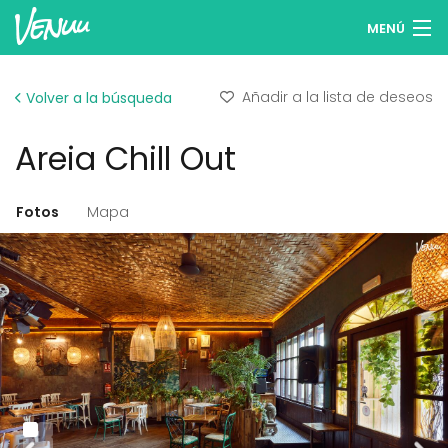
MENÚ
Buscar espacios
Añadir a la lista de deseos
Volver a la búsqueda
Listas de deseos
Areia Chill Out
Iniciar sesión
Español
Fotos
Mapa
Publicar tu espacio