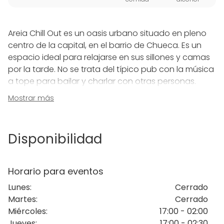
Areia Chill Out es un oasis urbano situado en pleno
centro de la capital, en el barrio de Chueca. Es un
espacio ideal para relajarse en sus sillones y camas
por la tarde. No se trata del típico pub con la música
a tope para bailar y charlar con otras personas.
Areia ya se ha convertido en un lugar emblemático,
Mostrar más
famoso por su decoración de reminiscencias
orientales, y sobre todo por su incomparable
personalidad y estilo. No se trata del típico pub con
Disponibilidad
la música a tope para bailar y charlar con otras
persona. Areia es un pionero en la cultura del mixing,
y ofrece una carta de más de 80 cócteles.
Horario para eventos
Lunes
:
Cerrado
Bien situado y con su ambiente único, es el lugar
Martes
:
Cerrado
ideal para cualquier tipo de evento. Ya sea particular
Miércoles
:
17:00 - 02:00
o de empresa, que requiera de un espacio diferente,
Jueves
:
17:00 - 02:30