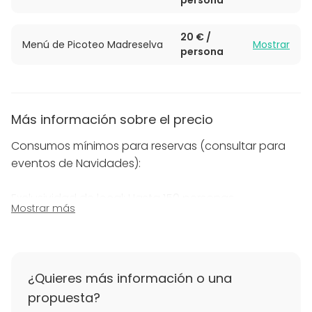
persona
20 € /
Menú de Picoteo Madreselva
Mostrar
persona
Más información sobre el precio
Consumos mínimos para reservas (consultar para
eventos de Navidades):
Exclusividad de local: Hasta 150 personas
Mostrar más
De domingo a jueves mediodía: 1.800€ mínimo
De domingo a miércoles noche: 2500€ mínimo
¿Quieres más información o una
propuesta?
Jueves noche: 3.200€ mínimo