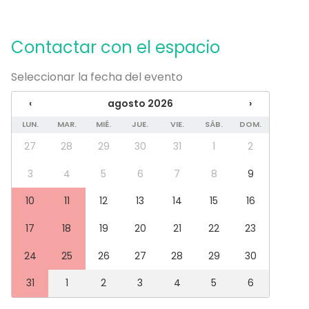
estrellas!!!
Fiesta infantil
Fiesta de empresa
Celebración familiar
Contactar con el espacio
Team building / Recreación
Seleccionar la fecha del evento
Tipo de espacio
‹
agosto 2026
›
Sala de fiesta
Bar
LUN.
MAR.
MIÉ.
JUE.
VIE.
SÁB.
DOM.
27
28
29
30
31
1
2
Más información sobre servicios e instalaciones
3
4
5
6
7
8
9
Catering propio
10
11
12
13
14
15
16
Guardarropa
Dj
17
18
19
20
21
22
23
24
25
26
27
28
29
30
31
1
2
3
4
5
6