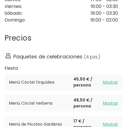
céntrico y con buena música, Areia es el sitio
Viernes
:
16:00 - 03:30
perfecto. Cumpleaños, fiestas de empresa o
Sábado
:
16:00 - 03:30
privada, despedidas, lo que tu quieras, el único límite
Domingo
:
16:00 - 02:00
es la imaginación.
Areia Chill Out te ofrece una atmósfera mágica,
Precios
exótica, relajada y moderna. Su ambiente
desenfadado y joven es su principal atractivo a la
hora de realizar eventos. Un emplazamiento con
Paquetes de celebraciones
(
4 pzs.
)
personalidad, te ofrecemos múltiples posibilidades.
Fiesta
Horario hasta las 3:30
45,50 € /
Menú Cóctel Orquídea
Mostrar
persona
48,50 € /
Menú Cóctel Verbena
Mostrar
persona
17 € /
Menú de Picoteo Gardenia
Mostrar