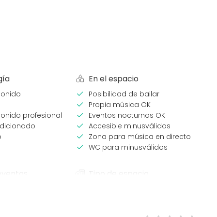
gía
En el espacio
sonido
Posibilidad de bailar
Propia música OK
onido profesional
Eventos nocturnos OK
ndicionado
Accesible minusválidos
o
Zona para música en directo
WC para minusválidos
eventos
Tipo de espacio
Espacio multiuso
Aula de formación
omida
Sala de fiesta