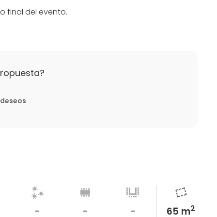
o final del evento.
propuesta?
e deseos
2
-
-
-
65 m