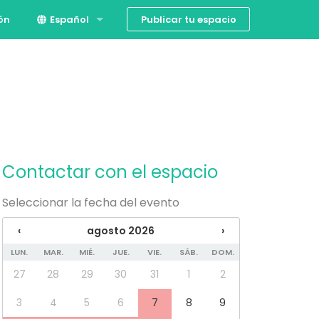
Publicar tu espacio
ión
Español
English
Contactar con el espacio
Seleccionar la fecha del evento
‹
agosto 2026
›
LUN.
MAR.
MIÉ.
JUE.
VIE.
SÁB.
DOM.
27
28
29
30
31
1
2
3
4
5
6
7
8
9