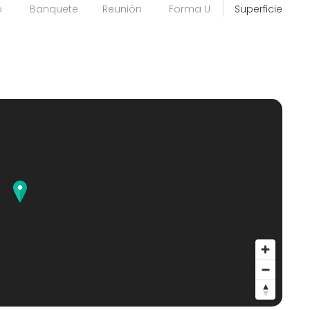
o
Banquete
Reunión
Forma U
Superficie