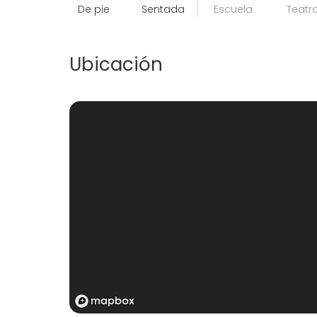
De pie
Sentada
Escuela
Teatr
Ubicación