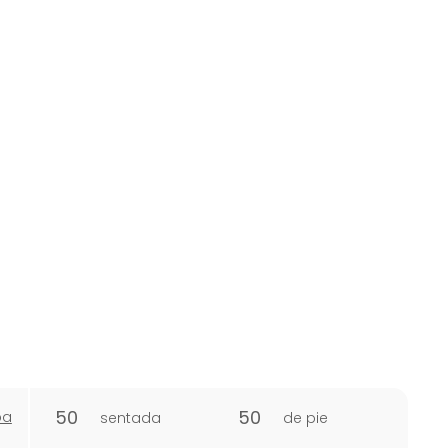
50
50
pa
sentada
de pie