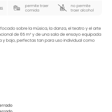
permite traer
no permite
as
comida
traer alcohol
cado sobre la música, la danza, el teatro y el arte
ncional de 65 m² y de una sala de ensayo equipada
a y bajo, perfectas tan para uso individual como
 varios instrumentos y clases de baile y actuación.
cesite un lugar cómodo y amplio para yoga,
rivados.
 tomar una copa y disfrutar de nuestros
ltural que reina en Backstage. Se aceptan reservas
errado
errado