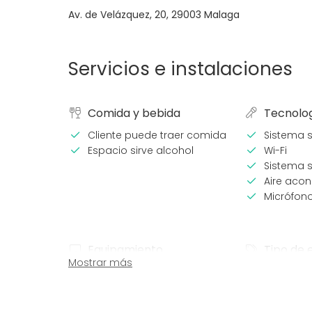
Av. de Velázquez, 20
,
29003
Malaga
Servicios e instalaciones
Comida y bebida
Tecnolo
Cliente puede traer comida
Sistema 
Espacio sirve alcohol
Wi-Fi
Sistema s
Aire aco
Micrófon
Equipamiento
Tipo de 
Mostrar más
Escenario
Fiesta
Boda
Cena / C