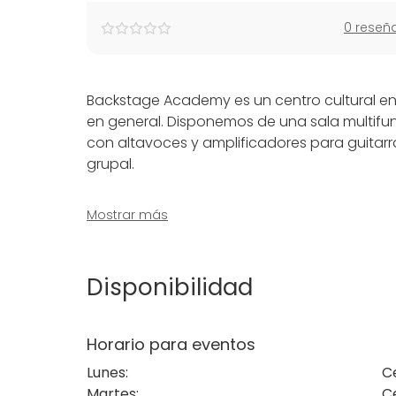
0 reseñ
Backstage Academy es un centro cultural enfo
en general. Disponemos de una sala multifu
con altavoces y amplificadores para guitarr
grupal.
También damos clases para aprender a tocar
Mostrar más
Alquilamos nuestros espacios para quien ne
fotografía, talleres, exposiciones, fiestas y p
Disponibilidad
Además ofrecemos un servicio de bar donde
espectáculos, así como del ambiente multicu
fuera del horario de apertura.
Horario para eventos
Lunes
:
C
¡Contáctanos!
Martes
:
C