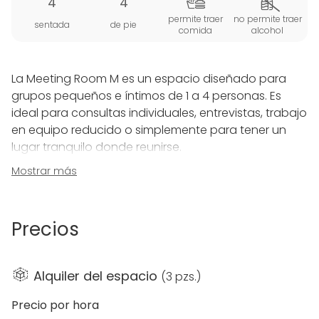
4
4
permite traer
no permite traer
sentada
de pie
comida
alcohol
La Meeting Room M es un espacio diseñado para
grupos pequeños e íntimos de 1 a 4 personas. Es
ideal para consultas individuales, entrevistas, trabajo
en equipo reducido o simplemente para tener un
lugar tranquilo donde reunirse.
Mostrar más
Esta sala proporciona un ambiente privado y
enfocado, permitiendo a los profesionales
concentrarse en su trabajo y tener conversaciones
Precios
confidenciales sin distracciones. Con su diseño
funcional y elegante, la Meeting Room M es la
opción perfecta para quienes necesitan un espacio
Alquiler del espacio
(
3 pzs.
)
profesional y productivo para sus actividades de
negocio.
Precio por hora