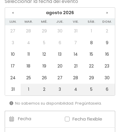
Seleccionar la fecha del evento
Pizarra blanca / Flipchart
Vajilla
‹
agosto 2026
›
Tipo de eventos
LUN.
MAR.
MIÉ.
JUE.
VIE.
SÁB.
DOM.
Fiesta
27
28
29
30
31
1
2
Boda
Cena / Comida
3
4
5
6
7
8
9
Reunión / Workshop
10
11
12
13
14
15
16
Conferencia / Formación
Evento corporativo
17
18
19
20
21
22
23
Fiesta infantil
Fiesta de empresa
24
25
26
27
28
29
30
Celebración familiar
Team building / Recreación
31
1
2
3
4
5
6
Tipo de espacio
No sabemos su disponibilidad. Pregúntasela.
Espacio multiuso
Sala de reuniones
Fecha
Fecha flexible
Espacio creativo