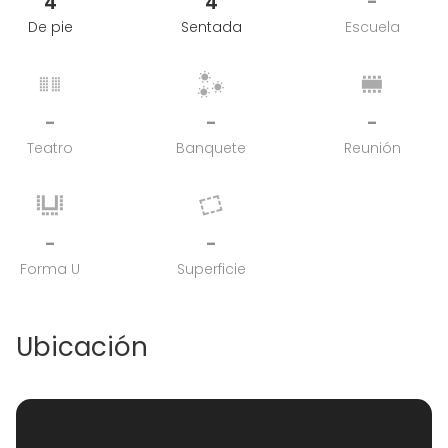
4
4
-
De pie
Sentada
Escuela
-
-
-
Teatro
Banquete
Reunión
-
-
Forma U
Superficie
Ubicación