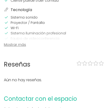
Cliente puede traer comida
Tecnología
Sistema sonido
Proyector / Pantalla
Wi-Fi
Sistema iluminación profesional
Equipo de videoconferencia
Calefacción
Mostrar más
Aire acondicionado
Micrófono
Impresora
Reseñas
En el espacio
Zona exterior
Aún no hay reseñas.
Accesible minusválidos
WC para minusválidos
Equipamiento
Contactar con el espacio
Cocina para cliente