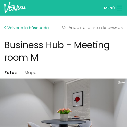
MENÚ
Buscar espacios
Añadir a la lista de deseos
Volver a la búsqueda
Listas de deseos
Business Hub - Meeting
Iniciar sesión
room M
Español
Fotos
Mapa
Publicar tu espacio