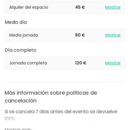
Descubre un ambiente donde la privacidad y la
Alquiler del espacio
45 €
Mostrar
profesionalidad se encuentran. La Meeting Room M
está diseñada para elevar tus reuniones más íntimas
Medio día
a un nuevo nivel de éxito.
Media jornada
80 €
Mostrar
Día completo
Jornada completa
120 €
Mostrar
Más información sobre políticas de
cancelación
Si se cancela 7 dias antes del evento se devuelve
100%
5 dias antes del evento penalizacion 50%
Mostrar más