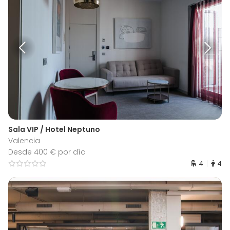
Sala VIP / Hotel Neptuno
Valencia
Desde 400 € por día
4
4