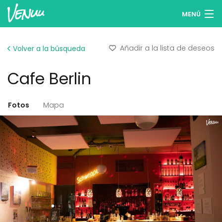
MENÚ
Buscar espacios
Añadir a la lista de deseos
Volver a la búsqueda
Listas de deseos
Cafe Berlin
Iniciar sesión
Español
Fotos
Mapa
Publicar tu espacio