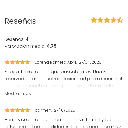
Eventos nocturnos OK
Zona exterior
Propia música OK
Reseñas
Equipamiento
Bola de disco ;)
Reseñas:
4
,
Valoración media:
4.75
Tipo de eventos
Fiesta
Lorena Romero Abril
27/04/2026
Boda
Cena / Comida
El local tenia todo lo que buscábamos: Una zona
Reunión / Workshop
reservada para nosotros, flexibilidad para decorar el
Conferencia / Formación
local y personal amable que nos ayudó en todo
Evento corporativo
momento. La comida que nos incluía el menú se
Mostrar más
Fiesta infantil
quedaba bastante corta, pero si lo comentas con
Fiesta de empresa
ellos te ofrecen soluciones. Quedamos muy
Celebración familiar
carmen
27/10/2025
Team building / Recreación
contentos!!
Hemos celebrado un cumpleaños informal y fue
Tipo de espacio
estupendo. Todo facilidades. El encargado fue muy