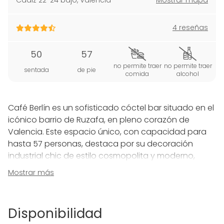
Cadiz 22-24 bajo
,
Valencia
Mostrar mapa
4 reseñas
50
57
no permite traer
no permite traer
sentada
de pie
comida
alcohol
Café Berlín es un sofisticado cóctel bar situado en el
icónico barrio de Ruzafa, en pleno corazón de
Valencia. Este espacio único, con capacidad para
hasta 57 personas, destaca por su decoración
industrial chic de estilo cosmopolita y moderno,
creando un ambiente cálido y elegante para
Mostrar más
cualquier tipo de celebración o evento.
Especializados en coctelería de autor, en Café Berlín
Disponibilidad
llevamos la experiencia de los combinados a otro