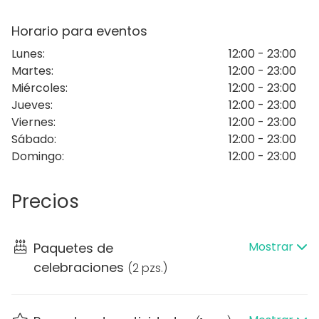
nivel, ofreciendo creaciones personalizadas
adaptadas a los gustos de cada cliente, desde la
Horario para eventos
textura y el color hasta el tamaño. Nuestro espacio
Lunes
:
12:00 - 23:00
es ideal para presentaciones, eventos corporativos,
Martes
:
12:00 - 23:00
team buildings y encuentros sociales con un toque
Miércoles
:
12:00 - 23:00
especial.
Jueves
:
12:00 - 23:00
Viernes
:
12:00 - 23:00
Disponemos de horario flexible para eventos
Sábado
:
12:00 - 23:00
privados de lunes a viernes hasta las 18h. En horarios
Domingo
:
12:00 - 23:00
posteriores, la privatización del espacio estará
sujeta a un consumo mínimo o al número de
asistentes, garantizando siempre un servicio
Precios
adaptado a las necesidades del cliente. Además,
ofrecemos opciones de catering externo para
complementar cualquier celebración.
Mostrar
Paquetes de
celebraciones
(
2 pzs.
)