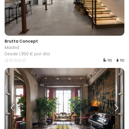
Brutta Concept
Madrid
Desde 1.350 € por día
110
110