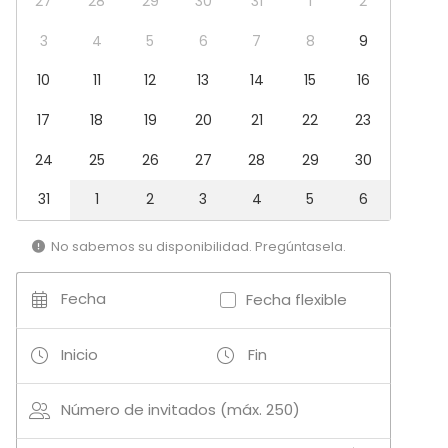
27
28
29
30
31
1
2
Evento corporativo
Fiesta infantil
3
4
5
6
7
8
9
Fiesta de empresa
Celebración familiar
10
11
12
13
14
15
16
Team building / Recreación
17
18
19
20
21
22
23
Tipo de espacio
24
25
26
27
28
29
30
Espacio multiuso
Discoteca
31
1
2
3
4
5
6
Sala de fiesta
Cine / Teatro
No sabemos su disponibilidad. Pregúntasela.
Bar
Fecha
Fecha flexible
Más información sobre servicios e instalaciones
Inicio
Fin
Catering: La sala no cuenta con servicio de cocina
propio, pero dispone de convenios con diferentes
empresas de alimentación con las que podemos
Número de invitados (máx. 250)
facilitar un servicio de catering adaptado a todas