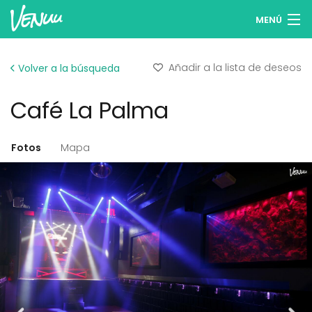
MENÚ
Buscar espacios
Añadir a la lista de deseos
Volver a la búsqueda
Listas de deseos
Café La Palma
Iniciar sesión
Español
Fotos
Mapa
Publicar tu espacio