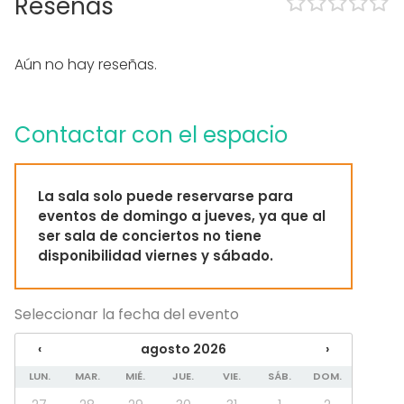
Reseñas
En el espacio
Posibilidad de bailar
Aún no hay reseñas.
Música a todo volumen OK
Propia música OK
Eventos nocturnos OK
Contactar con el espacio
Zona para música en directo
Sólo consumición mínima
Equipamiento
La sala solo puede reservarse para
Escenario
eventos de domingo a jueves, ya que al
Bola de disco ;)
ser sala de conciertos no tiene
Mobiliario
disponibilidad viernes y sábado.
Tipo de eventos
Seleccionar la fecha del evento
Fiesta
Boda
‹
agosto 2026
›
Cena / Comida
Reunión / Workshop
LUN.
MAR.
MIÉ.
JUE.
VIE.
SÁB.
DOM.
Conferencia / Formación