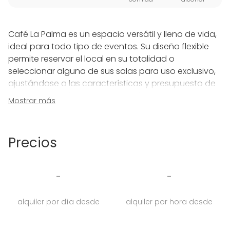
Café La Palma es un espacio versátil y lleno de vida,
ideal para todo tipo de eventos. Su diseño flexible
permite reservar el local en su totalidad o
seleccionar alguna de sus salas para uso exclusivo,
ajustándose a las características y presupuesto de
cada evento. El espacio se puede reservar con
Mostrar más
exclusividad de domingo a jueves, ya que los viernes
y sábados está dedicado a conciertos.
Precios
El espacio se divide en cinco zonas bien
diferenciadas:
The Bar
: Un escaparate perfecto para marcas y
-
-
partners.
The Chill Out
: Un espacio íntimo que puede
alquiler por día desde
alquiler por hora desde
reservarse cualquier día de la semana, ideal para
cumpleaños y fiestas privadas.