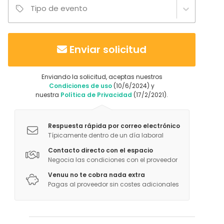
las necesidades. También se permite la gestión
Tipo de evento
propia de este apartado siempre y cuando la
recepción y el servicio se realicen en coordinación
con el staff de sala.
Enviar solicitud
Enviando la solicitud, aceptas nuestros
Condiciones de uso
(10/6/2024) y
nuestra
Política de Privacidad
(17/2/2021).
Respuesta rápida por correo electrónico
Típicamente dentro de un día laboral
Contacto directo con el espacio
Negocia las condiciones con el proveedor
Venuu no te cobra nada extra
Pagas al proveedor sin costes adicionales