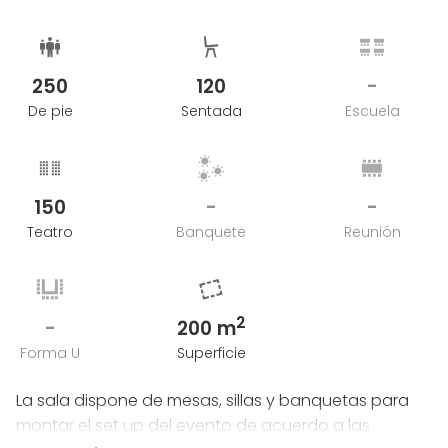
empresa. Además, si estás buscando un espacio
para grupos más pequeños,
The Chill Out
y
The
Coffee Area
están disponibles cualquier día de la
semana.
250
120
-
De pie
Sentada
Escuela
El espacio dispone de mesas, sillas y banquetas
para personalizar el montaje del evento según las
necesidades del cliente. Aunque no cuenta con
cocina propia, Café La Palma colabora con
150
-
-
empresas de catering, permitiendo también la
Teatro
Banquete
Reunión
gestión externa de alimentos coordinada con el
equipo del lugar.
El espacio solo puede reservarse de domingo a
2
-
200 m
jueves.
Forma U
Superficie
La sala dispone de mesas, sillas y banquetas para
montar el set up del evento de acuerdo a las