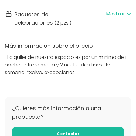
solo 10 minutos de Sitges, ofrece una variedad de
actividades de aventura como rutas en e-bike,
Mostrar
Paquetes de
quads, kayaks y paddle surf, proporcionando un
celebraciones
toque especial para cualquier ocasión.
(
2 pzs.
)
El alquiler del espacio tiene una duración mínima de
una noche entre semana y dos noches los fines de
Más información sobre el precio
semana, con excepciones para casos especiales.
El alquiler de nuestro espacio es por un mínimo de 1
Desde octubre hasta marzo, la masía se puede
noche entre semana y 2 noches los fines de
reservar tanto entre semana como los fines de
semana. *Salvo, excepciones
semana, brindando flexibilidad para disfrutar de este
lugar único en cualquier época del año.
¿Quieres más información o una
propuesta?
Contactar