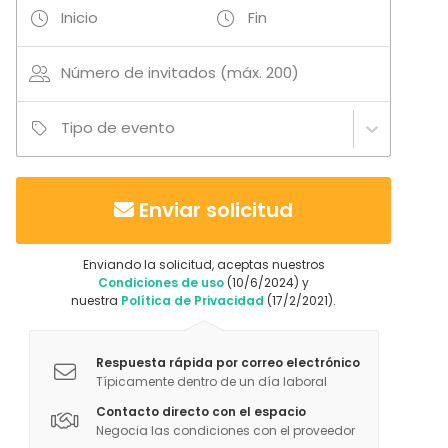
Fiesta infantil
Inicio
Fin
Fiesta de empresa
Celebración familiar
Número de invitados (máx. 200)
Team building / Recreación
Tipo de espacio
Tipo de evento
Salón de banquetes
Espacio multiuso
Sala de reuniones
Enviar solicitud
Villa / Chalet
Aula de formación
Casa rural
Enviando la solicitud, aceptas nuestros
Espacio al aire libre
Condiciones de uso
(10/6/2024) y
nuestra
Política de Privacidad
(17/2/2021).
Jardín / Patio
Casa tradicional / Finca
Espacio creativo
Respuesta rápida por correo electrónico
Espacio recreativo
Típicamente dentro de un día laboral
Sala de conferencias
Contacto directo con el espacio
Actividades
Negocia las condiciones con el proveedor