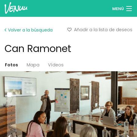
MENÚ
Buscar espacios
Añadir a la lista de deseos
Volver a la búsqueda
Listas de deseos
Can Ramonet
Iniciar sesión
Español
Fotos
Mapa
Vídeos
Publicar tu espacio