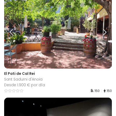
El Pati de Cal Rei
Sant Sadurni d'Anoia
Desde 1.900 € por día
150
150