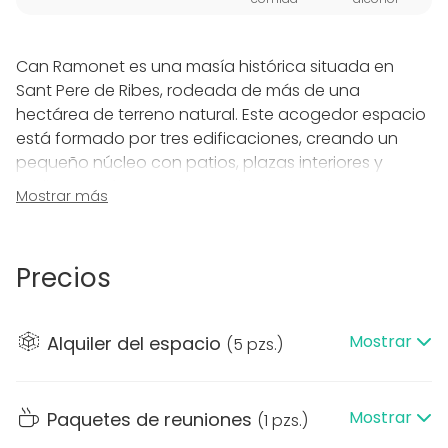
Can Ramonet es una masía histórica situada en
Sant Pere de Ribes, rodeada de más de una
hectárea de terreno natural. Este acogedor espacio
está formado por tres edificaciones, creando un
pequeño núcleo con patios, plazas interiores y
jardines, perfectos para cualquier tipo de evento.
Mostrar más
Además, cuenta con una piscina y un ala para
eventos de 200m², lo que lo convierte en un lugar
ideal para celebraciones al aire libre.
Precios
Con una capacidad de alojamiento para 40
personas y la posibilidad de organizar eventos para
Mostrar
Alquiler del espacio
(
5 pzs.
)
hasta 150 invitados, Can Ramonet es el entorno
perfecto para bodas de fin de semana o
actividades empresariales como team buildings. Su
Mostrar
Paquetes de reuniones
(
1 pzs.
)
ubicación cerca del parque natural del Garraf, a