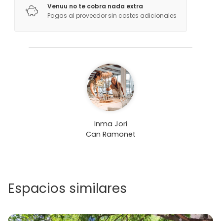
Venuu no te cobra nada extra
Cocción / Clase de cócteles
Pagas al proveedor sin costes adicionales
Actividades al aire libre
Navegación / Barco
Más información sobre actividades
Nuestro espacio està situado en el marco del
parque natural del Garraf a tan solo 10 minutos de
Sitges, con una gran cantidad de actividades de
montanya como e-bikes o quads y deporte
Inma Jori
marítimo como kayaks, padlesurf…
Can Ramonet
Espacios similares