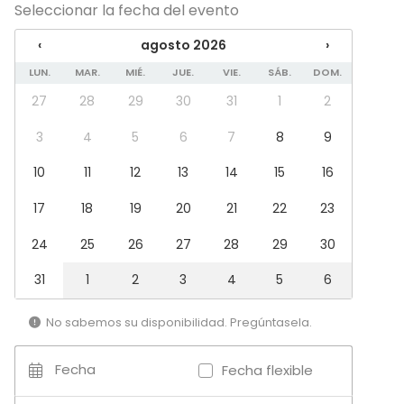
Seleccionar la fecha del evento
Propia música OK
Eventos nocturnos OK
‹
agosto 2026
›
Accesible minusválidos
Zona para música en directo
LUN.
MAR.
MIÉ.
JUE.
VIE.
SÁB.
DOM.
27
28
29
30
31
1
2
Equipamiento
Cocina para cliente
3
4
5
6
7
8
9
Pizarra blanca / Flipchart
10
11
12
13
14
15
16
Toallas
Material tomar notas
17
18
19
20
21
22
23
Vajilla
Mobiliario
24
25
26
27
28
29
30
Tipo de eventos
31
1
2
3
4
5
6
Fiesta
Boda
No sabemos su disponibilidad. Pregúntasela.
Cena / Comida
Reunión / Workshop
Fecha
Fecha flexible
Conferencia / Formación
Evento corporativo