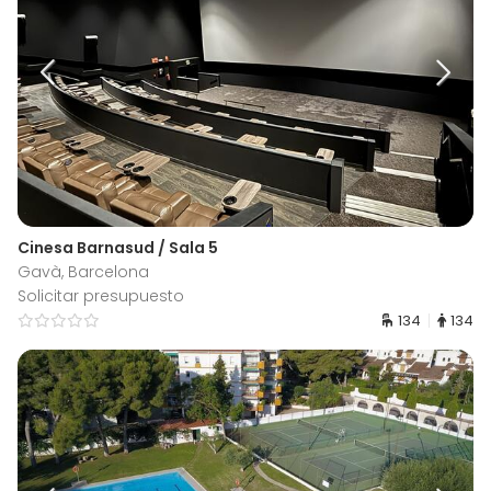
Cinesa Barnasud / Sala 5
Gavà, Barcelona
Solicitar presupuesto
134
134