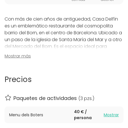
Con más de cien años de antigüedad, Casa Delfín
es un emblemático restaurante del cosmopolita
barrio del Born, en el centro de Barcelona. Ubicado a
un paso de la iglesia de Santa María del Mar y a otro
del Mercado del Born. Es el espacio ideal para
aquellos eventos y celebraciones más importantes.
Mostrar más
Casa Delfín ofrece cocina tradicional catalana. Sin
pretensiones. La oferta gastronómica está pautada
Precios
por lo que ofrece el mercado, siendo la calidad del
producto lo más importante, utilizándolo en recetas
tradicionales que nunca pasan de moda. El espacio
Paquetes de actividades
(
3 pzs.
)
ofrece diferentes opciones de menús para grupos a
partir de 40€ por persona.
40 € /
Menu dels Boters
Mostrar
persona
Si estás pensando en celebrar un evento, en Casa