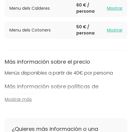
Delfín tenemos menús de grupo y un espacio
60 € /
privado con una capacidad de hasta 22 personas.
Menu dels Calderes
Mostrar
persona
Además, de muchas ganas de que tú y los tuyos lo
paséis bien con nosotros.
50 € /
Menu dels Cotoners
Mostrar
persona
Más información sobre el precio
Menús disponibles a partir de 40€ por persona
Más información sobre políticas de
cancelación
Mostrar más
Si hay alguna cancelación hay que avisar con 72
horas antes del servicio. Dentro de las 72 horas
cualquier anulación se cargará en su totalidad.
¿Quieres más información o una