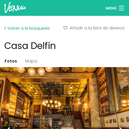
MENÚ
Buscar espacios
Añadir a la lista de deseos
Volver a la búsqueda
Listas de deseos
Casa Delfín
Iniciar sesión
Español
Fotos
Mapa
Publicar tu espacio