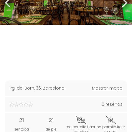
Pg. del Born, 36
,
Barcelona
Mostrar mapa
0 reseñas
21
21
no permite traer
no permite traer
sentada
de pie
comida
alcohol