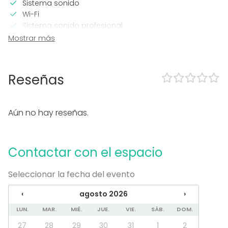
Sistema sonido
Wi-Fi
Sistema sonido profesional
Sistema iluminación profesional
Mostrar más
Calefacción
Aire acondicionado
Micrófono
Reseñas
En el espacio
Uso exclusivo
Aún no hay reseñas.
Propia música OK
Eventos nocturnos OK
Equipamiento
Contactar con el espacio
Cocina para cliente
Seleccionar la fecha del evento
Material tomar notas
Vajilla
‹
agosto 2026
›
Mobiliario
LUN.
MAR.
MIÉ.
JUE.
VIE.
SÁB.
DOM.
Tipo de eventos
27
28
29
30
31
1
2