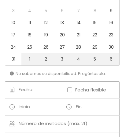
Fiesta
Boda
3
4
5
6
7
8
9
Cena / Comida
10
11
12
13
14
15
16
Reunión / Workshop
Conferencia / Formación
17
18
19
20
21
22
23
Evento corporativo
Fiesta infantil
24
25
26
27
28
29
30
Fiesta de empresa
Celebración familiar
31
1
2
3
4
5
6
Team building / Recreación
No sabemos su disponibilidad. Pregúntasela.
Tipo de espacio
Restaurante
Fecha
Fecha flexible
Comedor privado
Inicio
Fin
Número de invitados (máx. 21)