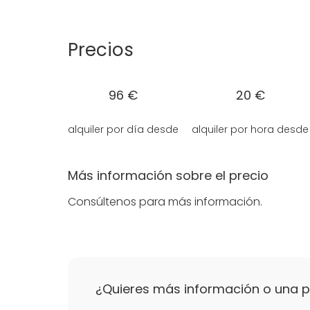
líneas de autobuses públicos (21, 3, 40, 41, EA, 
Esta Sala se sitúa en la 2ª planta con acce
Precios
planta donde podréis tomaros un descanso. 
coffee breaks o aperitivos tras su reunión.
96 €
20 €
alquiler por día desde
alquiler por hora desde
Más información sobre el precio
Consúltenos para más información.
¿Quieres más información o una 