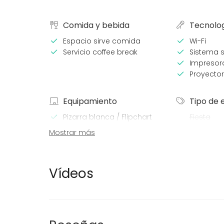
Comida y bebida
Tecnolo
Espacio sirve comida
Wi-Fi
Servicio coffee break
Sistema 
Impresor
Proyector
Equipamiento
Tipo de 
Pizarra blanca / Flipchart
Fiesta
Boda
Mostrar más
Cena / C
Reunión 
Conferen
Vídeos
Evento co
Fiesta infa
Fiesta d
Celebraci
Team buil