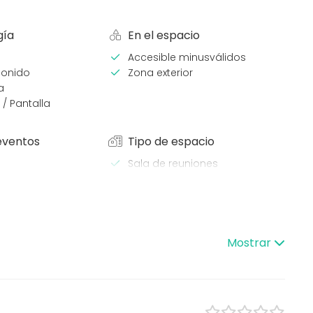
gía
En el espacio
Accesible minusválidos
sonido
Zona exterior
a
 / Pantalla
eventos
Tipo de espacio
Sala de reuniones
Aula de formación
omida
/ Workshop
cia / Formación
rporativo
Mostrar
ntil
e empresa
ón familiar
ding / Recreación