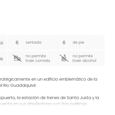
6
6
pa
sentada
de pie
no permite
no permite
as
traer comida
traer alcohol
tratégicamente en un edificio emblemático de la
el Rio Guadalquivir.
uerto, la estación de trenes de Santa Justa y la
uenta en sus alrededores con tres parkings
ada de taxi, metro (línea 1), tranvía y parada de