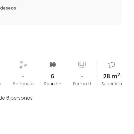
e deseos
2
-
6
-
28 m
o
Banquete
Reunión
Forma U
Superficie
de 6 personas.