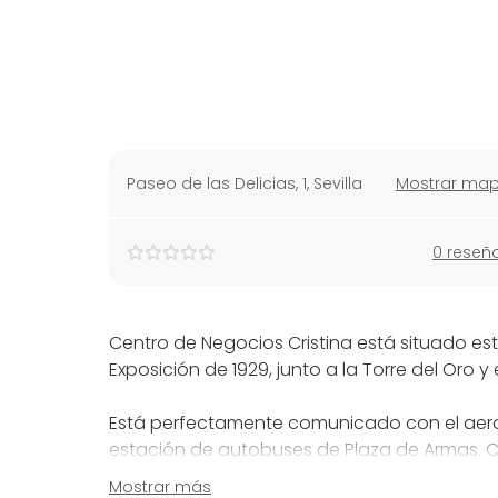
Paseo de las Delicias, 1
,
Sevilla
Mostrar ma
0 reseñ
Centro de Negocios Cristina está situado es
Exposición de 1929, junto a la Torre del Oro y 
Está perfectamente comunicado con el aerop
estación de autobuses de Plaza de Armas. C
públicos, un parking gratuito para motos, par
Mostrar más