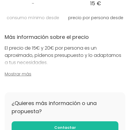
Cualquier hora es buena para ditirambear!
-
15 €
consumo mínimo desde
precio por persona desde
Más información sobre el precio
El precio de 15€ y 20€ por persona es un
aproximado, pídenos presupuesto y lo adaptamos
a tus necesidades.
Mostrar más
Más información sobre políticas de
cancelación
Si cancelan el evento al menos 72 horas antes, se
devuelve el deposito, en caso contrario no se
¿Quieres más información o una
devuelve.
propuesta?
Contactar