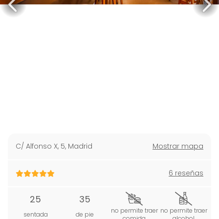
C/ Alfonso X, 5
,
Madrid
Mostrar mapa
6 reseñas
25
35
no permite traer
no permite traer
sentada
de pie
comida
alcohol