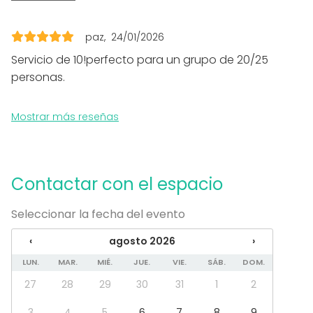
Ricardo excelentes.
Evento corporativo
Fiesta infantil
Pasamos una tarde muy bonita.
paz
24/01/2026
Fiesta de empresa
Celebración familiar
Servicio de 10!perfecto para un grupo de 20/25
Team building / Recreación
personas.
Tipo de espacio
Mostrar más reseñas
Restaurante
Bar
Más información sobre servicios e instalaciones
Contactar con el espacio
Actualmente el aforo máximo son 35 personas y la
Seleccionar la fecha del evento
edad mínima es de 25 años.
‹
agosto 2026
›
LUN.
MAR.
MIÉ.
JUE.
VIE.
SÁB.
DOM.
27
28
29
30
31
1
2
3
4
5
6
7
8
9