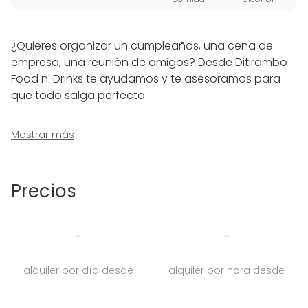
¿Quieres organizar un cumpleaños, una cena de
empresa, una reunión de amigos? Desde Ditirambo
Food n' Drinks te ayudamos y te asesoramos para
que todo salga perfecto.
No dudes en ponerte en contacto con nosotros,
Mostrar más
¡estaremos encantados de recibiros!
Desde por la mañana con un buen desayuno, un
Precios
picoteo o menú para comer y al caer la tarde no te
pierdas nuestro afterwork, nuestros cócteles o
copas muy recomendables para la noche.
-
-
Edad mínima es de 25 años.
alquiler por día desde
alquiler por hora desde
Aforo máximo 35 personas.