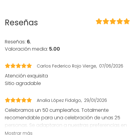
Aire acondicionado
En el espacio
Reseñas
Posibilidad de bailar
Parking
Propia música OK
Reseñas:
6
,
Accesible minusválidos
Valoración media:
5.00
Zona para música en directo
WC para minusválidos
Carlos Federico Rojo Vierge
07/06/2026
Equipamiento
Atención exquisita
Vajilla
Sitio agradable
Mobiliario
Tipo de eventos
Analia López Fidalgo
29/01/2026
Fiesta
Celebramos un 50 cumpleaños. Totalmente
Boda
recomendable para una celebración de unas 25
Cena / Comida
personas. Se adaptaron a nuestras preferencias en
Reunión / Workshop
todo lo posible, trato y amabilidad de Javier y
Mostrar más
Conferencia / Formación