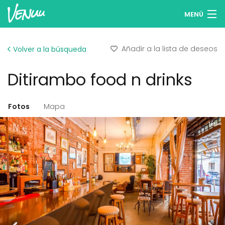
MENÚ
Buscar espacios
Añadir a la lista de deseos
Volver a la búsqueda
Listas de deseos
Ditirambo food n drinks
Iniciar sesión
Español
Fotos
Mapa
Publicar tu espacio