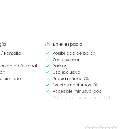
gía
En el espacio
 / Pantalla
Posibilidad de bailar
Zona exterior
onido profesional
Parking
ión
Uso exclusivo
ndicionado
Propia música OK
Eventos nocturnos OK
Accesible minusválidos
Zona para música en directo
WC para minusválidos
eventos
Tipo de espacio
Salón de banquetes