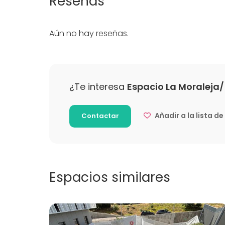
Reseñas
Pizarra blanca / Flipchart
Boda
Bola de disco ;)
Cena / C
Aún no hay reseñas.
Mobiliario
Reunión 
Conferen
Evento co
Fiesta infa
Fiesta d
¿Te interesa
Espacio La Moraleja/ 
Celebraci
Team buil
Añadir a la lista d
Contactar
Espacios similares
Actividades
Cocción / Clase de cócteles