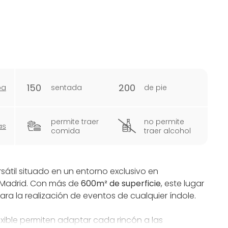
150
200
pa
sentada
de pie
permite traer
no permite
as
comida
traer alcohol
sátil situado en un entorno exclusivo en
 Madrid. Con más de
600m² de superficie
, este lugar
a la realización de eventos de cualquier índole.
exible permiten adaptar cada rincón a las