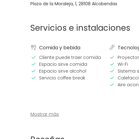
Plaza de la Moraleja, 1
,
28108
Alcobendas
Servicios e instalaciones
Comida y bebida
Tecnolo
Cliente puede traer comida
Proyector
Espacio sirve comida
Wi-Fi
Espacio sirve alcohol
Sistema s
Servicio coffee break
Calefacc
Aire aco
Mostrar más
Equipamiento
Tipo de 
Cocina para cliente
Fiesta