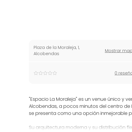
Plaza de la Moraleja, 1
,
Mostrar ma
Alcobendas
0 reseñ
"Espacio La Moraleja" es un venue único y ver
Alcobendas, a pocos minutos del centro de
se presenta como una opción inmejorable par
Su arquitectura moderna y su distribución fl