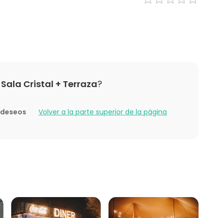
Espacio multiuso
omida
Sala de reuniones
/ Workshop
Restaurante
cia / Formación
Discoteca
rporativo
Comedor privado
ntil
Espacio industrial
e empresa
Auditorio
Sala Cristal + Terraza
?
ón familiar
Aula de formación
ding / Recreación
Sala de fiesta
Espacio al aire libre
e deseos
Volver a la parte superior de la página
Jardín / Patio
Espacio creativo
Sala de conferencias
Terraza
Cocina
Bar