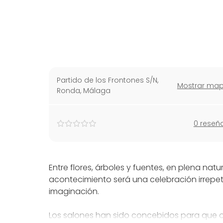
Partido de los Frontones S/N
,
Mostrar ma
Ronda, Málaga
0 reseñ
Entre flores, árboles y fuentes, en plena nat
acontecimiento será una celebración irrepeti
imaginación.
Los salones han sido concebidos para que os