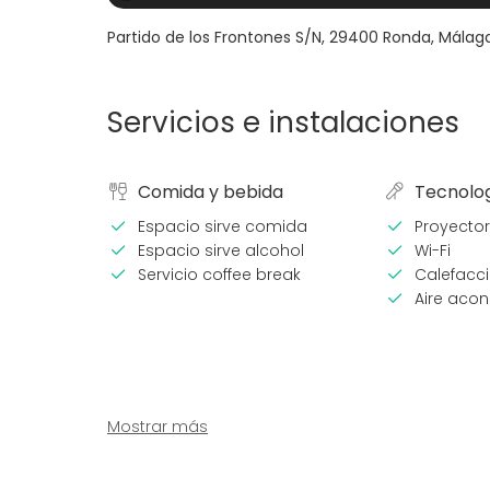
Partido de los Frontones S/N
,
29400
Ronda, Málag
Servicios e instalaciones
Comida y bebida
Tecnolo
Espacio sirve comida
Proyector
Espacio sirve alcohol
Wi-Fi
Servicio coffee break
Calefacc
Aire aco
Mostrar más
Equipamiento
Tipo de 