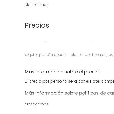
sociable y se abre al patio central en el que
Mostrar más
grupo puede tomar lo que quiera y cuando q
más privada o para disfrutar de una sesión d
salón más íntimo y cálido, con techos abuh
Precios
Contáctanos para más información!
-
-
alquiler por día desde
alquiler por hora desde
Más información sobre el precio
El precio por persona será por el Hotel compl
Más información sobre políticas de ca
Cancelación para eventos o reuniones 2 mes
Mostrar más