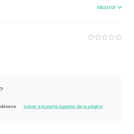
Restaurante
Mostrar
Comedor privado
omida
Hotel
/ Workshop
Espacio al aire libre
cia / Formación
Casa tradicional / Finca
rporativo
ntil
e empresa
ón familiar
ding / Recreación
?
e deseos
Volver a la parte superior de la página
 no se realiza en el Hotel