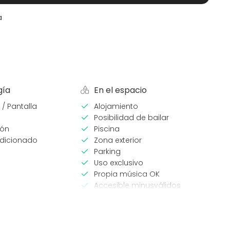
a
gía
En el espacio
 / Pantalla
Alojamiento
Posibilidad de bailar
ión
Piscina
ndicionado
Zona exterior
Parking
Uso exclusivo
Propia música OK
Accesible minusválidos
Zona para música en directo
eventos
Tipo de espacio