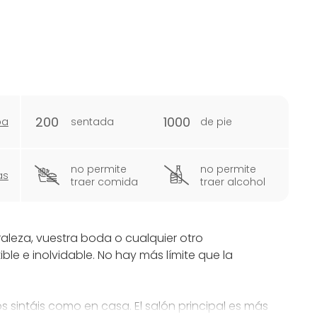
200
1000
pa
sentada
de pie
no permite
no permite
as
traer comida
traer alcohol
uraleza, vuestra boda o cualquier otro
ble e inolvidable. No hay más límite que la
 sintáis como en casa. El salón principal es más