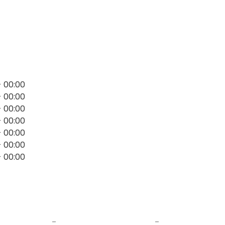
ra en nuestro oasis particular, perfecta para dar
se puede llenar con una lámina de agua de
to piscina.*
- 00:00
- 00:00
- 00:00
- 00:00
- 00:00
- 00:00
- 00:00
-
-