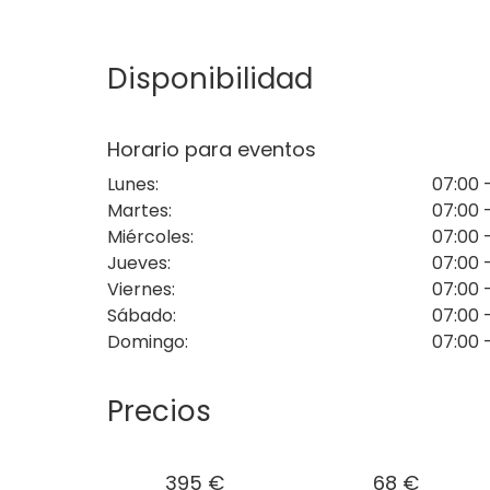
Déjate llevar por la tranquilidad que se respi
rienda suelta a tu imaginación.
Disponibilidad
* Dispone de una superficie de 430 m2 que 
profundidad entre 5 y 50 cm para crear efec
Horario para eventos
Lunes
:
07:00 
Martes
:
07:00 
Miércoles
:
07:00 
Jueves
:
07:00 
Viernes
:
07:00 
Sábado
:
07:00 
Domingo
:
07:00 
Precios
395 €
68 €