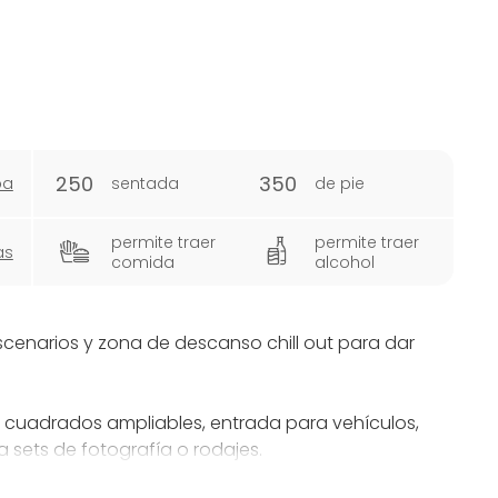
250
350
pa
sentada
de pie
permite traer
permite traer
as
comida
alcohol
scenarios y zona de descanso chill out para dar
s cuadrados ampliables, entrada para vehículos,
 sets de fotografía o rodajes.