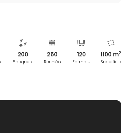
Viernes : 8.30 - 15.00 pm.
os se cobrarán como suplemento adicional.
emana de antelación.
montaje de todos los elementos decorativos, el set y
ción o evento, así como el desmontaje y
2
200
250
120
1100 m
o
Banquete
Reunión
Forma U
Superficie