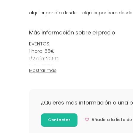
alquiler por día desde
alquiler por hora desde
Más información sobre el precio
EVENTOS:
1 hora: 68€
1/2 día: 205€
1 día: 395€
Mostrar más
Sábado (día entero): 420€
Domingo (día entero): 520€
La jornada completa en EXTERIORES es de 8 ho
¿Quieres más información o una 
de 4h de (9 a 13 h o de 14 a 18 h). Todos los
suplemento adicional. Trabajamos con prep
Añadir a la lista d
Contactar
Más información sobre políticas de ca