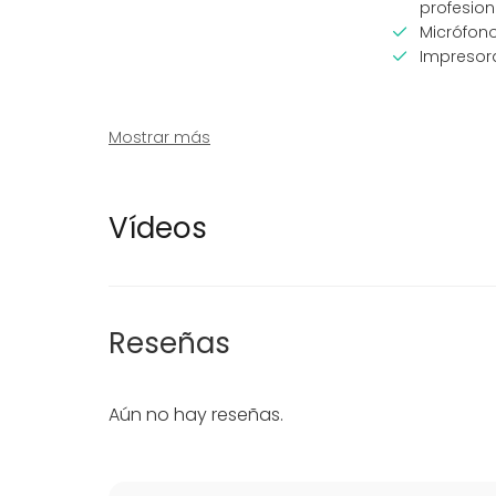
profesion
Micrófon
Impresor
Mostrar más
Equipamiento
Tipo de 
Vídeos
Escenario
Fiesta
Material tomar notas
Boda
Mobiliario
Cena / C
Reunión 
Reseñas
Conferen
Evento co
Fiesta infa
Aún no hay reseñas.
Fiesta d
Celebraci
Team buil