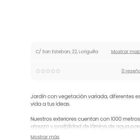
C/ San Esteban, 22
,
Loriguilla
Mostrar ma
0 reseñ
Jardín con vegetación variada, diferentes e
vida a tus ideas.
Nuestros exteriores cuentan con 1000 metro
atrezzo y posibilidad de lámina de agua para
Mostrar más