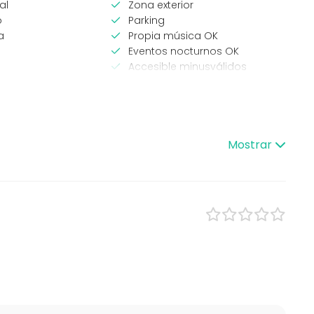
al
Zona exterior
o
Parking
a
Propia música OK
Eventos nocturnos OK
Accesible minusválidos
Zona para música en directo
WC para minusválidos
eventos
Tipo de espacio
Mostrar
Espacio multiuso
Espacio al aire libre
omida
Jardín / Patio
/ Workshop
Casa particular
cia / Formación
Espacio creativo
rporativo
Terraza
ntil
e empresa
ón familiar
ding / Recreación