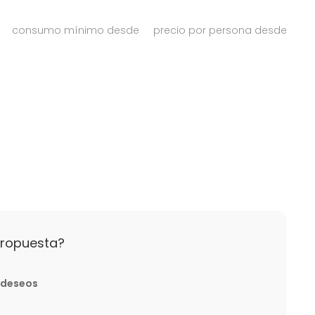
consumo mínimo desde
precio por persona desde
ras, de ( 9 a 17 h), y la media jornada del mismo es
propuesta?
 alquileres fuera de dichos horarios se cobrarán como
ago del 50%.
e deseos
ncelación