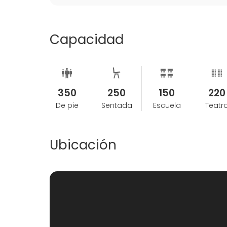
Nuestro horario: de Lunes a Jueves 9 - 18 pm; 
Todos los alquileres fuera de dichos horari
Los fines de semana se reservan con una s
Capacidad
El plazo contratado incluirá la preparación/
las personas que intervendrán en la produc
acondicionamiento del espacio.
350
250
150
220
De pie
Sentada
Escuela
Teatr
Ubicación